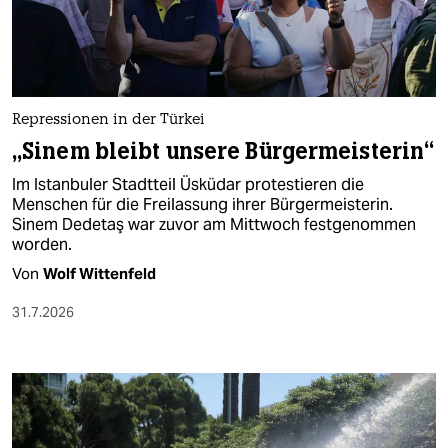
berlin
nord
wahrheit
Repressionen in der Türkei
verlag
„Sinem bleibt unsere Bürgermeisterin“
verlag
Im Istanbuler Stadtteil Üsküdar protestieren die
Menschen für die Freilassung ihrer Bürgermeisterin.
veranstaltungen
Sinem Dedetaş war zuvor am Mittwoch festgenommen
worden.
shop
Von
Wolf Wittenfeld
fragen & hilfe
31.7.2026
unterstützen
abo
genossenschaft