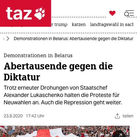

taz zahl ich
bergsteigen
usa unter trump
katzen
landtagswahl in sachs

taz zahl ich
rus
Demonstrationen in Belarus: Abertausende gegen die Diktatur
taz zahl ich
themen
Demonstrationen in Belarus
Abertausende gegen die
politik
Diktatur
öko
Trotz erneuter Drohungen von Staatschef
Alexander Lukaschenko halten die Proteste für
gesellschaft
Neuwahlen an. Auch die Repression geht weiter.
kultur
23.8.2020
17:42 Uhr
teilen
sport