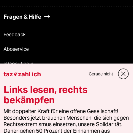
Fragen & Hilfe
Feedback
Aboservice
ePaper Login
taz
zahl ich
Gerade nicht

Downloads für Abonnierende
Links lesen, rechts
bekämpfen
© 2026 taz Verlags und Vertriebs GmbH
Mit doppelter Kraft für eine offene Gesellschaft!
Alle Rechte vorbehalten. Bei rechtlichen Fragen oder für Genehmigungen
wenden Sie sich bitte an
lizenzen@taz.de
Besonders jetzt brauchen Menschen, die sich gegen
Rechtsextremismus einsetzen, unsere Solidarität.
Daher gehen 50 Prozent der Einnahmen aus