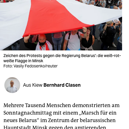
berlin
nord
wahrheit
verlag
verlag
Zeichen des Protests gegen die Regierung Belarus': die weiß-rot-
weiße Flagge in Minsk
veranstaltungen
Foto: Vasily Fedosenko/reuter
shop
fragen & hilfe
Aus Kiew
Bernhard Clasen
unterstützen
Mehrere Tausend Menschen demonstrierten am
abo
Sonntagnachmittag mit einem „Marsch für ein
genossenschaft
neues Belarus“ im Zentrum der belarussischen
Hauptstadt Minsk gegen den amtierenden