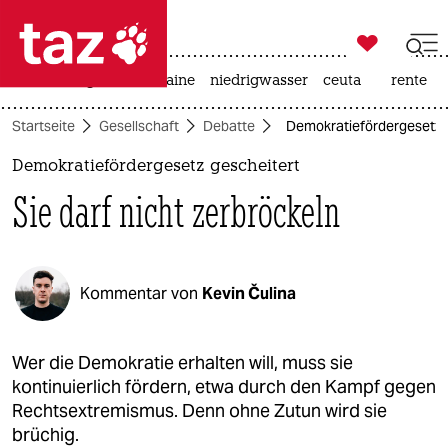

taz zahl ich
hitze
krieg in der ukraine
niedrigwasser
ceuta
rente

taz zahl ich
Startseite
Gesellschaft
Debatte
Demokratiefördergesetz ge
taz zahl ich
Demokratiefördergesetz gescheitert
themen
Sie darf nicht zerbröckeln
politik
öko
Kommentar von
Kevin Čulina
gesellschaft
kultur
Wer die Demokratie erhalten will, muss sie
kontinuierlich fördern, etwa durch den Kampf gegen
sport
Rechtsextremismus. Denn ohne Zutun wird sie
brüchig.