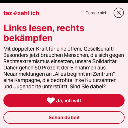
Reisen
taz
zahl ich
Gerade nicht

Kantine
Links lesen, rechts
Shop
bekämpfen
Anzeigen
Mit doppelter Kraft für eine offene Gesellschaft!
Besonders jetzt brauchen Menschen, die sich gegen
Rechtsextremismus einsetzen, unsere Solidarität.
Daher gehen 50 Prozent der Einnahmen aus
Fragen & Hilfe
Neuanmeldungen an „Alles beginnt im Zentrum“ –
eine Kampagne, die bedrohte linke Kulturzentren
und Jugendorte unterstützt. Sind Sie dabei?
Feedback

Ja, ich will
Aboservice
Schon dabei!
ePaper Login