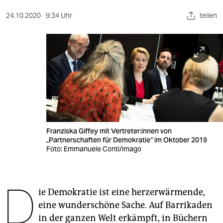
berlin
24.10.2020
9:34 Uhr
teilen
nord
wahrheit
verlag
verlag
veranstaltungen
shop
Franziska Giffey mit Vertreter:innen von
„Partnerschaften für Demokratie“ im Oktober 2019
fragen & hilfe
Foto: Emmanuele Conti/imago
unterstützen
D
abo
ie Demokratie ist eine herzerwärmende,
eine wunderschöne Sache. Auf Barrikaden
genossenschaft
in der ganzen Welt erkämpft, in Büchern