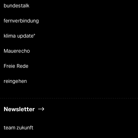
bundestalk
fernverbindung
klima update°
Mauerecho
Freie Rede
reingehen
Newsletter
team zukunft