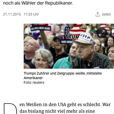
berlin
noch als Wähler der Republikaner.
nord
21.11.2015
17:25 Uhr
teilen
wahrheit
verlag
verlag
veranstaltungen
shop
Trumps Zuhörer und Zielgruppe: weiße, mittelalte
fragen & hilfe
Amerikaner
Foto: reuters
unterstützen
abo
D
en Weißen in den USA geht es schlecht. War
genossenschaft
das bislang nicht viel mehr als eine