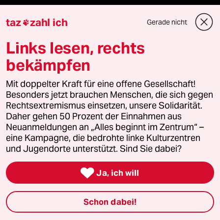
taz
zahl ich
Gerade nicht

Mehr taz Angebote
Links lesen, rechts
bekämpfen
Reisen
Mit doppelter Kraft für eine offene Gesellschaft!
Kantine
Besonders jetzt brauchen Menschen, die sich gegen
Rechtsextremismus einsetzen, unsere Solidarität.
Shop
Daher gehen 50 Prozent der Einnahmen aus
Neuanmeldungen an „Alles beginnt im Zentrum“ –
Anzeigen
eine Kampagne, die bedrohte linke Kulturzentren
und Jugendorte unterstützt. Sind Sie dabei?

Ja, ich will
Fragen & Hilfe
Schon dabei!
Feedback