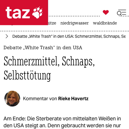

taz zahl ich
krieg in der ukraine
hitze
niedrigwasser
waldbrände

taz zahl ich
te
Debatte „White Trash“ in den USA: Schmerzmittel, Schnaps, Sel
taz zahl ich
Debatte „White Trash“ in den USA
themen
Schmerzmittel, Schnaps,
politik
Selbsttötung
öko
gesellschaft
Kommentar von
Rieke Havertz
kultur
sport
Am Ende: Die Sterberate von mittelalten Weißen in
den USA steigt an. Denn gebraucht werden sie nur