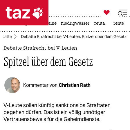

taz zahl ich
hitze
krieg in der ukraine
niedrigwasser
ceuta
rente

taz zahl ich
ebatte
Debatte Strafrecht bei V-Leuten: Spitzel über dem Gesetz
taz zahl ich
Debatte Strafrecht bei V-Leuten
themen
Spitzel über dem Gesetz
politik
öko
Kommentar von
Christian Rath
gesellschaft
kultur
V-Leute sollen künftig sanktionslos Straftaten
begehen dürfen. Das ist ein völlig unnötiger
sport
Vertrauensbeweis für die Geheimdienste.