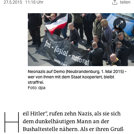
berlin
27.5.2015
11:16 Uhr
teilen
nord
wahrheit
verlag
verlag
veranstaltungen
Neonazis auf Demo (Neubrandenburg, 1. Mai 2015) -
shop
wer von ihnen mit dem Staat kooperiert, bleibt
straffrei.
fragen & hilfe
Foto: dpa
unterstützen
H
abo
eil Hitler“, rufen zehn Nazis, als sie sich
dem dunkelhäutigen Mann an der
genossenschaft
Bushaltestelle nähern. Als er ihren Gruß