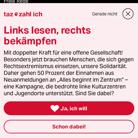
Freie Rede
taz
zahl ich
Gerade nicht

reingehen
Links lesen, rechts
bekämpfen
Newsletter
Mit doppelter Kraft für eine offene Gesellschaft!
Besonders jetzt brauchen Menschen, die sich gegen
team zukunft
Rechtsextremismus einsetzen, unsere Solidarität.
Daher gehen 50 Prozent der Einnahmen aus
taz frisch
Neuanmeldungen an „Alles beginnt im Zentrum“ –
eine Kampagne, die bedrohte linke Kulturzentren
und Jugendorte unterstützt. Sind Sie dabei?
taz zahl ich

Ja, ich will
taz lab Infobrief
Schon dabei!
Veranstaltungen