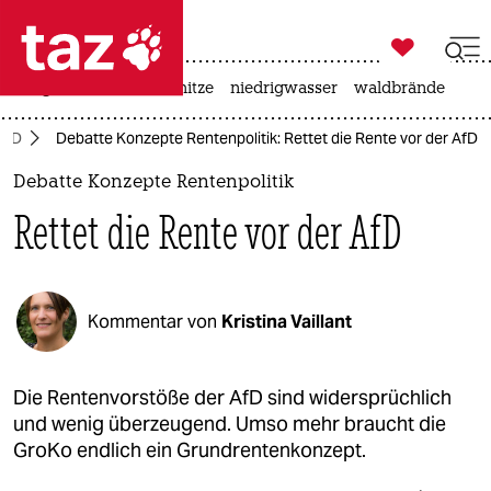

taz zahl ich
krieg in der ukraine
hitze
niedrigwasser
waldbrände

taz zahl ich
AfD
Debatte Konzepte Rentenpolitik: Rettet die Rente vor der AfD
taz zahl ich
Debatte Konzepte Rentenpolitik
themen
Rettet die Rente vor der AfD
politik
öko
Kommentar von
Kristina Vaillant
gesellschaft
kultur
Die Rentenvorstöße der AfD sind widersprüchlich
und wenig überzeugend. Umso mehr braucht die
sport
GroKo endlich ein Grundrentenkonzept.