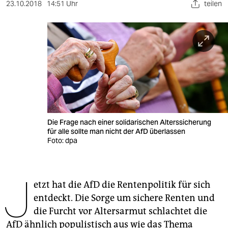
berlin
23.10.2018
14:51 Uhr
teilen
nord
wahrheit
verlag
verlag
veranstaltungen
Die Frage nach einer solidarischen Alterssicherung
shop
für alle sollte man nicht der AfD überlassen
Foto: dpa
fragen & hilfe
unterstützen
J
etzt hat die AfD die Rentenpolitik für sich
abo
entdeckt. Die Sorge um sichere Renten und
genossenschaft
die Furcht vor Altersarmut schlachtet die
AfD ähnlich populistisch aus wie das Thema