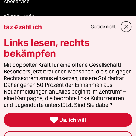
Aboservice
ePaper Login
taz
zahl ich
Gerade nicht

Downloads für Abonnierende
Links lesen, rechts
bekämpfen
© 2026 taz Verlags und Vertriebs GmbH
Alle Rechte vorbehalten. Bei rechtlichen Fragen oder für Genehmigungen
Mit doppelter Kraft für eine offene Gesellschaft!
wenden Sie sich bitte an
lizenzen@taz.de
Besonders jetzt brauchen Menschen, die sich gegen
Rechtsextremismus einsetzen, unsere Solidarität.
Daher gehen 50 Prozent der Einnahmen aus
Feedback
Redaktionsstatut
Kommune-Richtlinien
KI-
Neuanmeldungen an „Alles beginnt im Zentrum“ –
eine Kampagne, die bedrohte linke Kulturzentren
Leitlinie
Informant
Datenschutz
Impressum
AGB
und Jugendorte unterstützt. Sind Sie dabei?
Seitenwende
Einwilligungen widerrufen (Ads)

Ja, ich will