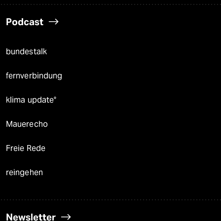
Podcast
bundestalk
fernverbindung
klima update°
Mauerecho
Freie Rede
reingehen
Newsletter