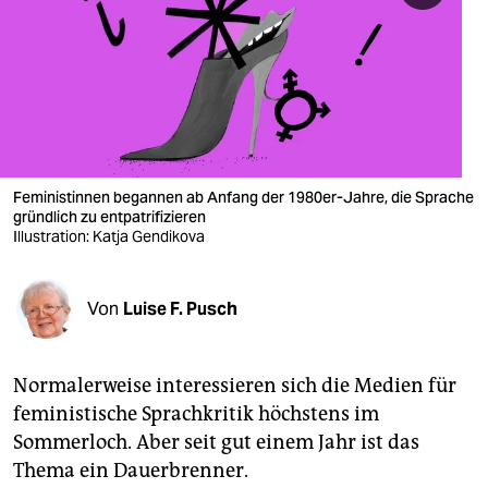
berlin
nord
wahrheit
verlag
verlag
Feministinnen begannen ab Anfang der 1980er-Jahre, die Sprache
gründlich zu entpatrifizieren
veranstaltungen
Illustration: Katja Gendikova
shop
Von
Luise F. Pusch
fragen & hilfe
unterstützen
Normalerweise interessieren sich die Medien für
abo
feministische Sprachkritik höchstens im
Sommerloch. Aber seit gut einem Jahr ist das
genossenschaft
Thema ein Dauerbrenner.