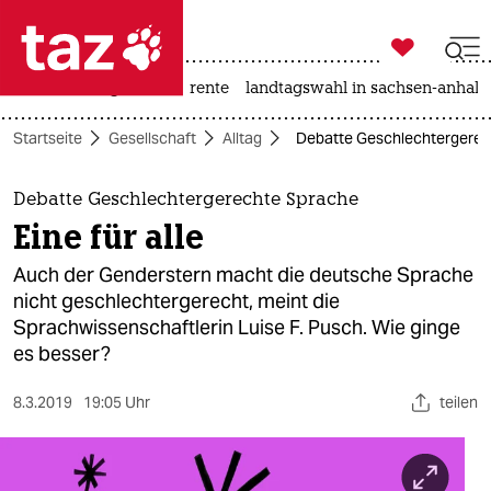

taz zahl ich
hitze
niedrigwasser
rente
landtagswahl in sachsen-anhalt

taz zahl ich
Startseite
Gesellschaft
Alltag
Debatte Geschlechtergerecht
taz zahl ich
themen
Debatte Geschlechtergerechte Sprache
Eine für alle
politik
Auch der Genderstern macht die deutsche Sprache
öko
nicht geschlechtergerecht, meint die
Sprachwissenschaftlerin Luise F. Pusch. Wie ginge
gesellschaft
es besser?
kultur
8.3.2019
19:05 Uhr
teilen
sport