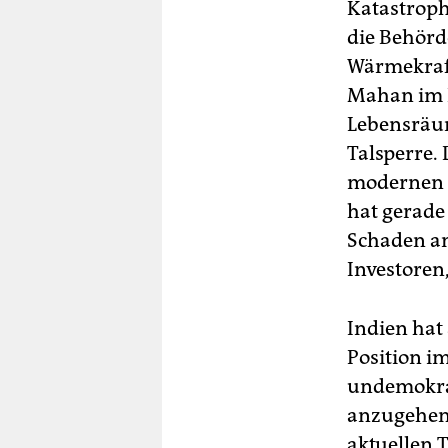
Katastrophe
die Behörd
Wärmekraft
Mahan im H
Lebensräu
Talsperre.
modernen 
hat gerade
Schaden an
Investoren
Indien hat
Position i
undemokra
anzugehen, 
aktuellen 