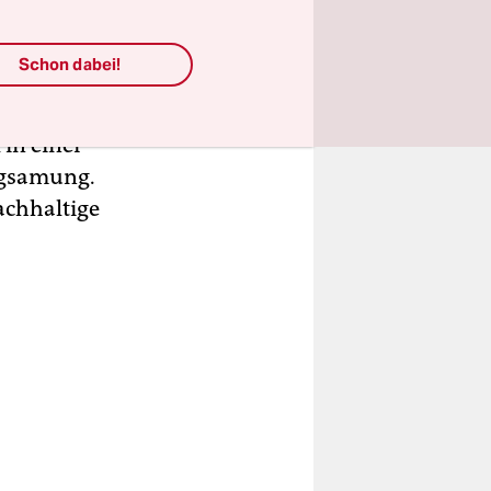
wohl sich
Schon dabei!
f Mal
 in einer
ngsamung.
achhaltige