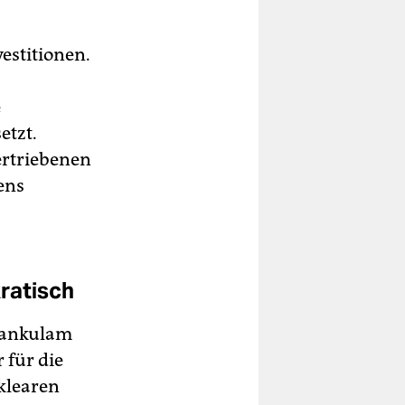
estitionen.
e
etzt.
ertriebenen
ens
ratisch
dankulam
 für die
uklearen