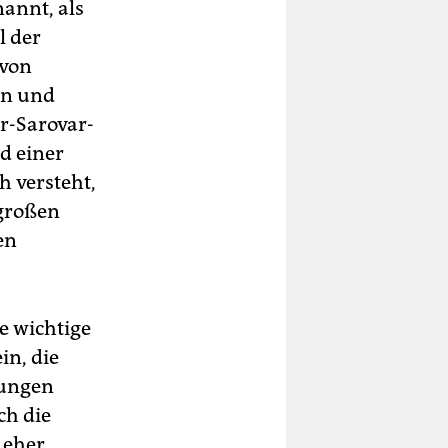
nannt, als
l der
 von
en und
r-Sarovar-
d einer
 versteht,
 großen
en
e wichtige
in, die
hungen
ch die
 eher