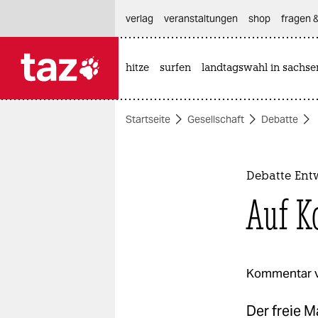
hautnavigation anspringen
hauptinhalt anspringen
footer anspringen
verlag
veranstaltungen
shop
fragen &
hitze
surfen
landtagswahl in sachse

taz zahl ich
taz zahl ich
Startseite
Gesellschaft
Debatte
themen
politik
Debatte Ent
öko
Auf K
gesellschaft
kultur
Kommentar 
sport
Der freie M