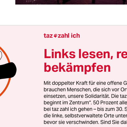
etzung, Kommunikation, Partnerschaft und En
taz
zahl ich

d nur noch symbolische Worte, die eine Welt volle
einsamkeiten und Zusammenarbeit darstellen s
Links lesen, r
keiten und Zusammenarbeit können nicht auf ei
bekämpfen
wirtschaftliche Interessen aufgebaut werden. Si
nicht in einer Zeit vorgetäuscht werden, in der
iehungen die globalisierte Welt dominieren – au
Mit doppelter Kraft für eine offene G
brauchen Menschen, die sich vor O
her Grundrechte.
einsetzen, unsere Solidarität. Die ta
beginnt im Zentrum“. 50 Prozent a
chon genug über die Ungleichheiten geschrieben,
bei taz zahl ich gehen – bis zum 30
en Teilen der Welt aufkeimen. Die Welt ist voller 
die linke, selbstverwaltete Orte unte
bevor sie verschwinden. Sind Sie da
chaftlicher Krisen, Umweltbelastungen und zun