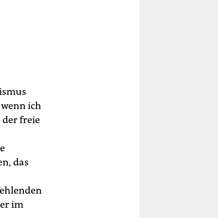
mismus
, wenn ich
der freie
le
en, das
fehlenden
er im