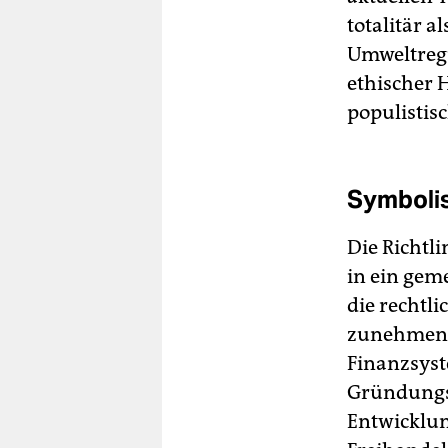
totalitär a
Umweltreg
ethischer 
populistis
Symbolis
Die Richtl
in ein ge
die rechtl
zunehmende
Finanzsyst
Gründungs
Entwicklun