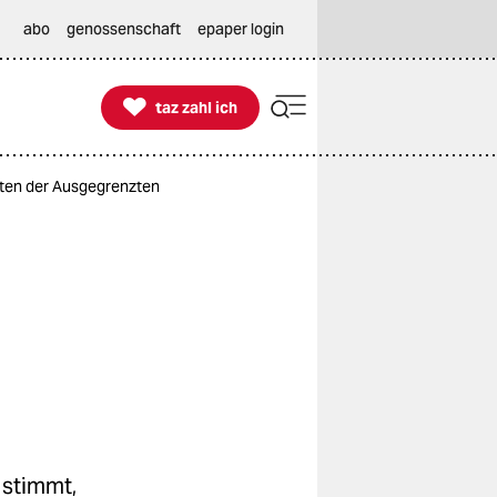
abo
genossenschaft
epaper login

taz zahl ich
taz zahl ich
sten der Ausgegrenzten
 stimmt,