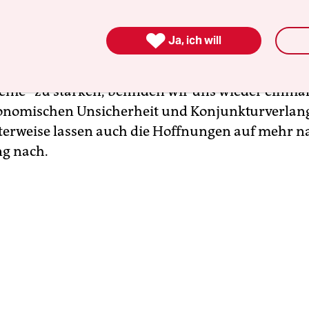
essen. Dennoch versprechen unzählige Gipfel
chtigung, Nachhaltigkeit und Verantwortung. Ob

Ja, ich will
aftlich stärksten Länder bei G20-Gipfeln schon el
haben, um die „Anpassungsfähigkeit der globalen
eme“ zu stärken, befinden wir uns wieder einmal
konomischen Unsicherheit und Konjunkturverla
terweise lassen auch die Hoffnungen auf mehr n
g nach.