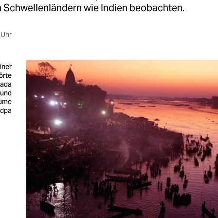
in Schwellenländern wie Indien beobachten.
 Uhr
iner
örte
mada
 und
ume
 dpa