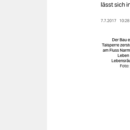
berlin
lässt sich 
nord
7.7.2017
10:28
wahrheit
verlag
Der Bau e
Talsperre zerst
am Fluss Nar
verlag
Leben
Lebensrä
veranstaltungen
Foto:
shop
fragen & hilfe
unterstützen
abo
genossenschaft