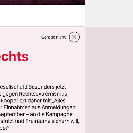
gagement
Gerade nicht
r
ollen. Aber
echts
nen freien
e können
f Kosten
esellschaft! Besonders jetzt
rt gegen Rechtsextremismus
z kooperiert daher mit „Alles
ller Einnahmen aus Anmeldungen
 die in
. September – an die Kampagne,
politischer
rstützt und Freiräume sichern will,
bei?
ehmenden