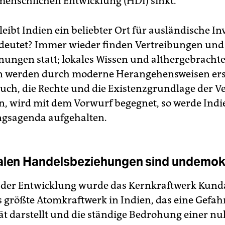
menschlichen Entwicklung (HDI) sinkt.
ibt Indien ein beliebter Ort für ausländische Inv
deutet? Immer wieder finden Vertreibungen und
ungen statt; lokales Wissen und althergebracht
n werden durch moderne Herangehensweisen ers
uch, die Rechte und die Existenzgrundlage der V
n, wird mit dem Vorwurf begegnet, so werde Indi
ngsagenda aufgehalten.
alen Handelsbeziehungen sind undemok
der Entwicklung wurde das Kernkraftwerk Kun
s größte Atomkraftwerk in Indien, das eine Gefahr
tät darstellt und die ständige Bedrohung einer n