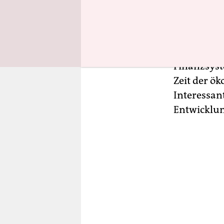
Eigeninter
Gleichbere
die wirtsch
getroffen 
Finanzsyst
Zeit der ö
Interessan
Entwicklun