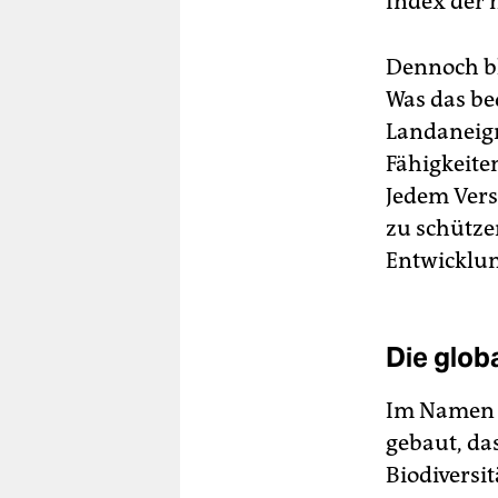
Index der 
Dennoch ble
Was das be
Landaneign
Fähigkeite
Jedem Vers
zu schütze
Entwicklu
Die glob
Im Namen 
gebaut, da
Biodiversi