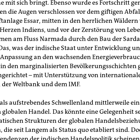
 mit sich bringt. Ebenso wurde es Fortschritt ge
en die Augen verschlossen vor dem giftigen Abfal
anlage Essar, mitten in den herrlichen Wäldern
erzen Indiens, und vor der Zerstörung von Leb
men am Fluss Narmada durch den Bau der Sarda
 Das, was der indische Staat unter Entwicklung un
Anpassung an den wachsenden Energieverbrauch
 in den marginalisierten Bevölkerungsschichten
gerichtet – mit Unterstützung von international
, der Weltbank und dem IMF.
 als aufstrebendes Schwellenland mittlerweile ein
m globalen Handel. Das könnte eine Gelegenheit se
tischen Strukturen der globalen Handelsbezie
die seit Langem als Status quo etabliert sind. Do
Tendenzen der indischen Handelspolitik scheinen