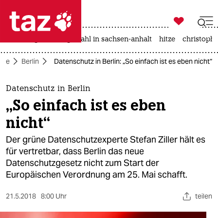

taz zahl ich
iran-krieg
landtagswahl in sachsen-anhalt
hitze
christophe

taz zahl ich
eite
Berlin
Datenschutz in Berlin: „So einfach ist es eben nicht“
taz zahl ich
themen
Datenschutz in Berlin
„So einfach ist es eben
politik
nicht“
öko
Der grüne Datenschutzexperte Stefan Ziller hält es
für vertretbar, dass Berlin das neue
gesellschaft
Datenschutzgesetz nicht zum Start der
Europäischen Verordnung am 25. Mai schafft.
kultur
sport
21.5.2018
8:00 Uhr
teilen