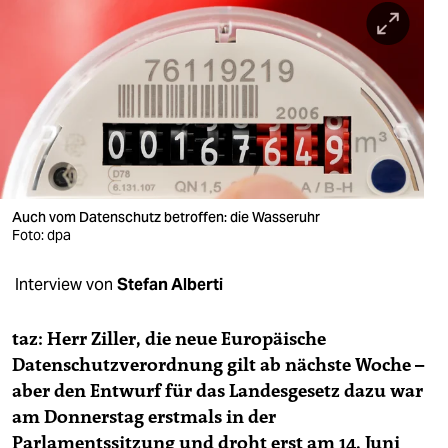
berlin
nord
wahrheit
verlag
verlag
veranstaltungen
Auch vom Datenschutz betroffen: die Wasseruhr
Foto: dpa
shop
Interview von
Stefan Alberti
fragen & hilfe
unterstützen
taz: Herr Ziller, die neue Europäische
Datenschutzverordnung gilt ab nächste Woche –
abo
aber den Entwurf für das Landesgesetz dazu war
genossenschaft
am Donnerstag erstmals in der
Parlamentssitzung und droht erst am 14. Juni