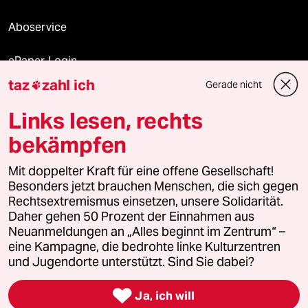
Aboservice
ePaper Login
taz
zahl ich
Gerade nicht

Downloads für Abonnierende
Links lesen, rechts
bekämpfen
© 2026 taz Verlags und Vertriebs GmbH
Alle Rechte vorbehalten. Bei rechtlichen Fragen oder für Genehmigungen
Mit doppelter Kraft für eine offene Gesellschaft!
wenden Sie sich bitte an
lizenzen@taz.de
Besonders jetzt brauchen Menschen, die sich gegen
Rechtsextremismus einsetzen, unsere Solidarität.
Daher gehen 50 Prozent der Einnahmen aus
Feedback
Redaktionsstatut
Kommune-Richtlinien
KI-
Neuanmeldungen an „Alles beginnt im Zentrum“ –
eine Kampagne, die bedrohte linke Kulturzentren
Leitlinie
Informant
Datenschutz
Impressum
AGB
und Jugendorte unterstützt. Sind Sie dabei?
Seitenwende
Einwilligungen widerrufen (Ads)

Ja, ich will