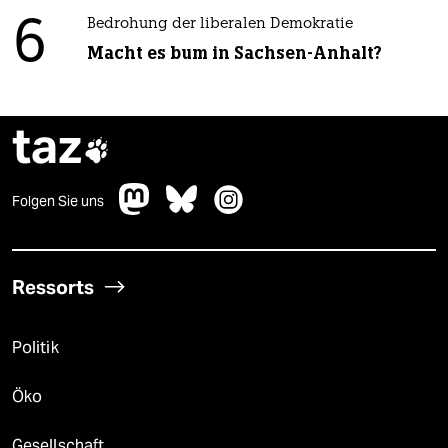
6
Bedrohung der liberalen Demokratie
Macht es bum in Sachsen-Anhalt?
taz

Folgen Sie uns
Ressorts
Politik
Öko
Gesellschaft