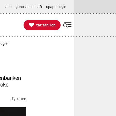
abo
genossenschaft
epaper login

taz zahl ich
taz zahl ich
eugier
tenbanken
ecke.
teilen