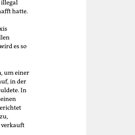
illegal
fft hatte.
xis
llen
wird es so
m, um einer
uf, in der
uldete. In
 einen
erichtet
 zu,
 verkauft