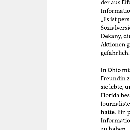
der aus Eif
Informatio
„Es ist pers
Sozialversi
Dekany, di
Aktionen g
gefährlich.
In Ohio mi
Freundin z
sie lebte, 
Florida be
Journalist
hatte. Ein 
Informatio
zu haben.