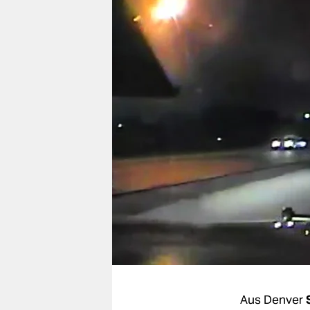
berlin
nord
wahrheit
verlag
verlag
veranstaltungen
shop
fragen & hilfe
unterstützen
abo
genossenschaft
Aus Denver