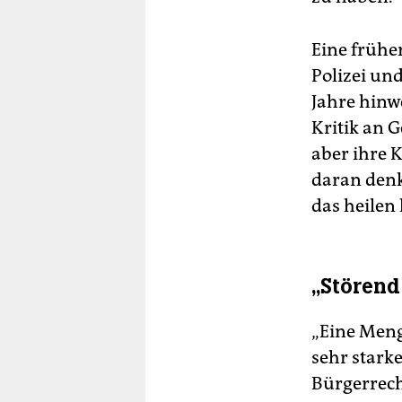
Eine frühe
Polizei un
Jahre hinw
Kritik an 
aber ihre 
daran denk
das heilen
„Stören
„Eine Meng
sehr starke
Bürgerrech