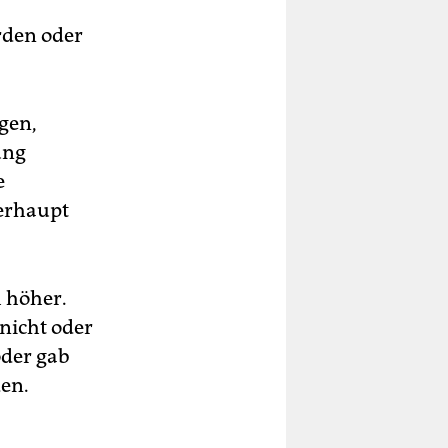
rden oder
gen,
ung
e
berhaupt
h höher.
nicht oder
oder gab
den.