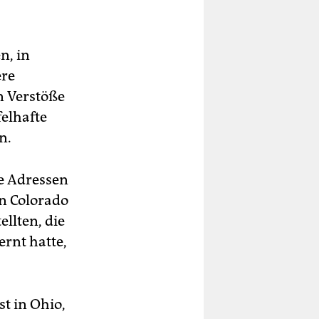
n, in
ere
n Verstöße
felhafte
n.
ie Adressen
in Colorado
llten, die
rnt hatte,
st in Ohio,