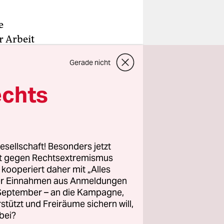
e
r Arbeit
ahinter,
Gerade nicht
echts
um jemanden
 Dollar
iche
esellschaft! Besonders jetzt
hat eine
rt gegen Rechtsextremismus
z kooperiert daher mit „Alles
ller Einnahmen aus Anmeldungen
. September – an die Kampagne,
rstützt und Freiräume sichern will,
bei?