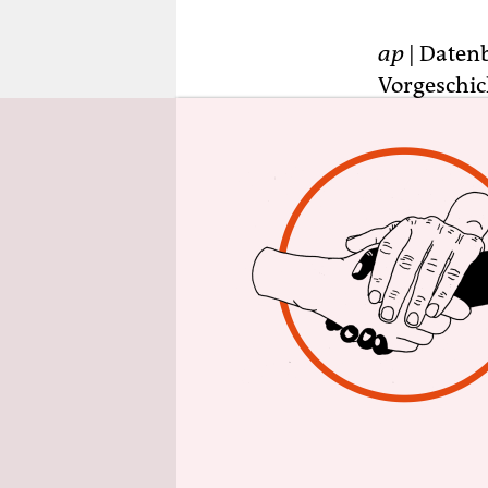
epaper login
ap
| Daten
Vorgeschic
der US-Pol
wenn sich e
Informatio
Sei es aus
einen Gefal
hinzuzuver
Zwecke kom
Untersuch