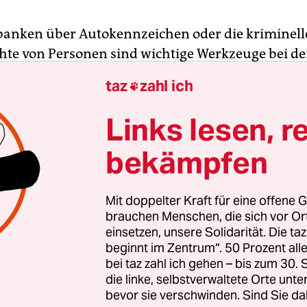
banken über Autokennzeichen oder die kriminell
hte von Personen sind wichtige Werkzeuge bei de
izei. Aber nicht immer stecken legitime Gründe d
taz
zahl ich

in Polizist oder eine Polizistin die vertraulichen
nen besorgt.
Links lesen, r
bekämpfen
 Misstrauen, romantischen Gefühlen, Neugier, 
len zu tun oder vielleicht sogar, um sich ein paar
dienen: der Missbrauch von Dateien für persönl
Mit doppelter Kraft für eine offene G
mt anscheinend öfter vor, als viele denken. Das 
brauchen Menschen, die sich vor O
einsetzen, unsere Solidarität. Die ta
ung der Nachrichtenagentur AP ergeben.
beginnt im Zentrum“. 50 Prozent a
bei taz zahl ich gehen – bis zum 30
die linke, selbstverwaltete Orte unte
bevor sie verschwinden. Sind Sie da