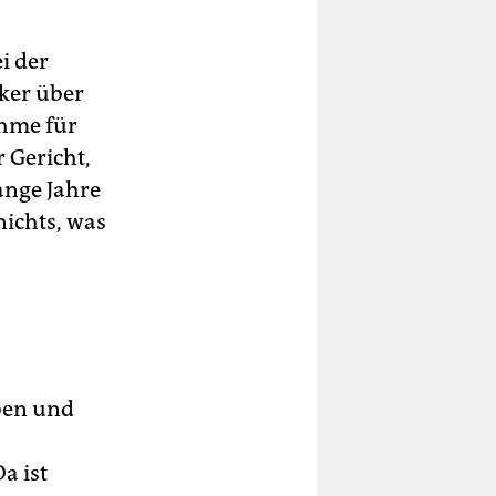
i der
iker über
ahme für
 Gericht,
ange Jahre
nichts, was
ben und
a ist