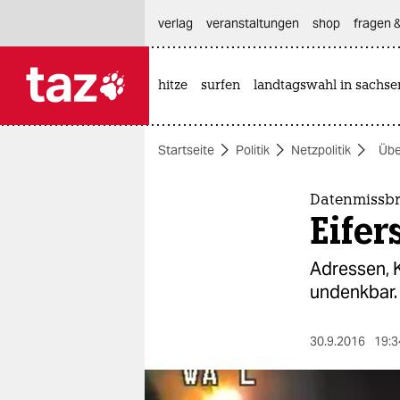
hautnavigation anspringen
hauptinhalt anspringen
footer anspringen
verlag
veranstaltungen
shop
fragen &
hitze
surfen
landtagswahl in sachse

taz zahl ich
taz zahl ich
Startseite
Politik
Netzpolitik
Üb
themen
politik
Datenmissbr
Eifer
öko
Adressen, K
gesellschaft
undenkbar. 
kultur
30.9.2016
19:3
sport