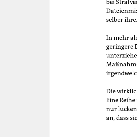
bei Strafv
Dateienmis
selber ihr
In mehr al
geringere 
unterziehen
Maßnahmen.
irgendwelc
Die wirklic
Eine Reihe
nur lücken
an, dass si