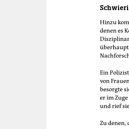
Schwier
Hinzu komm
denen es K
Disziplina
überhaupt n
Nachforsch
Ein Polizi
von Frauen 
besorgte s
er im Zuge
und rief si
Zu denen, d