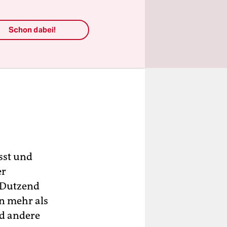
Schon dabei!
sst und
er
i Dutzend
en mehr als
nd andere