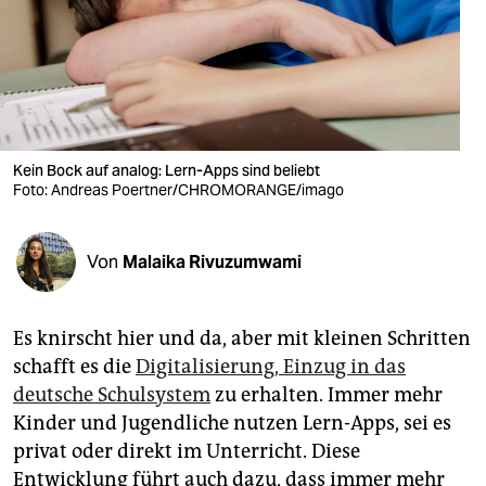
berlin
nord
wahrheit
verlag
Kein Bock auf analog: Lern-Apps sind beliebt
verlag
Foto: Andreas Poertner/CHROMORANGE/imago
veranstaltungen
Von
Malaika Rivuzumwami
shop
fragen & hilfe
Es knirscht hier und da, aber mit kleinen Schritten
unterstützen
schafft es die
Digitalisierung, Einzug in das
deutsche Schulsystem
zu erhalten. Immer mehr
abo
Kinder und Jugendliche nutzen Lern-Apps, sei es
genossenschaft
privat oder direkt im Unterricht. Diese
Entwicklung führt auch dazu, dass immer mehr