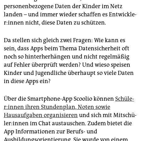
epaper login
personenbezogene Daten der Kinder im Netz
landen – und immer wieder schaffen es Ent­wick­le­
r:in­nen nicht, diese Daten zu schützen.
Da stellen sich gleich zwei Fragen: Wie kann es
sein, dass Apps beim Thema Datensicherheit oft
noch so hinterherhängen und nicht regelmäßig
auf Fehler überprüft werden? Und wieso speisen
Kinder und Jugendliche überhaupt so viele Daten
in diese Apps ein?
Über die Smartphone-App Scoo­lio können
Schü­le­
r:in­nen ihren Stundenplan, Noten sowie
Hausaufgaben organisieren
und sich mit Mit­schü­
le­r:in­nen im Chat austauschen. Zudem bietet die
App Informationen zur Berufs- und
Ausbildungsorientierung. Sie wurde von einem