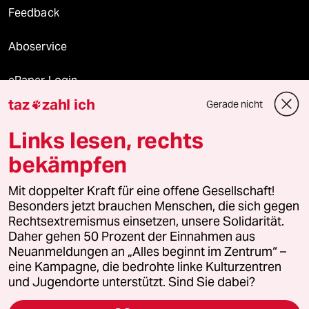
Feedback
Aboservice
ePaper Login
taz
zahl ich
Gerade nicht

Downloads für Abonnierende
Links lesen, rechts
bekämpfen
© 2026 taz Verlags und Vertriebs GmbH
Mit doppelter Kraft für eine offene Gesellschaft!
Alle Rechte vorbehalten. Bei rechtlichen Fragen oder für Genehmigungen
wenden Sie sich bitte an
lizenzen@taz.de
Besonders jetzt brauchen Menschen, die sich gegen
Rechtsextremismus einsetzen, unsere Solidarität.
Daher gehen 50 Prozent der Einnahmen aus
Feedback
Redaktionsstatut
Kommune-Richtlinien
KI-
Neuanmeldungen an „Alles beginnt im Zentrum“ –
eine Kampagne, die bedrohte linke Kulturzentren
Leitlinie
Informant
Datenschutz
Impressum
AGB
und Jugendorte unterstützt. Sind Sie dabei?