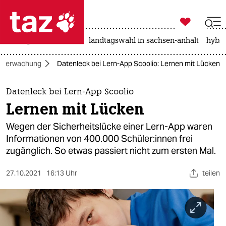

taz zahl ich
niedrigwasser
rente
landtagswahl in sachsen-anhalt
hybri

taz zahl ich
Überwachung
Datenleck bei Lern-App Scoolio: Lernen mit Lücken
taz zahl ich
themen
Datenleck bei Lern-App Scoolio
Lernen mit Lücken
politik
Wegen der Sicherheitslücke einer Lern-App waren
öko
Informationen von 400.000 Schü­le­r:in­nen frei
zugänglich. So etwas passiert nicht zum ersten Mal.
gesellschaft
27.10.2021
16:13 Uhr
teilen
kultur
sport