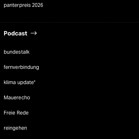
panterpreis 2026
Podcast
bundestalk
fernverbindung
klima update°
Mauerecho
Freie Rede
reingehen