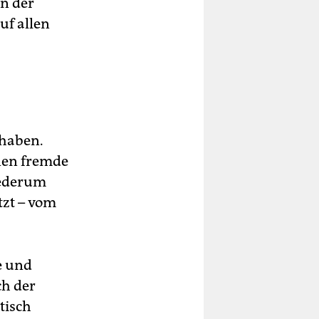
en der
uf allen
 haben.
nen fremde
iederum
tzt – vom
e und
ch der
ktisch