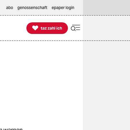
abo
genossenschaft
epaper login

taz zahl ich
taz zahl ich