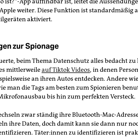
o ist?“-App auffindbar ist, leitet die Aussendung
 Apple weiter. Diese Funktion ist standardmäßig a
lgeräten aktiviert.
gen zur Spionage
uerte, beim Thema Datenschutz alles bedacht zu
es mittlerweile
auf Tiktok Videos
, in denen Perso
ispielsweise an ihren Autos entdecken. Andere w
wie man die Tags am besten zum Spionieren benu
Mikrofonausbau bis hin zum perfekten Versteck.
echseln zwar ständig ihre Bluetooth-Mac-Adress
eln ihre Daten, doch damit kann sie dann nur no
ntifizieren. Tä­te­r:in­nen zu identifizieren ist pra