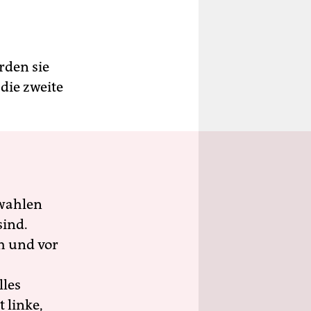
rden sie
die zweite
wahlen
sind.
h und vor
lles
 linke,