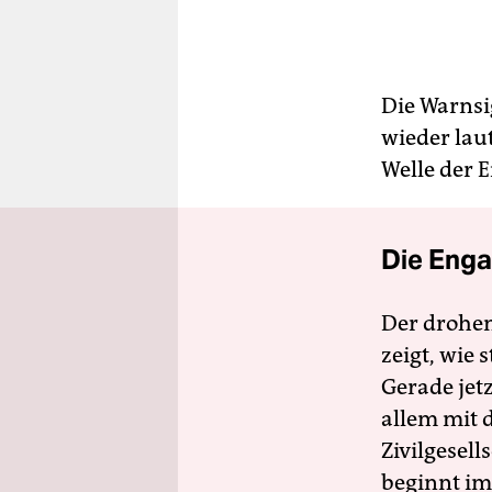
Die Warnsi
wieder lau
Welle der 
Die Enga
Der drohe
zeigt, wie
Gerade jet
allem mit d
Zivilgesell
beginnt im