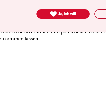
getrackt werden kann. Apple hat damit natürlich
funden, Ortungstags gibt es schon lange von

Ja, ich will
dlichen Firmen. Apple hat vor allem die Nahbere
, um einen noch konkreteren Standort zu bekom
nnen Be­sit­ze­r:in­nen nun potenziellen Fin­de­r:
 zukommen lassen.