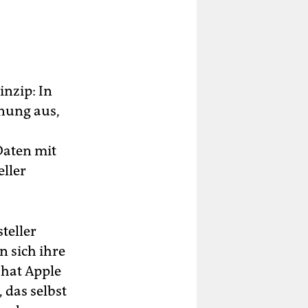
inzip: In
nung aus,
Daten mit
eller
teller
n sich ihre
hat Apple
 das selbst