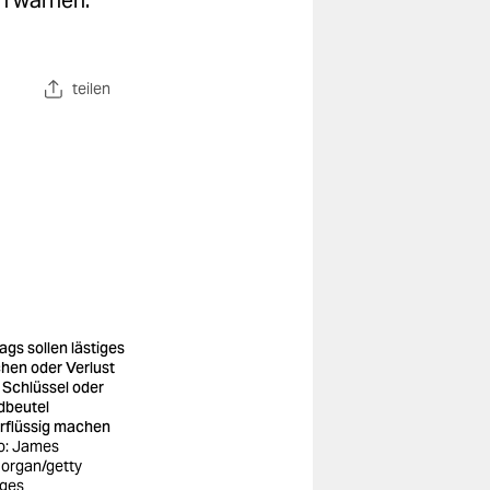
en warnen.
teilen
ags sollen lästiges
hen oder Verlust
 Schlüssel oder
dbeutel
rflüssig machen
o: James
organ/getty
ges