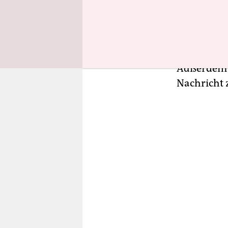
Bluetooth 
Produkt er
unterschie
verbessert
Außerdem kö
Nachricht