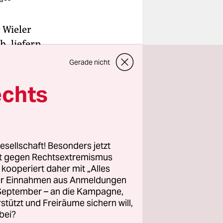
r Wieler
h, liefern
Und wenn
Gerade nicht
usst haben.
echts
Apple
n nun
.
hen oder
esellschaft! Besonders jetzt
rt gegen Rechtsextremismus
In der
z kooperiert daher mit „Alles
ign­lieb­
ller Einnahmen aus Anmeldungen
xklusiven
. September – an die Kampagne,
rstützt und Freiräume sichern will,
en Airtag
bei?
r via