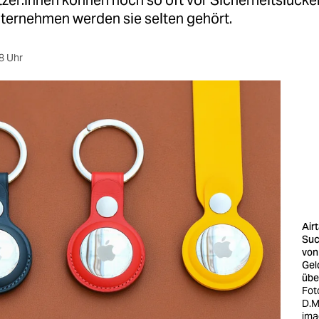
t­ze­r:in­nen können noch so oft vor Sicherheitslück
ternehmen werden sie selten gehört.
8 Uhr
Airt
Suc
von
Gel
übe
Fot
D.M
ima