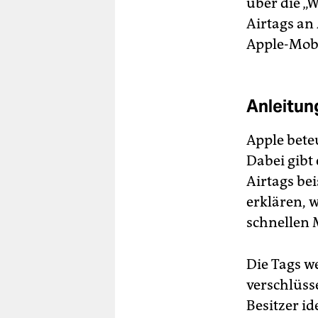
über die „W
Airtags an
Apple-Mobi
Anleitun
Apple bete
Dabei gibt 
Airtags be
erklären, 
schnellen 
Die Tags w
verschlüss
Besitzer ide