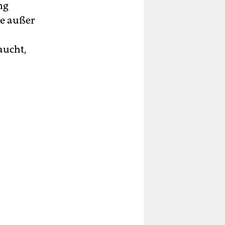
ng
ge außer
aucht,