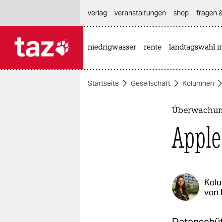
hautnavigation anspringen
hauptinhalt anspringen
footer anspringen
verlag
veranstaltungen
shop
fragen &
niedrigwasser
rente
landtagswahl i

taz zahl ich
taz zahl ich
Startseite
Gesellschaft
Kolumnen
themen
politik
Überwachung
Apple
öko
gesellschaft
kultur
Kol
von
sport