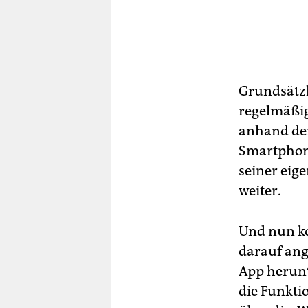
Grundsätzl
regelmäßig
anhand der
Smartphone
seiner eige
weiter.
Und nun ko
darauf ange
App herunt
die Funktio