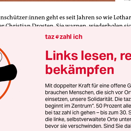
en­schüt­ze­r:in­nen geht es seit Jahren so wie Lotha
er Christian Drosten. Sie warnen, wiederholen sic
lege für
ihre Warnungen und wiederholen sich
. 
taz
zahl ich

XY eingetreten ist, will davon niemand etwas gew
Links lesen, r
 lässt sich die Geschichte der im Sommer neu im 
 aufgenommenen Airtags zusammenfassen. Den
bekämpfen
h Geschichten von missbräuchlicher Verwendung
-Euro-Münzen-großen Airtags sollen lästiges Suc
Mit doppelter Kraft für eine offene G
brauchen Menschen, die sich vor O
n Schlüssel oder Geldbeutel überflüssig machen. 
einsetzen, unsere Solidarität. Die ta
sführung kostet der Apple Airtag 35 Euro. An De­s
beginnt im Zentrum“. 50 Prozent a
nen hat Apple auch gedacht: Airtags gibt es in der
e
bei taz zahl ich gehen – bis zum 30
die linke, selbstverwaltete Orte unte
riante
, ab 300 Euro aufwärts. In dem wasserfest
bevor sie verschwinden. Sind Sie da
ch ein U1-Chip mit Ultrabreitbandtechnologie, de