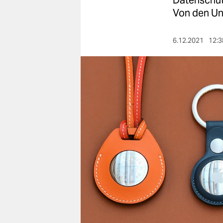
Da­ten­schü
berlin
Von den Un
nord
6.12.2021
12:3
wahrheit
verlag
verlag
veranstaltungen
shop
fragen & hilfe
unterstützen
abo
genossenschaft