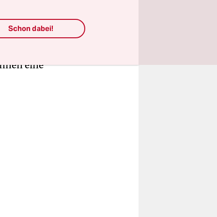
 kein neues
Schon dabei!
ichssuche
men.
in­nen eine