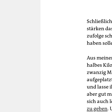
Schließlic
stärken da
zufolge sc
haben soll
Aus meinem
halbes Kilo
zwanzig Mi
aufgeplatzt
und lasse i
aber gut mi
sich auch 
zu geben
.