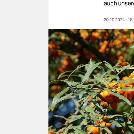
berlin
auch unsere
nord
20.10.2024
18:
wahrheit
verlag
verlag
veranstaltungen
shop
fragen & hilfe
unterstützen
abo
genossenschaft