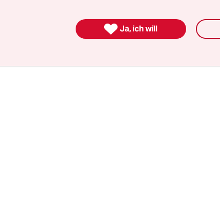
uch der Gehalt an Betacarotin, das im Körper zu 
t wird. Und sogar Vitamin B12, das eigentlich v

sche Produkte aufgenommen wird, ist im Sanddo
Ja, ich will
 womit sich der
Speiseplan aller Vegetarier und
nen
gut ergänzen lässt.