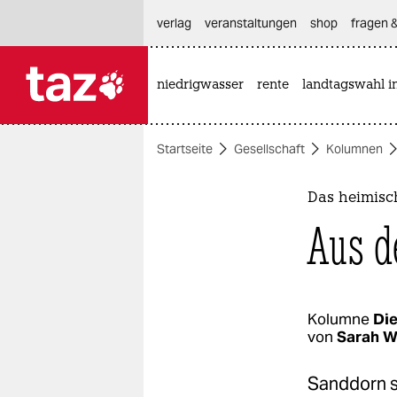
hautnavigation anspringen
hauptinhalt anspringen
footer anspringen
verlag
veranstaltungen
shop
fragen &
niedrigwasser
rente
landtagswahl i

taz zahl ich
taz zahl ich
Startseite
Gesellschaft
Kolumnen
themen
politik
Das heimisc
Aus d
öko
gesellschaft
kultur
Kolumne
Die
von
Sarah W
sport
Sanddorn s