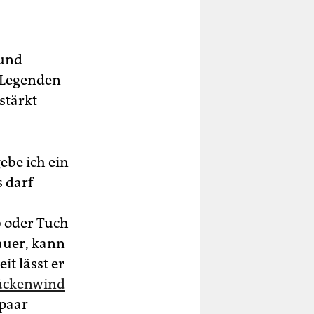
 und
 Legenden
stärkt
ebe ich ein
s darf
b oder Tuch
sauer, kann
it lässt er
ückenwind
 paar