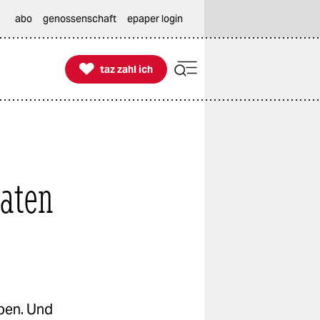
abo
genossenschaft
epaper login

taz zahl ich
taz zahl ich
laten
ben. Und