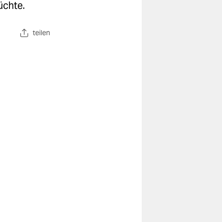
üchte.
teilen