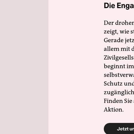
Die Enga
Der drohe
zeigt, wie
Gerade jet
allem mit d
Zivilgesell
beginnt im
selbstverw
Schutz und 
zugänglich
Finden Sie
Aktion.
Jetzt u