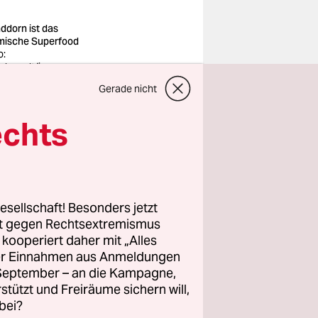
ddorn ist das
mische Superfood
o:
ehrendt/imago
Gerade nicht
büsche und
echts
er sehen
, sie sind
Früchte.
esellschaft! Besonders jetzt
rt gegen Rechtsextremismus
der
z kooperiert daher mit „Alles
tztes
ller Einnahmen aus Anmeldungen
. September – an die Kampagne,
tamin-C-
rstützt und Freiräume sichern will,
alten.
bei?