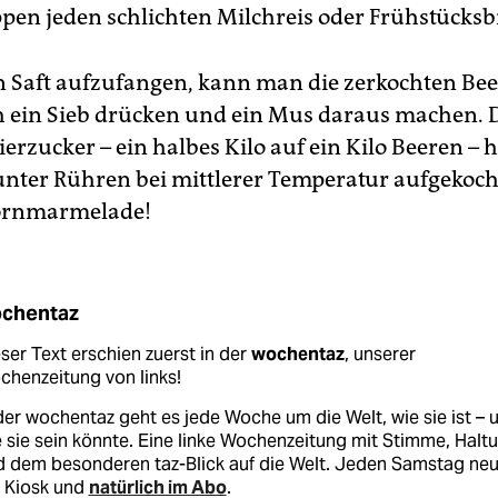
pen jeden schlichten Milchreis oder Frühstücksbr
n Saft aufzufangen, kann man die zerkochten Be
 ein Sieb drücken und ein Mus daraus machen.
erzucker – ein halbes Kilo auf ein Kilo Beeren –
unter Rühren bei mittlerer Temperatur aufgekocht.
ornmarmelade!
chentaz
ser Text erschien zuerst in der
wochentaz
, unserer
henzeitung von links!
der wochentaz geht es jede Woche um die Welt, wie sie ist – 
 sie sein könnte. Eine linke Wochenzeitung mit Stimme, Halt
d dem besonderen taz-Blick auf die Welt. Jeden Samstag ne
 Kiosk und
natürlich im Abo
.