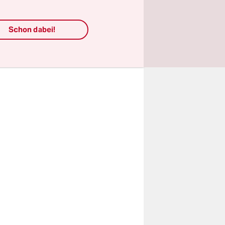
Vitamin A
or allem
rn
Schon dabei!