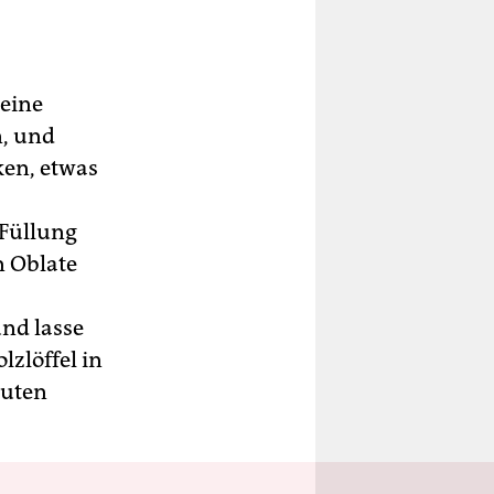
 eine
n, und
ken, etwas
 Füllung
n Oblate
und lasse
lzlöffel in
Guten