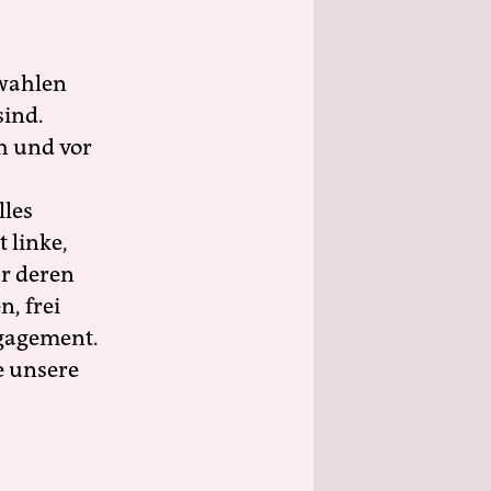
wahlen
sind.
h und vor
lles
 linke,
ür deren
n, frei
ngagement.
e unsere