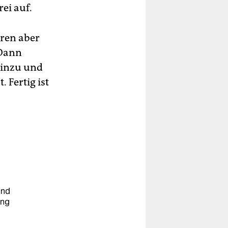
ei auf.
eren aber
 Dann
 hinzu und
 Fertig ist
und
ung
u