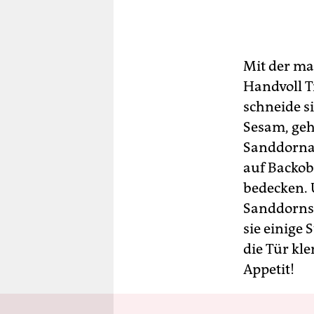
Mit der ma
Handvoll T
schneide s
Sesam, geh
Sanddornau
auf Backob
bedecken. 
Sanddornsc
sie einige 
die Tür kl
Appetit!