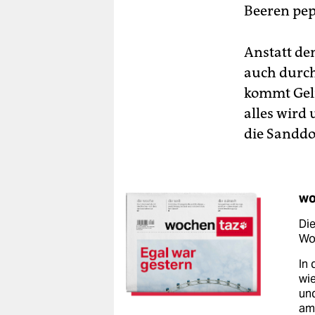
Beeren pep
Anstatt de
auch durch
kommt Geli
alles wird 
die Sandd
wo
Die
Woc
In 
wie
un
am