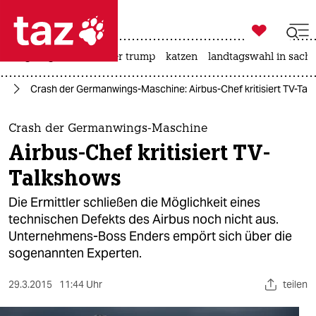

taz zahl ich
bergsteigen
usa unter trump
katzen
landtagswahl in sachs

taz zahl ich
ag
Crash der Germanwings-Maschine: Airbus-Chef kritisiert TV-Tal
taz zahl ich
themen
Crash der Germanwings-Maschine
Airbus-Chef kritisiert TV-
politik
Talkshows
öko
Die Ermittler schließen die Möglichkeit eines
technischen Defekts des Airbus noch nicht aus.
gesellschaft
Unternehmens-Boss Enders empört sich über die
sogenannten Experten.
kultur
sport
29.3.2015
11:44 Uhr
teilen