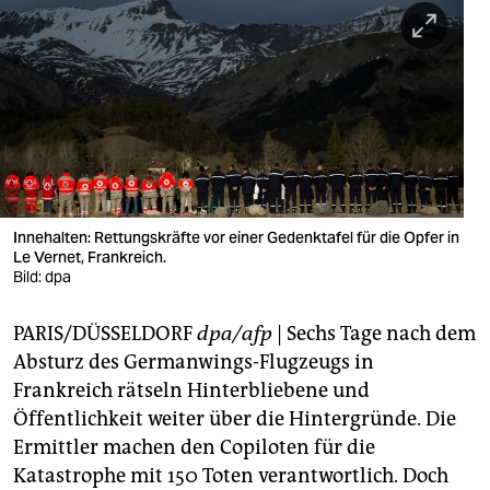
berlin
nord
wahrheit
verlag
verlag
veranstaltungen
Innehalten: Rettungskräfte vor einer Gedenktafel für die Opfer in
Le Vernet, Frankreich.
shop
Bild: dpa
fragen & hilfe
PARIS/DÜSSELDORF
dpa/afp
| Sechs Tage nach dem
Absturz des Germanwings-Flugzeugs in
unterstützen
Frankreich rätseln Hinterbliebene und
abo
Öffentlichkeit weiter über die Hintergründe. Die
Ermittler machen den Copiloten für die
genossenschaft
Katastrophe mit 150 Toten verantwortlich. Doch