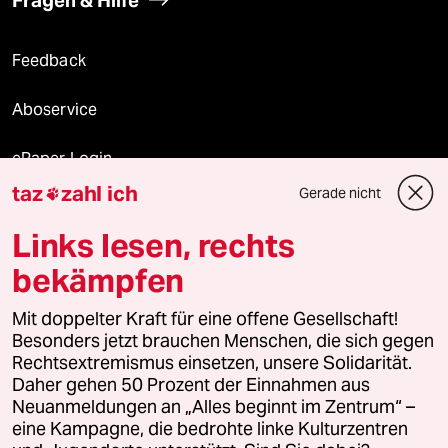
Feedback
Aboservice
ePaper Login
taz
zahl ich
Gerade nicht

Downloads für Abonnierende
Links lesen, rechts
bekämpfen
© 2026 taz Verlags und Vertriebs GmbH
Alle Rechte vorbehalten. Bei rechtlichen Fragen oder für Genehmigungen
Mit doppelter Kraft für eine offene Gesellschaft!
wenden Sie sich bitte an
lizenzen@taz.de
Besonders jetzt brauchen Menschen, die sich gegen
Rechtsextremismus einsetzen, unsere Solidarität.
Daher gehen 50 Prozent der Einnahmen aus
Feedback
Redaktionsstatut
Kommune-Richtlinien
KI-
Neuanmeldungen an „Alles beginnt im Zentrum“ –
eine Kampagne, die bedrohte linke Kulturzentren
Leitlinie
Informant
Datenschutz
Impressum
AGB