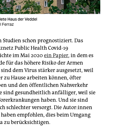
dete Haus der Veddel
l Ferraz
n Studien schon prognostiziert. Das
netz Public Health Covid-19
lichte im Mai 2020
ein Papier
, in dem es
de für das höhere Risiko der Armen
 sind dem Virus stärker ausgesetzt, weil
er zu Hause arbeiten können, öfter
ben und den öffentlichen Nahverkehr
e sind gesundheitlich anfälliger, weil sie
Vorerkrankungen haben. Und sie sind
h schlechter versorgt. Die Au­to­r:in­nen
e haben empfohlen, dies beim Umgang
a zu berücksichtigen.