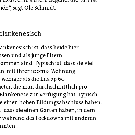
Luxus: eine sichere Gegend, die Luft ist
ön“, sagt Ole Schmidt.
blankenesisch
ankenesisch ist, dass beide hier
sen und als junge Eltern
mmen sind. Typisch ist, dass sie viel
en, mit ihrer 100m2- Wohnung
s weniger als die knapp 60
ter, die man durchschnittlich pro
 Blankenese zur Verfügung hat. Typisch
sie einen hohen Bildungsabschluss haben.
t, dass sie einen Garten haben, in dem
r während des Lockdowns mit anderen
nnten..