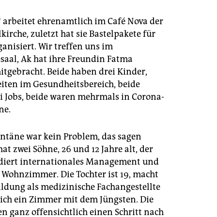
 arbeitet ehrenamtlich im Café Nova der
rche, zuletzt hat sie Bastelpakete für
anisiert. Wir treffen uns im
aal, Ak hat ihre Freundin Fatma
tgebracht. Beide haben drei Kinder,
eiten im Gesundheitsbereich, beide
i Jobs, beide waren mehrmals in Corona-
ne.
ntäne war kein Problem, das sagen
hat zwei Söhne, 26 und 12 Jahre alt, der
diert internationales Management und
m Wohnzimmer. Die Tochter ist 19, macht
ildung als medizinische Fachangestellte
 sich ein Zimmer mit dem Jüngsten. Die
n ganz offensichtlich einen Schritt nach