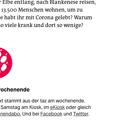
 Elbe entlang, nach Blankenese reisen,
 13.500 Menschen wohnen, um zu
ie habt ihr mit Corona gelebt? Warum
so viele krank und dort so wenige?
wochenende
xt stammt aus der taz am wochenende.
 Samstag am Kiosk, im
eKiosk
oder gleich
nendabo.
Und bei
Facebook
und
Twitter
.