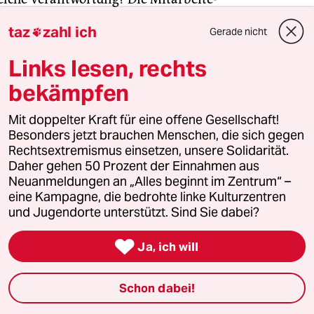
er Poliklinik scheinen kaum in solchen
taz
zahl ich
Gerade nicht

n zu denken und vielleicht funktioniert
t nur deshalb. „Was erreicht die Leute?“,
Links lesen, rechts
e und stehen damit quer zu dem, wohin
bekämpfen
dheitswesen neigt: die Verantwortung
 selbst zu geben. Ernährt euch gut,
Mit doppelter Kraft für eine offene Gesellschaft!
ch – dann bleibt ihr gesund und belastet
Besonders jetzt brauchen Menschen, die sich gegen
 Gesundheitssystem, das ohnehin ächzt.
Rechtsextremismus einsetzen, unsere Solidarität.
ch doch an, ruft die bürgerliche Mitte
Daher gehen 50 Prozent der Einnahmen aus
Neuanmeldungen an „Alles beginnt im Zentrum“ –
die unten krauchen, wir tun es auch.
eine Kampagne, die bedrohte linke Kulturzentren
und Jugendorte unterstützt. Sind Sie dabei?
halten fällt überall schwer

Ja, ich will
 Gemeinsamkeiten man zwischen Veddel
Schon dabei!
enese finden kann, eine gibt es doch:
lankenese berichtet man von