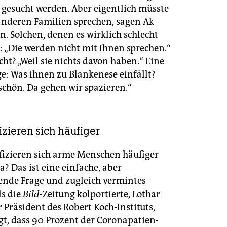
e gesucht werden. Aber eigentlich müsste
nderen Familien sprechen, sagen Ak
. Solchen, denen es wirklich schlecht
: „Die werden nicht mit Ihnen sprechen.“
ht? „Weil sie nichts davon haben.“ Eine
ge: Was ihnen zu Blankenese einfällt?
 schön. Da gehen wir spazieren.“
izieren sich häufiger
izieren sich arme Menschen häufiger
? Das ist eine einfache, aber
ende Frage und zugleich vermintes
ls die
Bild-
Zeitung kolportierte, Lothar
r Präsident des Robert Koch-Instituts,
t, dass 90 Prozent der Coronapa­ti­en­