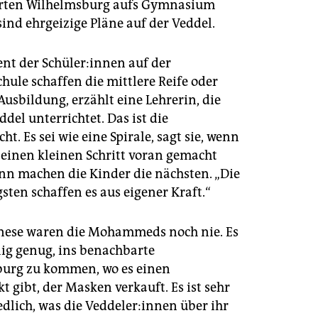
rten Wilhelmsburg aufs Gymnasium
sind ehrgeizige Pläne auf der Veddel.
nt der Schü­le­r:in­nen auf der
chule schaffen die mittlere Reife oder
Ausbildung, erzählt eine Lehrerin, die
ddel unterrichtet. Das ist die
ht. Es sei wie eine Spirale, sagt sie, wenn
 einen kleinen Schritt voran gemacht
nn machen die Kinder die nächsten. „Die
sten schaffen es aus eigener Kraft.“
nese waren die Mohammeds noch nie. Es
lig genug, ins benachbarte
urg zu kommen, wo es einen
 gibt, der Masken verkauft. Es ist sehr
dlich, was die Ved­de­le­r:in­nen über ihr