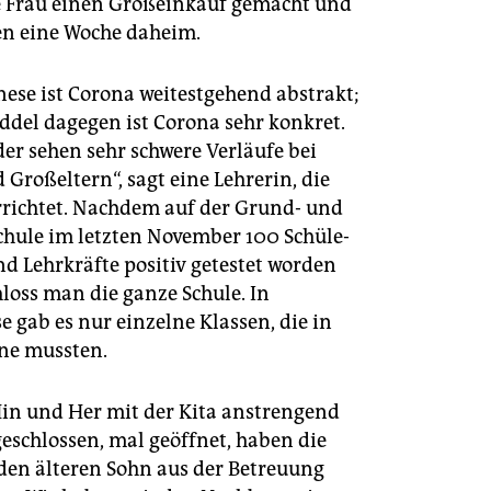
e Frau einen Großeinkauf gemacht und
ben eine Woche daheim.
nese ist Corona weitestgehend abstrakt;
eddel dagegen ist Corona sehr konkret.
der sehen sehr schwere Verläufe bei
 Großeltern“, sagt eine Lehrerin, die
rrichtet. Nachdem auf der Grund- und
chule im letzten November 100 Schü­le­
nd Lehrkräfte positiv getestet worden
loss man die ganze Schule. In
 gab es nur einzelne Klassen, die in
ne mussten.
Hin und Her mit der Kita anstrengend
geschlossen, mal geöffnet, haben die
den älteren Sohn aus der Betreuung