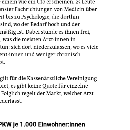
 einem wie ein Ufo erscheinen. 25 Leute
enster Fachrichtungen von Medizin über
it bis zu Psychologie, die dorthin
sind, wo der Bedarf hoch und der
mäßig ist. Dabei stünde es ihnen frei,
, was die meisten Ärz­t:in­nen in
n: sich dort niederzulassen, wo es viele
ti­en­t:in­nen und weniger chronisch
bt.
ilt für die Kassenärztliche Vereinigung
biet, es gibt keine Quote für einzelne
. Folglich regelt der Markt, welcher Arzt
ederlässt.