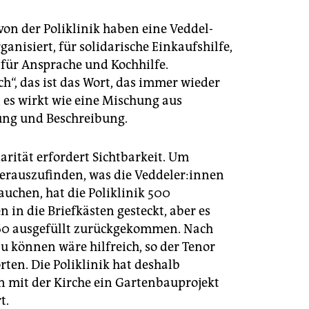
von der Poliklinik haben eine Veddel-
ganisiert, für solidarische Einkaufshilfe,
 für Ansprache und Kochhilfe.
ch“, das ist das Wort, das immer wieder
, es wirkt wie eine Mischung aus
ng und Beschreibung.
arität erfordert Sichtbarkeit. Um
rauszufinden, was die Ved­de­le­r:in­nen
auchen, hat die Poliklinik 500
 in die Briefkästen gesteckt, aber es
60 ausgefüllt zurückgekommen. Nach
u können wäre hilfreich, so der Tenor
ten. Die Poliklinik hat deshalb
mit der Kirche ein Gartenbauprojekt
t.