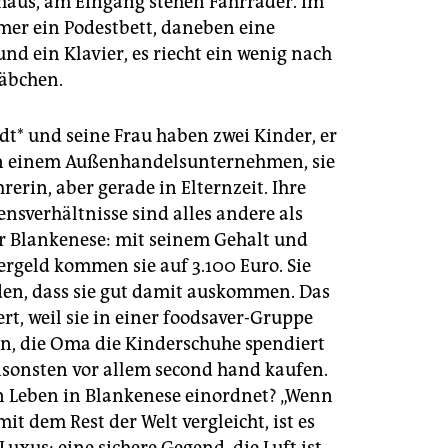
haus, am Eingang stehen Fahrräder. Im
r ein Podestbett, daneben eine
nd ein Klavier, es riecht ein wenig nach
äbchen.
dt* und seine Frau haben zwei Kinder, er
in einem Außenhandelsunternehmen, sie
hrerin, aber gerade in Elternzeit. Ihre
sverhältnisse sind alles andere als
ür Blankenese: mit seinem Gehalt und
rgeld kommen sie auf 3.100 Euro. Sie
nden, dass sie gut damit auskommen. Das
rt, weil sie in einer foodsaver-Gruppe
, die Oma die Kinderschuhe spendiert
nsonsten vor allem second hand kaufen.
in Leben in Blankenese einordnet? „Wenn
it dem Rest der Welt vergleicht, ist es