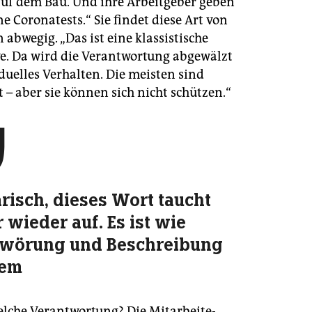
auf dem Bau. Und ihre Arbeitgeber geben
e Coronatests.“ Sie findet diese Art von
 abwegig. „Das ist eine klassistische
ve. Da wird die Verantwortung abgewälzt
duelles Verhalten. Die meisten sind
 – aber sie können sich nicht schützen.“

arisch, dieses Wort taucht
 wieder auf. Es ist wie
wörung und Beschreibung
nem
lche Verantwortung? Die Mit­ar­bei­te­