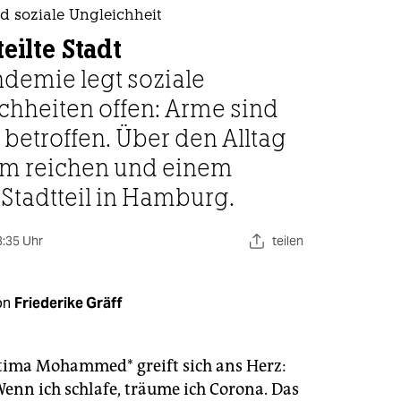
berlin
d soziale Ungleichheit
nord
teilte Stadt
ndemie legt soziale
wahrheit
chheiten offen: Arme sind
verlag
 betroffen. Über den Alltag
verlag
em reichen und einem
Stadtteil in Hamburg.
veranstaltungen
shop
3:35 Uhr
teilen
fragen & hilfe
unterstützen
on
Friederike Gräff
abo
tima Mohammed* greift sich ans Herz:
genossenschaft
Wenn ich schlafe, träume ich Corona. Das