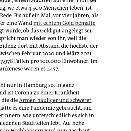
ddel, einem Stadtteil auf einer Elbinsel
g, wo etwa 4.500 Menschen leben, ist
 Rede. Bis auf ein Mal, vor vier Jahren, als
ler eine Wand
mit echtem Gold bemalte
t wurde, ob das Geld gut angelegt sei.
spricht man wieder von ihr, weil die
zidenz dort mit Abstand die höchste der
. Zwischen Februar 2020 und März 2021
i 7.978 Fällen pro 100.000 Einwohner. Im
ankenese waren es 1.457.
cht nur in Hamburg so: In ganz
nd ist Corona zu einer Krankheit
 die die
Armen häufiger und schwerer
 hätte es eine Pandemie gebraucht, um
rinnern, wie unterschiedlich es sich in
iedenen Stadtteilen lebt. Auf hohe
n in Hochhäusern wird nun geschaut,