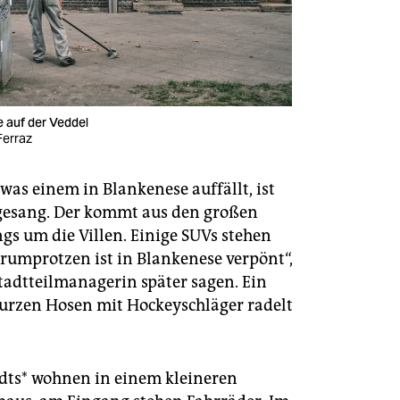
 auf der Veddel
Ferraz
 was einem in Blankenese auffällt, ist
gesang. Der kommt aus den großen
gs um die Villen. Einige SUVs stehen
erumprotzen ist in Blankenese verpönt“,
Stadtteilmanagerin später sagen. Ein
kurzen Hosen mit Hockeyschläger radelt
dts* wohnen in einem kleineren