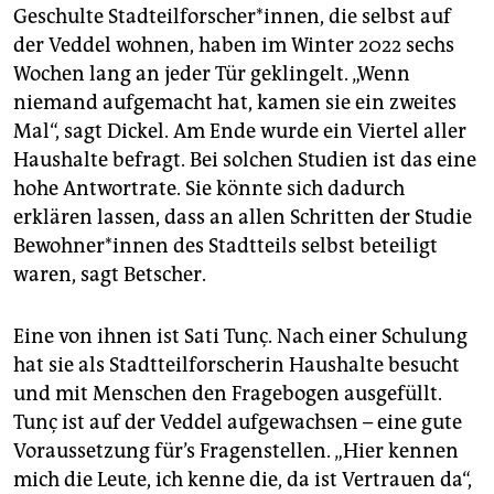
medizinische Versorgung und Sozialberatung.
Geschulte Stadteilforscher*in­nen, die selbst auf
Mittlerweile hat sie drei Standorte im Stadtteil.
der Veddel wohnen, haben im Winter 2022 sechs
Wochen lang an jeder Tür geklingelt. „Wenn
niemand aufgemacht hat, kamen sie ein zweites
Mal“, sagt Dickel. Am Ende wurde ein Viertel aller
Haushalte befragt. Bei solchen Studien ist das eine
hohe Antwortrate. Sie könnte sich dadurch
erklären lassen, dass an allen Schritten der Studie
Be­woh­ne­r*in­nen des Stadtteils selbst beteiligt
waren, sagt Betscher.
Eine von ihnen ist Sati Tunç. Nach einer Schulung
hat sie als Stadtteilforscherin Haushalte besucht
und mit Menschen den Fragebogen ausgefüllt.
Tunç ist auf der Veddel aufgewachsen – eine gute
Voraussetzung für’s Fragenstellen. „Hier kennen
mich die Leute, ich kenne die, da ist Vertrauen da“,