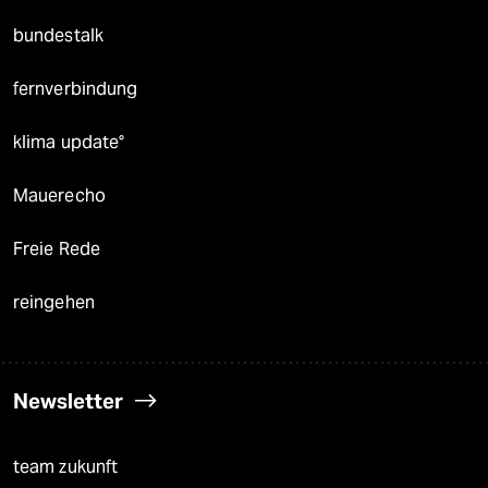
bundestalk
fernverbindung
klima update°
Mauerecho
Freie Rede
reingehen
Newsletter
team zukunft