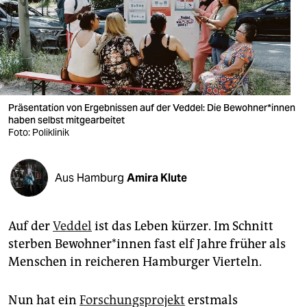
berlin
nord
wahrheit
verlag
Präsentation von Ergebnissen auf der Veddel: Die Bewohner*in­nen
verlag
haben selbst mitgearbeitet
Foto: Poliklinik
veranstaltungen
shop
Aus Hamburg
Amira Klute
fragen & hilfe
Auf der
Veddel
ist das Leben kürzer. Im Schnitt
unterstützen
sterben Be­woh­ne­r*in­nen fast elf Jahre früher als
abo
Menschen in reicheren Hamburger Vierteln.
genossenschaft
Nun hat ein
Forschungsprojekt
erstmals