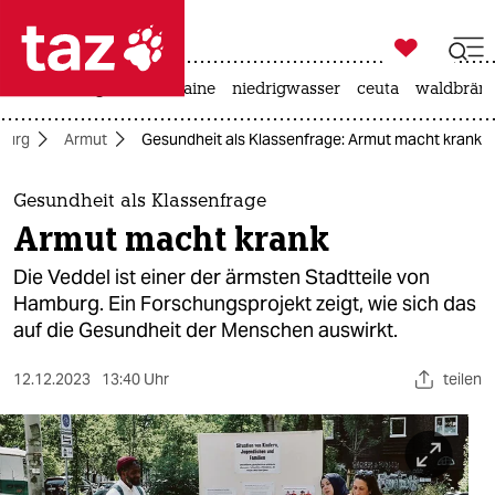

taz zahl ich
hitze
krieg in der ukraine
niedrigwasser
ceuta
waldbrän

taz zahl ich
burg
Armut
Gesundheit als Klassenfrage: Armut macht krank
taz zahl ich
themen
Gesundheit als Klassenfrage
Armut macht krank
politik
Die Veddel ist einer der ärmsten Stadtteile von
öko
Hamburg. Ein Forschungsprojekt zeigt, wie sich das
auf die Gesundheit der Menschen auswirkt.
gesellschaft
12.12.2023
13:40 Uhr
teilen
kultur
sport