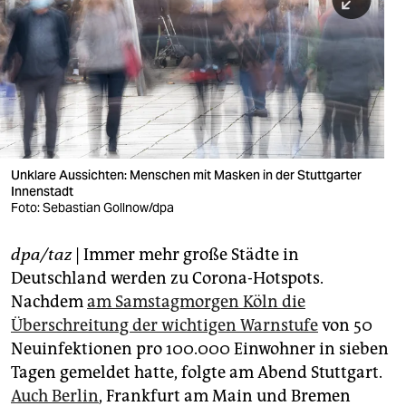
berlin
nord
wahrheit
verlag
verlag
Unklare Aussichten: Menschen mit Masken in der Stuttgarter
Innenstadt
veranstaltungen
Foto: Sebastian Gollnow/dpa
shop
dpa/taz
| Immer mehr große Städte in
fragen & hilfe
Deutschland werden zu Corona-Hotspots.
unterstützen
Nachdem
am Samstagmorgen Köln die
Überschreitung der wichtigen Warnstufe
von 50
abo
Neuinfektionen pro 100.000 Einwohner in sieben
Tagen gemeldet hatte, folgte am Abend Stuttgart.
genossenschaft
Auch Berlin
, Frankfurt am Main und Bremen