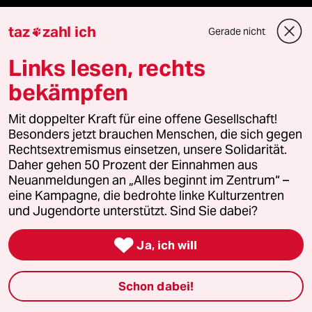
bundestalk
taz
zahl ich
Gerade nicht

fernverbindung
Links lesen, rechts
klima update°
bekämpfen
Mauerecho
Mit doppelter Kraft für eine offene Gesellschaft!
Besonders jetzt brauchen Menschen, die sich gegen
Freie Rede
Rechtsextremismus einsetzen, unsere Solidarität.
Daher gehen 50 Prozent der Einnahmen aus
Neuanmeldungen an „Alles beginnt im Zentrum“ –
reingehen
eine Kampagne, die bedrohte linke Kulturzentren
und Jugendorte unterstützt. Sind Sie dabei?

Newsletter
Ja, ich will
Schon dabei!
team zukunft