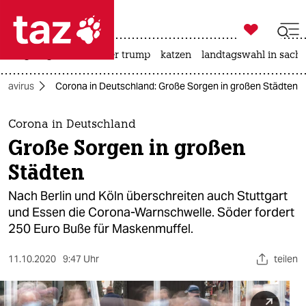

taz zahl ich
bergsteigen
usa unter trump
katzen
landtagswahl in sachs

taz zahl ich
onavirus
Corona in Deutschland: Große Sorgen in großen Städten
taz zahl ich
themen
Corona in Deutschland
Große Sorgen in großen
politik
Städten
öko
Nach Berlin und Köln überschreiten auch Stuttgart
und Essen die Corona-Warnschwelle. Söder fordert
gesellschaft
250 Euro Buße für Maskenmuffel.
kultur
11.10.2020
9:47 Uhr
teilen
sport