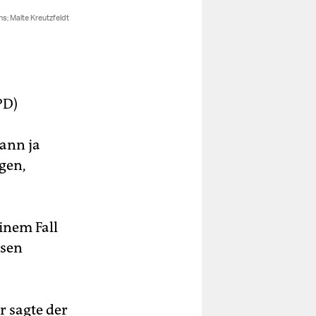
PD)
kann ja
gen,
inem Fall
ssen
 sagte der