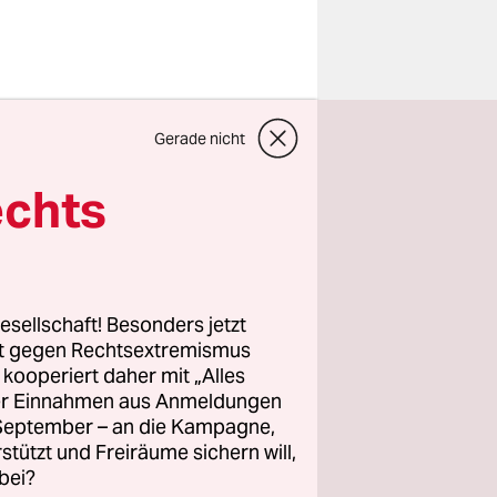
 Forderung
Gerade nicht
tellung des
echts
er Bitte
er nur die
ie
ten
esellschaft! Besonders jetzt
rt gegen Rechtsextremismus
z kooperiert daher mit „Alles
ller Einnahmen aus Anmeldungen
frieden.
. September – an die Kampagne,
ll mit
rstützt und Freiräume sichern will,
m 1.
bei?