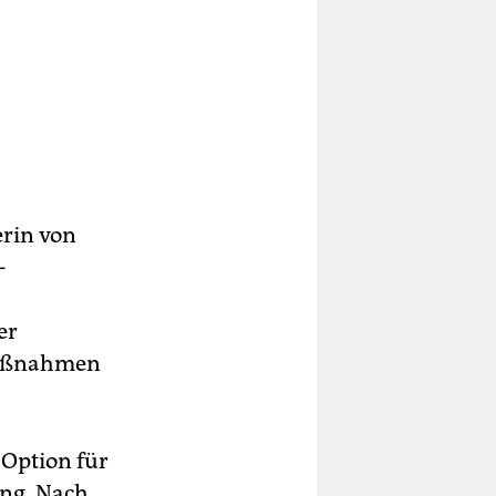
rin von
-
er
 Maßnahmen
Option für
ung. Nach