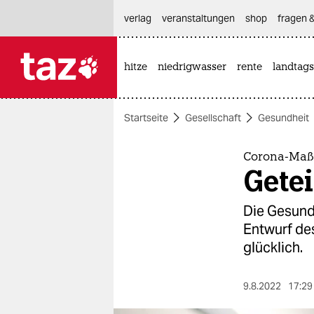
hautnavigation anspringen
hauptinhalt anspringen
footer anspringen
verlag
veranstaltungen
shop
fragen &
hitze
niedrigwasser
rente
landtags

taz zahl ich
taz zahl ich
Startseite
Gesellschaft
Gesundheit
themen
politik
Corona-Maß
Getei
öko
Die Gesundh
gesellschaft
Entwurf des
glücklich.
kultur
sport
9.8.2022
17:29