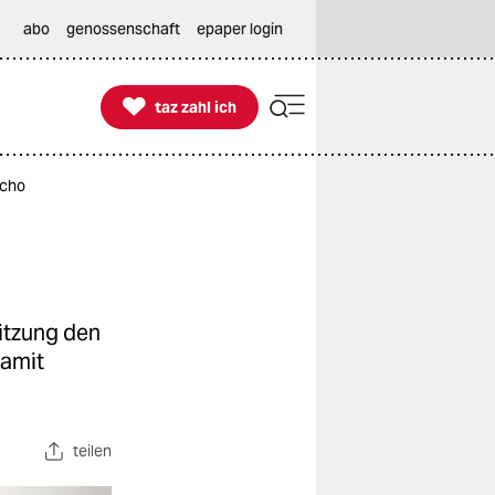
abo
genossenschaft
epaper login

taz zahl ich
taz zahl ich
echo
itzung den
damit
teilen