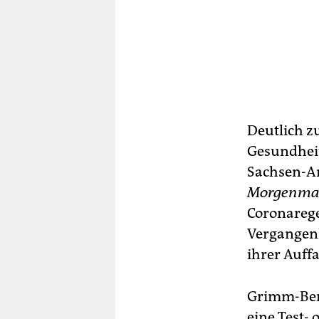
Deutlich z
Gesundheit
Sachsen-An
Morgenma
Coronarege
Vergangenh
ihrer Auff
Grimm-Benn
eine Test-