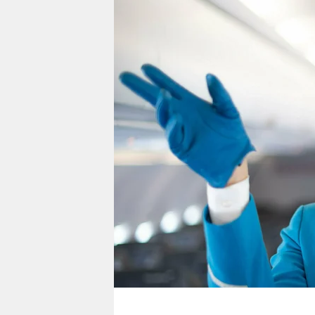
berlin
nord
wahrheit
verlag
verlag
veranstaltungen
shop
fragen & hilfe
unterstützen
abo
genossenschaft