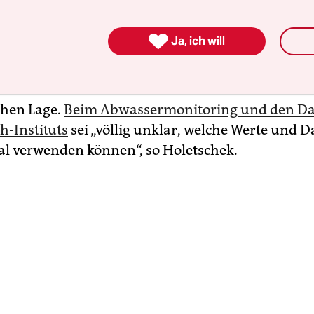
ten soll. Besonders deutliche Kritik kam im Vorf
sundheitsminister Klaus Holetschek (CSU), sagte,

Ja, ich will
eutliche Lücken“ aufweise und dringend nachgeb
se. Unklar seien ihm die Kriterien nach denen d
Maßnahmen beschließen können sowie die Erfas
hen Lage.
Beim Abwassermonitoring und den Da
h-Instituts
sei „völlig unklar, welche Werte und D
l verwenden können“, so Holetschek.