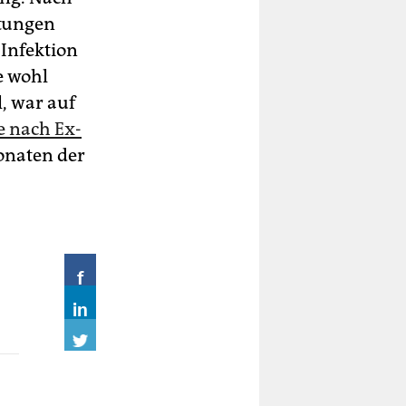
ltungen
 Infektion
e wohl
, war auf
e nach Ex­
onaten der