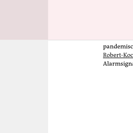
Oktober gel
Bayern. Ge
Entwurf „d
werden müs
wirksame 
pandemisc
Robert-Koc
Alarmsigna