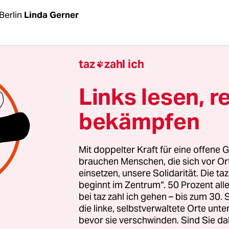
Berlin
Linda Gerner
heidungsfreiheiten für die Länder – das war die
taz
zahl ich

esundheitsminister Karl Lauterbach (SPD) und
tizminister Marco Buschmann (FDP)
vor der Vors
Links lesen, r
ür das überarbeitete Infektionsschutzgesetz.
Dies
bekämpfen
inister nachgekommen. Bundesweit soll ab Oktob
npflicht in Flugzeugen und im Fernverkehr sow
ten in Gesundheitseinrichtungen gelten. Die meis
Mit doppelter Kraft für eine offene G
vorschläge liegen im Ermessen der Länder.
brauchen Menschen, die sich vor O
einsetzen, unsere Solidarität. Die ta
beginnt im Zentrum“. 50 Prozent a
ind nicht alle Gesundheitsminister der Länder zu
bei taz zahl ich gehen – bis zum 30
 berieten sie sich in einer Sondersitzung virtue
die linke, selbstverwaltete Orte unte
 über das neue Infektionsschutzgesetz, das ab de
bevor sie verschwinden. Sind Sie da