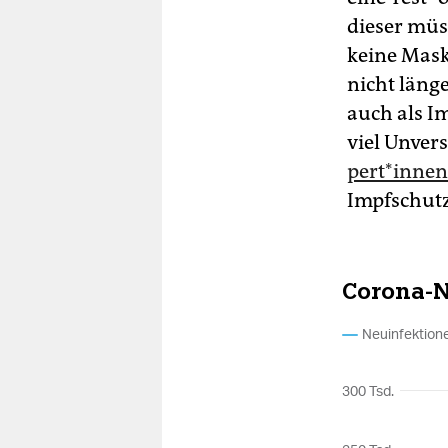
dieser müs
keine Mask
nicht länge
auch als I
viel Unver
per­t*in­nen
Impfschutz