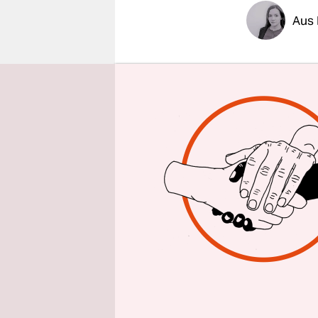
epaper login
Aus 
Mehr Entsc
an Bundesg
Bundesjus
Entwurfs f
sind die M
FFP2-Maske
Testpflich
Maßnahmen
Trotzdem s
Am Mittwoch
Lauterbach