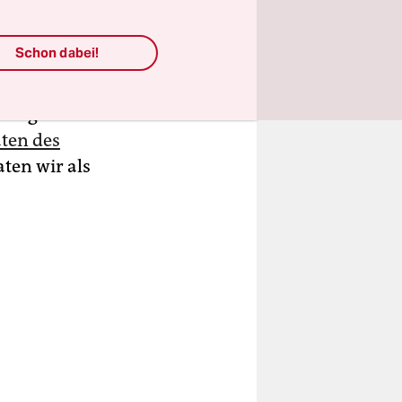
eld aus
 dass der
Schon dabei!
essert
ie Länder
sung der
ten des
aten wir als