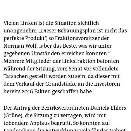
Aquarium und Wohnraum:
Das Aquarium „Coral
World“ soll bis zu 500.000 Besucher*innen pro Jahr
anziehen. Darüber hinaus, befürchten die
Vielen Linken ist die Situation sichtlich
Kritiker*innen, wird vor allem hochpreisiger
unangenehm. „Dieser Bebauungsplan ist nicht das
Wohnraum durch private Investoren entstehen.
perfekte Produkt“, so Fraktionsvorsitzender
Lediglich 80 preisgebundene Wohneinheiten werden
sicher durch die landeseigene
Norman Wolf, „aber das Beste, was wir unter
Wohnungsbaugesellschaft Howoge entstehen.
(jw)
gegebenen Umständen erreichen konnten.“
Mehrere ­Mitglieder der Linksfraktion betonten
während der Sitzung, vom Senat vor vollendete
Tatsachen gestellt worden zu sein, da dieser mit
dem Verkauf der Grundstücke an die Investoren
bereits 2016 Fakten geschaffen habe.
Der Antrag der Bezirksverordneten Daniela Ehlers
(Grüne), die Sitzung zu vertagen, wird mit
tobendem Applaus begrüßt. So könnten auf
Landesebene die Entwicklungsziele für das Gebiet