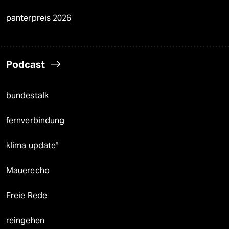
panterpreis 2026
Podcast
bundestalk
fernverbindung
klima update°
Mauerecho
Freie Rede
reingehen