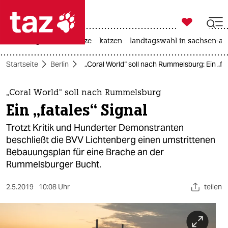

taz zahl ich
iran-krieg
ceuta
hitze
katzen
landtagswahl in sachsen-an

taz zahl ich
Startseite
Berlin
„Coral World“ soll nach Rummelsburg: Ein „fat
taz zahl ich
themen
„Coral World“ soll nach Rummelsburg
Ein „fatales“ Signal
politik
Trotzt Kritik und Hunderter Demonstranten
öko
beschließt die BVV Lichtenberg einen umstrittenen
Bebauungsplan für eine Brache an der
gesellschaft
Rummelsburger Bucht.
kultur
2.5.2019
10:08 Uhr
teilen
sport