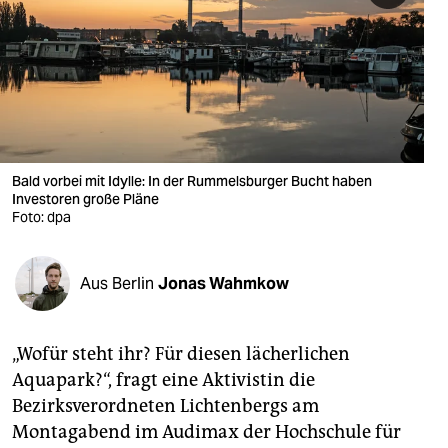
berlin
nord
wahrheit
verlag
verlag
Bald vorbei mit Idylle: In der Rummelsburger Bucht haben
Investoren große Pläne
veranstaltungen
Foto: dpa
shop
Aus Berlin
Jonas Wahmkow
fragen & hilfe
unterstützen
„Wofür steht ihr? Für diesen lächerlichen
abo
Aquapark?“, fragt eine Aktivistin die
Bezirksverordneten Lichtenbergs am
genossenschaft
Montagabend im Audimax der Hochschule für