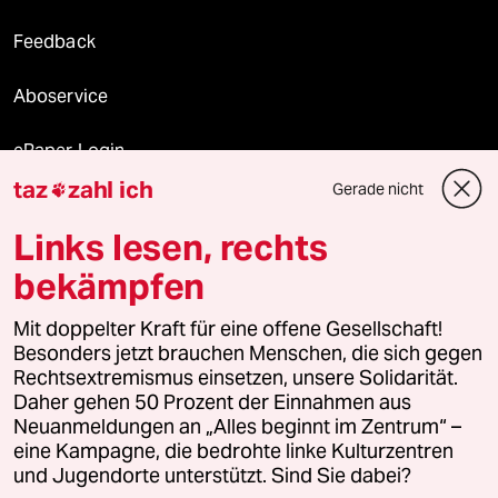
Feedback
Aboservice
ePaper Login
taz
zahl ich
Gerade nicht

Downloads für Abonnierende
Links lesen, rechts
bekämpfen
© 2026 taz Verlags und Vertriebs GmbH
Mit doppelter Kraft für eine offene Gesellschaft!
Alle Rechte vorbehalten. Bei rechtlichen Fragen oder für Genehmigungen
wenden Sie sich bitte an
lizenzen@taz.de
Besonders jetzt brauchen Menschen, die sich gegen
Rechtsextremismus einsetzen, unsere Solidarität.
Daher gehen 50 Prozent der Einnahmen aus
Feedback
Redaktionsstatut
Kommune-Richtlinien
KI-
Neuanmeldungen an „Alles beginnt im Zentrum“ –
eine Kampagne, die bedrohte linke Kulturzentren
Leitlinie
Informant
Datenschutz
Impressum
AGB
und Jugendorte unterstützt. Sind Sie dabei?