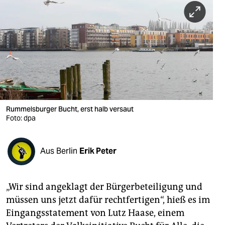
berlin
nord
wahrheit
verlag
verlag
veranstaltungen
Rummelsburger Bucht, erst halb versaut
Foto: dpa
shop
fragen & hilfe
Aus Berlin
Erik Peter
unterstützen
„Wir sind angeklagt der Bürgerbeteiligung und
abo
müssen uns jetzt dafür rechtfertigen“, hieß es im
genossenschaft
Eingangsstatement von Lutz Haase, einem