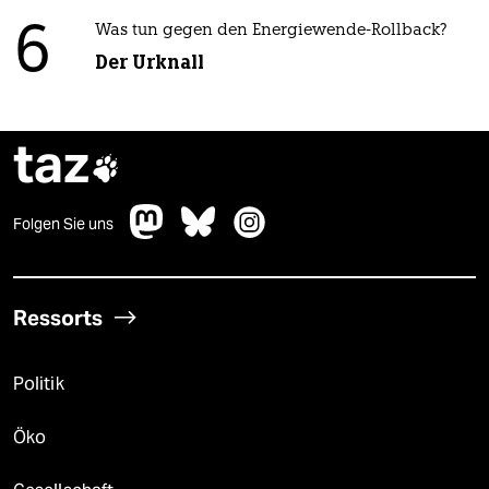
6
Was tun gegen den Energiewende-Rollback?
Der Urknall
taz

Folgen Sie uns
Ressorts
Politik
Öko