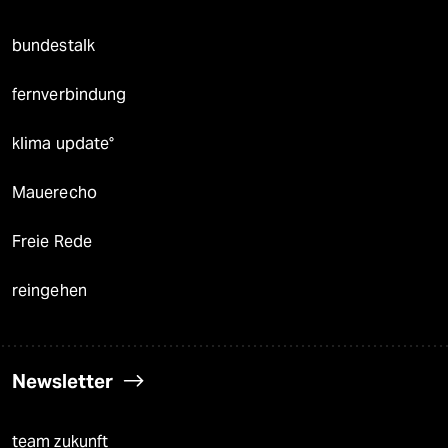
bundestalk
fernverbindung
klima update°
Mauerecho
Freie Rede
reingehen
Newsletter
team zukunft