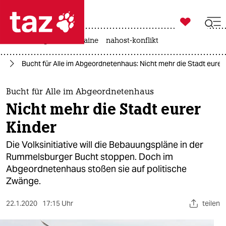

taz zahl ich
hitze
krieg in der ukraine
nahost-konflikt

taz zahl ich
in
Bucht für Alle im Abgeordnetenhaus: Nicht mehr die Stadt eurer
taz zahl ich
themen
Bucht für Alle im Abgeordnetenhaus
Nicht mehr die Stadt eurer
politik
Kinder
öko
Die Volksinitiative will die Bebauungspläne in der
Rummelsburger Bucht stoppen. Doch im
gesellschaft
Abgeordnetenhaus stoßen sie auf politische
Zwänge.
kultur
sport
22.1.2020
17:15 Uhr
teilen