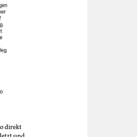
ngen
ner
f
ig
t
ie
Weg
no
o direkt
letzt und