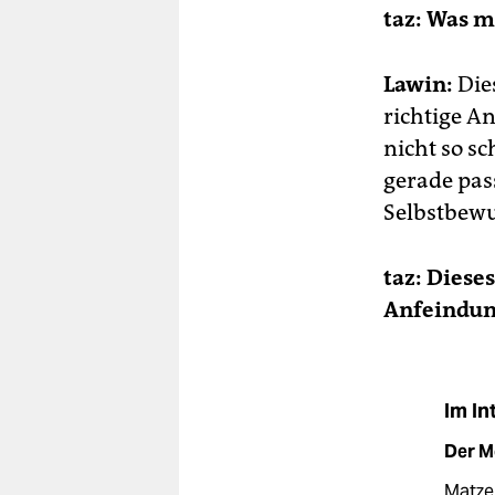
taz: Was m
Lawin:
Dies
richtige A
nicht so sc
gerade pass
Selbstbewu
taz: Diese
Anfeindun
Im In
Der M
Matze