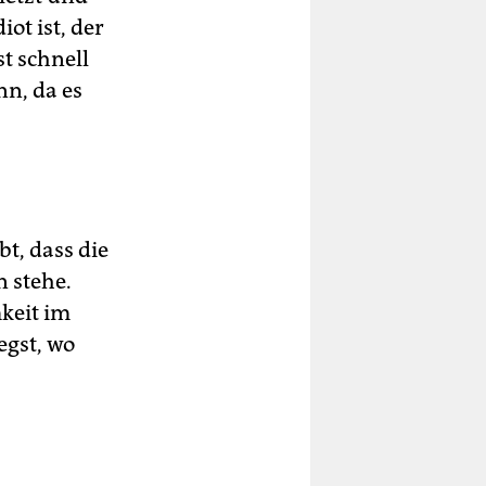
ot ist, der
t schnell
nn, da es
t, dass die
n stehe.
keit im
egst, wo