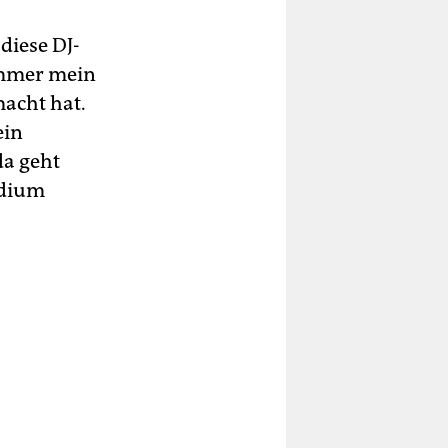
diese DJ-
immer mein
acht hat.
ein
da geht
udium