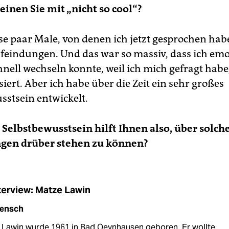
einen Sie mit „nicht so cool“?
e paar Male, von denen ich jetzt gesprochen hab
nfeindungen. Und das war so massiv, dass ich emo
hnell wechseln konnte, weil ich mich gefragt habe
iert. Aber ich habe über die Zeit ein sehr großes
sstsein entwickelt.
s Selbstbewusstsein hilft Ihnen also, über solch
gen drüber stehen zu können?
terview: Matze Lawin
ensch
 Lawin wurde 1961 in Bad Oeynhausen geboren. Er wollte