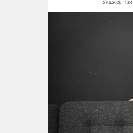
berlin
29.6.2025
13:4
nord
wahrheit
verlag
verlag
veranstaltungen
shop
fragen & hilfe
unterstützen
abo
genossenschaft