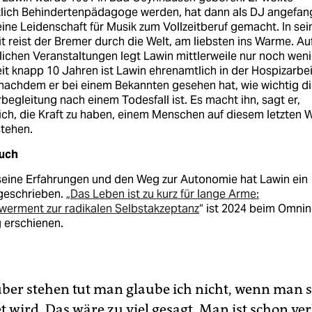
tlich Behindertenpädagoge werden, hat dann als DJ angefa
ine Leidenschaft für Musik zum Vollzeitberuf gemacht. In sei
it reist der Bremer durch die Welt, am liebsten ins Warme. Au
lichen Veranstaltungen legt Lawin mittlerweile nur noch wen
eit knapp 10 Jahren ist Lawin ehrenamtlich in der Hospizarbei
 nachdem er bei einem Bekannten gesehen hat, wie wichtig d
begleitung nach einem Todesfall ist. Es macht ihn, sagt er,
ich, die Kraft zu haben, einem Menschen auf diesem letzten 
stehen.
uch
seine Erfahrungen und den Weg zur Autonomie hat Lawin ein
geschrieben. „
Das Leben ist zu kurz für lange Arme:
erment zur radikalen Selbstakzeptanz
“ ist 2024 beim Omni
 erschienen.
ber stehen tut man glaube ich nicht, wenn man s
 wird. Das wäre zu viel gesagt. Man ist schon ver