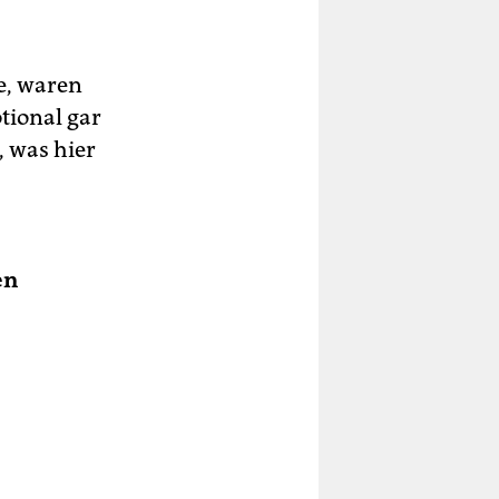
e, waren
tional gar
, was hier
en