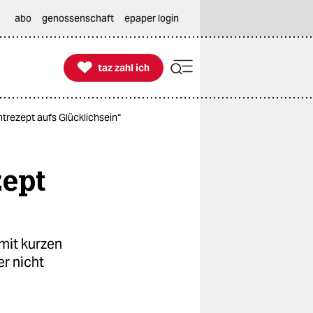
abo
genossenschaft
epaper login

taz zahl ich
taz zahl ich
ntrezept aufs Glücklichsein“
zept
 mit kurzen
er nicht