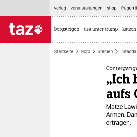
hautnavigation anspringen
hauptinhalt anspringen
footer anspringen
verlag
veranstaltungen
shop
fragen &
bergsteigen
usa unter trump
katzen

taz zahl ich
taz zahl ich
Startseite
Nord
Bremen
Stadtl
themen
politik
Contergange
„Ich 
öko
aufs 
gesellschaft
Matze Lawin
kultur
Armen. Dami
ertragen.
sport