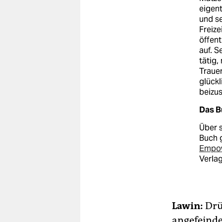
eigen
und se
Freize
öffent
auf. S
tätig,
Trauer
glückl
beizu
Das B
Über 
Buch 
Empow
Verlag
Lawin:
Drü
angefeindet