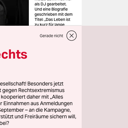
als DJ gearbeitet.
Und eine Biografie
geschrieben mit dem
Titel: „Das Leben ist
zu kurz für lange
Arme“
Foto: Hannes von der
Gerade nicht
Fecht
echts
Person DJ
esellschaft! Besonders jetzt
rt gegen Rechtsextremismus
z kooperiert daher mit „Alles
verbinden
ller Einnahmen aus Anmeldungen
, nicht
. September – an die Kampagne,
rstützt und Freiräume sichern will,
inem Leben
bei?
fanden,