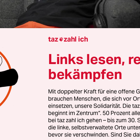
taz
zahl ich

Links lesen, r
n
Louisa Eck
bekämpfen
awin, ist es schwierig, als
contergangeschädigte
Mit doppelter Kraft für eine offene G
brauchen Menschen, die sich vor O
einsetzen, unsere Solidarität. Die ta
in:
Es ist wie immer in meinem Leben: Die Leute 
beginnt im Zentrum“. 50 Prozent a
J, der für die Kultur- und Alternativszene auflegt
bei taz zahl ich gehen – bis zum 30
die linke, selbstverwaltete Orte unte
it kurzen Armen. Das bedeutet, dass ich in me
bevor sie verschwinden. Sind Sie da
enschen zu tun hatte, die das gar nicht so cool 