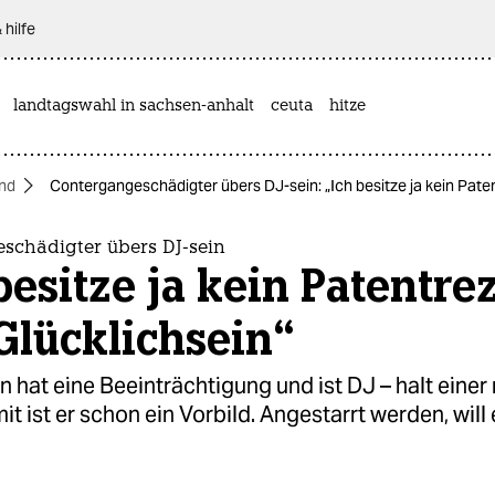
 hilfe
landtagswahl in sachsen-anhalt
ceuta
hitze
and
Contergangeschädigter übers DJ-sein: „Ich besitze ja kein Pate
schädigter übers DJ-sein
besitze ja kein Patentre
Glücklichsein“
 hat eine Beeinträchtigung und ist DJ – halt einer
t ist er schon ein Vorbild. Angestarrt werden, will 