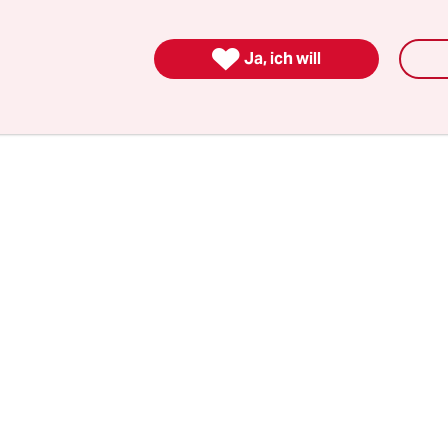
 bin. Weil sie das mit mir nicht in Verbindung br

Ja, ich will