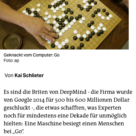
berlin
nord
wahrheit
verlag
verlag
Geknackt vom Computer: Go
Foto: ap
veranstaltungen
Von
Kai Schlieter
shop
fragen & hilfe
Es sind die Briten von DeepMind - die Firma wurde
von Google 2014 für 500 bis 600 Millionen Dollar
unterstützen
geschluckt -, die etwas schafften, was Experten
abo
noch für mindestens eine Dekade für unmöglich
hielten: Eine Maschine besiegt einen Menschen
genossenschaft
bei „Go“.