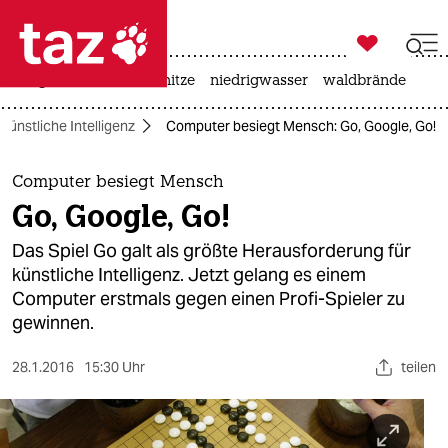

taz zahl ich
krieg in der ukraine
hitze
niedrigwasser
waldbrände

taz zahl ich
Künstliche Intelligenz
Computer besiegt Mensch: Go, Google, Go!
taz zahl ich
themen
Computer besiegt Mensch
Go, Google, Go!
politik
Das Spiel Go galt als größte Herausforderung für
öko
künstliche Intelligenz. Jetzt gelang es einem
Computer erstmals gegen einen Profi-Spieler zu
gesellschaft
gewinnen.
kultur
28.1.2016
15:30 Uhr
teilen
sport