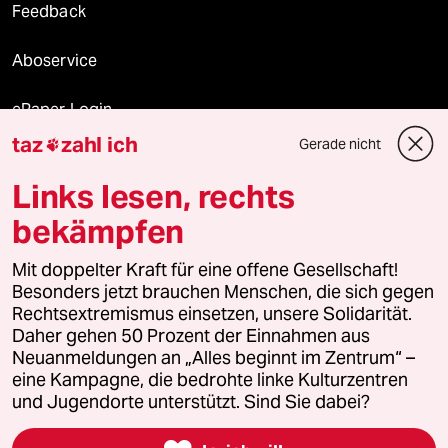
Feedback
Aboservice
ePaper Login
taz
zahl ich
Gerade nicht

Downloads für Abonnierende
Links lesen, rechts
bekämpfen
© 2026 taz Verlags und Vertriebs GmbH
Mit doppelter Kraft für eine offene Gesellschaft!
Alle Rechte vorbehalten. Bei rechtlichen Fragen oder für Genehmigungen
wenden Sie sich bitte an
lizenzen@taz.de
Besonders jetzt brauchen Menschen, die sich gegen
Rechtsextremismus einsetzen, unsere Solidarität.
Daher gehen 50 Prozent der Einnahmen aus
Feedback
Redaktionsstatut
Kommune-Richtlinien
KI-
Neuanmeldungen an „Alles beginnt im Zentrum“ –
eine Kampagne, die bedrohte linke Kulturzentren
Leitlinie
Informant
Datenschutz
Impressum
AGB
und Jugendorte unterstützt. Sind Sie dabei?
Seitenwende
Einwilligungen widerrufen (Ads)