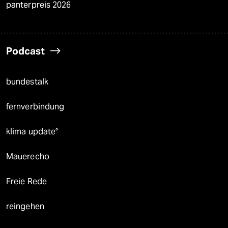
panterpreis 2026
Podcast
bundestalk
fernverbindung
klima update°
Mauerecho
Freie Rede
reingehen