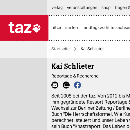
hautnavigation anspringen
hauptinhalt anspringen
footer anspringen
verlag
veranstaltungen
shop
fragen &
hitze
surfen
landtagswahl in sachse

taz zahl ich
taz zahl ich
Startseite
Kai Schlieter
themen
Kai Schlieter
politik
Reportage & Recherche
öko
gesellschaft
Seit 2008 bei der taz. Von 2012 bis M
ihm gegründete Ressort Reportage 
kultur
Wechsel zur Berliner Zeitung / Berlin
Buch "Die Herrschaftsformel. Wie Kün
sport
berechnet, steuert und unser Leben 
sein Buch "Knastreport. Das Leben 