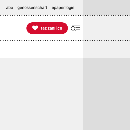
abo
genossenschaft
epaper login

taz zahl ich
taz zahl ich