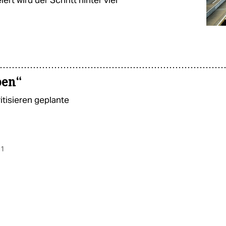
rt wird der Schritt hinter viel
ben“
isieren geplante
 1