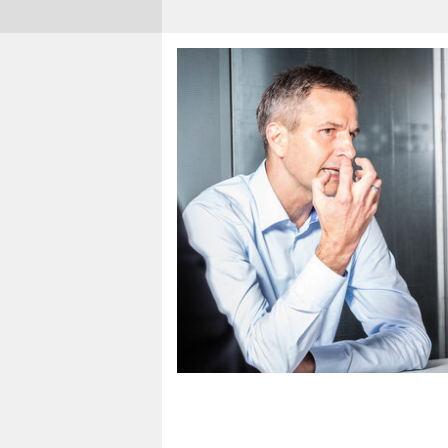
berlin
nord
wahrheit
verlag
verlag
veranstaltungen
shop
fragen & hilfe
unterstützen
abo
genossenschaft