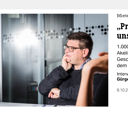
Miete
„Pr
un
1.00
Akel
Gesc
dem 
Inter
Gürg
8.10.