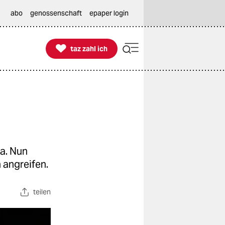
abo
genossenschaft
epaper login

taz zahl ich
taz zahl ich
ca. Nun
 angreifen.
teilen