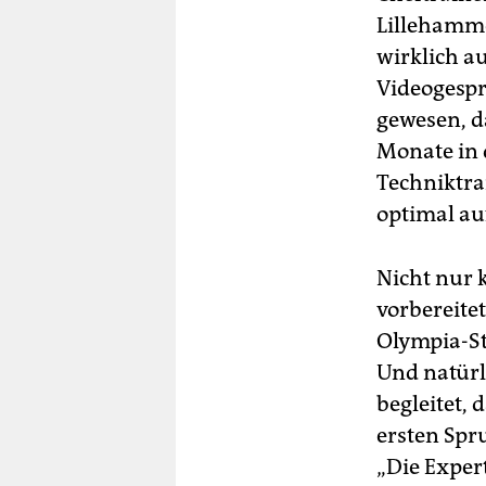
Lillehamme
wirklich a
Videogesprä
gewesen, da
Monate in 
Techniktrai
optimal auf
Nicht nur 
vorbereite
Olympia-St
Und natürl
begleitet,
ersten Spr
„Die Exper