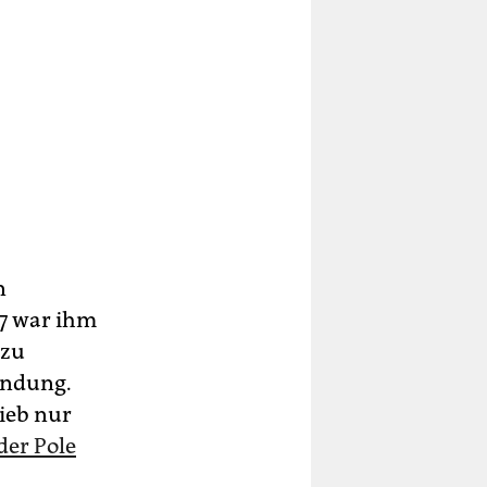
n
17 war ihm
 zu
Bindung.
ieb nur
der Pole