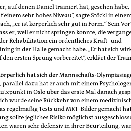
r, auf denen Daniel trainiert hat, gesehen habe, 
uf einem sehr hohes Niveau“, sagte Stöckl in eine
ch, „er ist körperlich sehr gut in Form.“ Sein Vort
ss er, weil er nicht springen konnte, die vergang
der Rehabilitation ein ordentliches Kraft- und
ning in der Halle gemacht habe. „Er hat sich wir
 den ersten Sprung vorbereitet“, erklärt der Train
körperlich hat sich der Mannschafts-Olympiasieg
t, parallel dazu hat er auch mit einem Psycholog
ützpunkt in Oslo über das erste Mal danach ges
ich wurde seine Rückkehr von einem medizinis
 das regelmäßig Tests und MRT-Bilder gemacht ha
ung sollte jegliches Risiko möglichst ausgeschlos
ten waren sehr defensiv in ihrer Beurteilung, wa