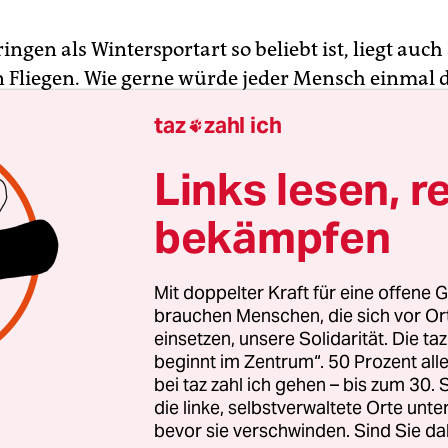
ingen als Wintersportart so beliebt ist, liegt auch
n Fliegen. Wie gerne würde jeder Mensch einmal 
en? Daniel-André Tande ist einer, der dies besond
taz
zahl ich

 wurde der Norweger auf der riesigen Heini-Klop
 Oberstdorf Skiflug-Weltmeister. Auch am 25. Mär
Links lesen, r
lte der 27-Jährige bei einem Probesprung auf der
bekämpfen
anze in Planica wieder elegant zu Tal schweben. 
sprung verlor er die Kontrolle über seine Ski, k
i 78 Metern auf den Vorbau und rutschte stattdes
Mit doppelter Kraft für eine offene G
 den Hang hinunter.
brauchen Menschen, die sich vor O
einsetzen, unsere Solidarität. Die ta
beginnt im Zentrum“. 50 Prozent a
h einen Schlüsselbeinbruch zu, die Lunge musste 
bei taz zahl ich gehen – bis zum 30
l die Ärzte auch vier Hirnblutungen festgestellt 
die linke, selbstverwaltete Orte unte
ehrere Tage in ein künstliches Koma versetzt. „
bevor sie verschwinden. Sind Sie da