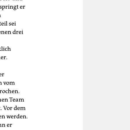
springt er
m
eil sei
enen drei
klich
er.
er
en vom
prochen.
chen Team
t. Vor dem
sen werden.
nn er