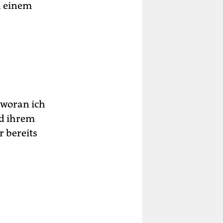
h einem
 woran ich
nd ihrem
r bereits