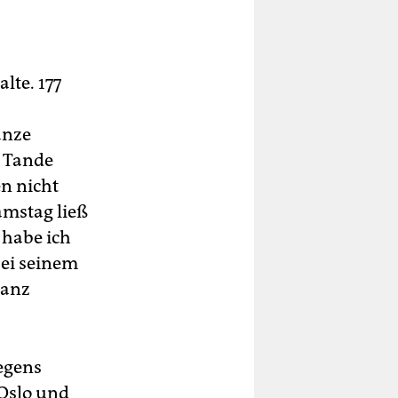
lte. 177
anze
h Tande
n nicht
mstag ließ
 habe ich
Bei seinem
ganz
egens
 Oslo und