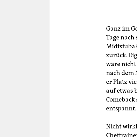
Ganz im Geg
Tage nach 
Midtstubak
zurück. Ei
wäre nicht
nach dem 
er Platz vi
auf etwas b
Comeback s
entspannt.
Nicht wirk
Cheftraine