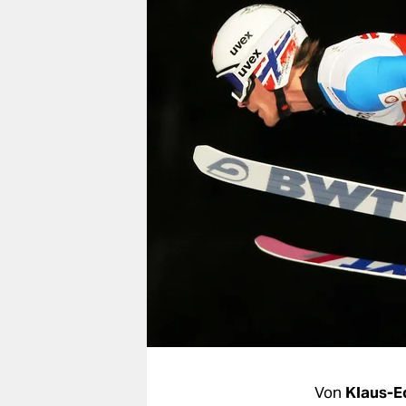
berlin
nord
wahrheit
verlag
verlag
veranstaltungen
shop
fragen & hilfe
unterstützen
abo
genossenschaft
Von
Klaus-E