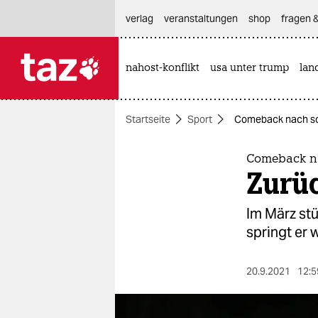
hautnavigation anspringen
hauptinhalt anspringen
footer anspringen
verlag
veranstaltungen
shop
fragen &
nahost-konflikt
usa unter trump
lan

taz zahl ich
taz zahl ich
Startseite
Sport
Comeback nach sch
themen
politik
Comeback na
Zurüc
öko
Im März stü
gesellschaft
springt er 
kultur
20.9.2021
12:5
sport