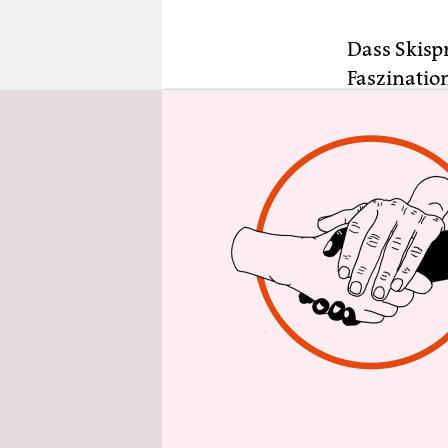
epaper login
Dass Skispr
Faszinatio
Lüfte gleit
kann. 2018
Schanze in
Jahres wol
Skiflugsch
nach dem Ab
bereits be
regungslos
Er zog sic
werden. Wei
wurde er m