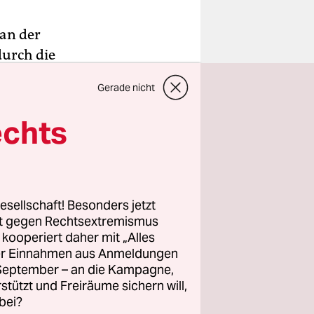
 an der
durch die
ers gut
Gerade nicht
fer-
z dieses
echts
Doch kurz
nallte
sen
esellschaft! Besonders jetzt
rt gegen Rechtsextremismus
z kooperiert daher mit „Alles
ller Einnahmen aus Anmeldungen
punktiert
. September – an die Kampagne,
hatten,
rstützt und Freiräume sichern will,
Meine
bei?