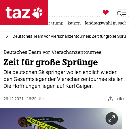

taz zahl ich
bergsteigen
usa unter trump
katzen
landtagswahl in sachs

taz zahl ich
rt
Deutsches Team vor Vierschanzentournee: Zeit für große Sprün
taz zahl ich
themen
Deutsches Team vor Vierschanzentournee
Zeit für große Sprünge
politik
Die deutschen Skispringer wollen endlich wieder
öko
den Gesamtsieger der Vierschanzentournee stellen.
Die Hoffnungen liegen auf Karl Geiger.
gesellschaft
26.12.2021
16:39 Uhr
teilen
kultur
sport