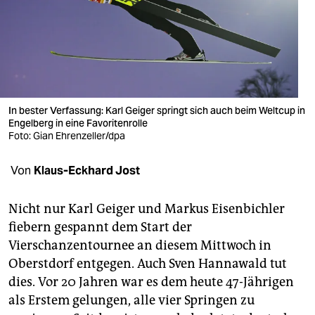
berlin
nord
wahrheit
verlag
In bester Verfassung: Karl Geiger springt sich auch beim Weltcup in
verlag
Engelberg in eine Favoritenrolle
Foto: Gian Ehrenzeller/dpa
veranstaltungen
Von
Klaus-Eckhard Jost
shop
fragen & hilfe
Nicht nur Karl Geiger und Markus Eisenbichler
fiebern gespannt dem Start der
unterstützen
Vierschanzentournee an diesem Mittwoch in
abo
Oberstdorf entgegen. Auch Sven Hannawald tut
dies. Vor 20 Jahren war es dem heute 47-Jährigen
genossenschaft
als Erstem gelungen, alle vier Springen zu