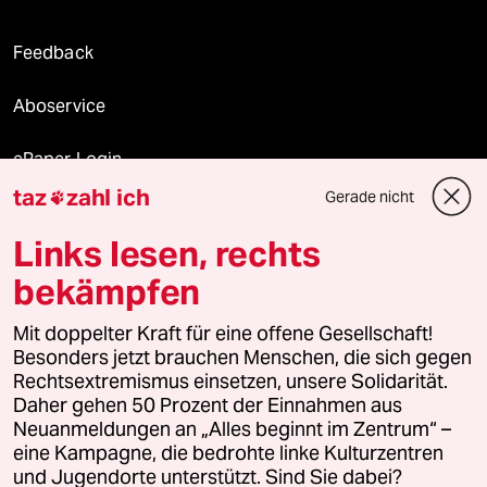
Feedback
Aboservice
ePaper Login
taz
zahl ich
Gerade nicht

Downloads für Abonnierende
Links lesen, rechts
bekämpfen
© 2026 taz Verlags und Vertriebs GmbH
Mit doppelter Kraft für eine offene Gesellschaft!
Alle Rechte vorbehalten. Bei rechtlichen Fragen oder für Genehmigungen
wenden Sie sich bitte an
lizenzen@taz.de
Besonders jetzt brauchen Menschen, die sich gegen
Rechtsextremismus einsetzen, unsere Solidarität.
Daher gehen 50 Prozent der Einnahmen aus
Feedback
Redaktionsstatut
Kommune-Richtlinien
KI-
Neuanmeldungen an „Alles beginnt im Zentrum“ –
eine Kampagne, die bedrohte linke Kulturzentren
Leitlinie
Informant
Datenschutz
Impressum
AGB
und Jugendorte unterstützt. Sind Sie dabei?