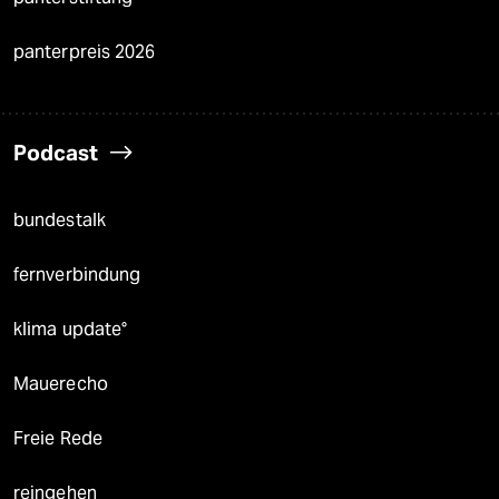
panterpreis 2026
Podcast
bundestalk
fernverbindung
klima update°
Mauerecho
Freie Rede
reingehen