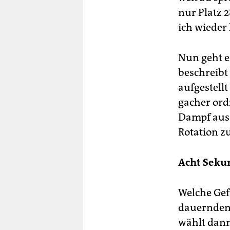
nur Platz 
ich wieder 
Nun geht es
beschreibt 
aufgestell
gacher ord
Dampf aus
Rotation 
Acht Seku
Welche Gef
dauernden 
wählt dann