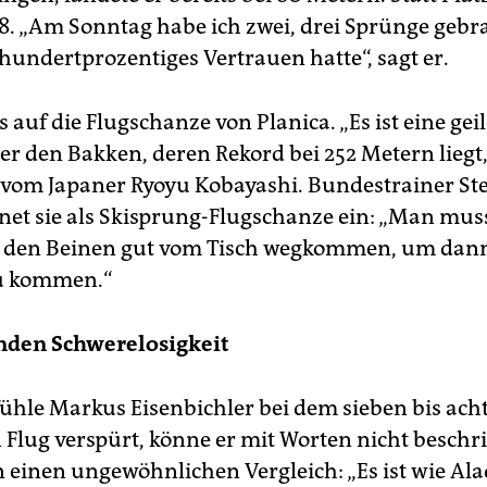
28. „Am Sonntag habe ich zwei, drei Sprünge gebra
hundertprozentiges Vertrauen hatte“, sagt er.
 auf die Flugschanze von Planica. „Es ist eine gei
er den Bakken, deren Rekord bei 252 Metern liegt
t vom Japaner Ryoyu Kobayashi. Bundestrainer St
net sie als Skisprung-Flugschanze ein: „Man mus
 den Beinen gut vom Tisch wegkommen, um dann 
zu kommen.“
nden Schwerelosigkeit
ühle Markus Eisenbichler bei dem sieben bis ac
Flug verspürt, könne er mit Worten nicht beschr
 einen ungewöhnlichen Vergleich: „Es ist wie Ala