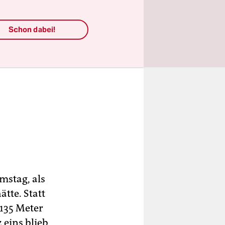
 mehreren
rt, als er
Schon dabei!
r Heimat
beim
h einmal
mstag, als
tte. Statt
 135 Meter
z eins blieb