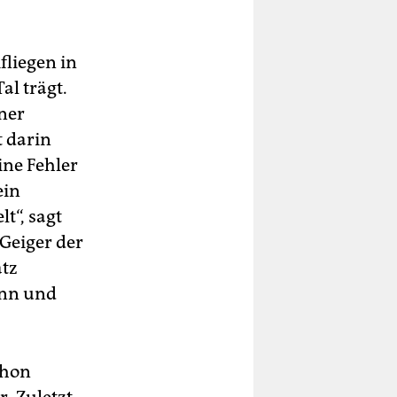
fliegen in
al trägt.
ner
t darin
ine Fehler
ein
t“, sagt
Geiger der
atz
ann und
chon