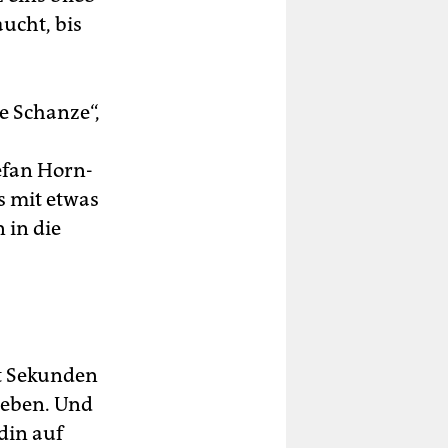
ucht, bis
le Schanze“,
,
efan Horn­
s mit etwas
in die
ht Sekunden
ieben. Und
din auf