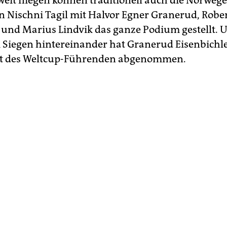
eit fliegen können traditionell auch die Norweger
in Nischni Tagil mit Halvor Egner Granerud, Robe
und Marius Lindvik das ganze Podium gestellt. 
i Siegen hintereinander hat Granerud Eisenbichl
kot des Weltcup-Führenden abgenommen.