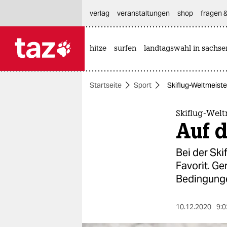
hautnavigation anspringen
hauptinhalt anspringen
footer anspringen
verlag
veranstaltungen
shop
fragen &
hitze
surfen
landtagswahl in sachse

taz zahl ich
taz zahl ich
Startseite
Sport
Skiflug-Weltmeiste
themen
politik
Skiflug-Welt
Auf 
öko
Bei der Ski
gesellschaft
Favorit. Ge
Bedingung
kultur
sport
10.12.2020
9:0