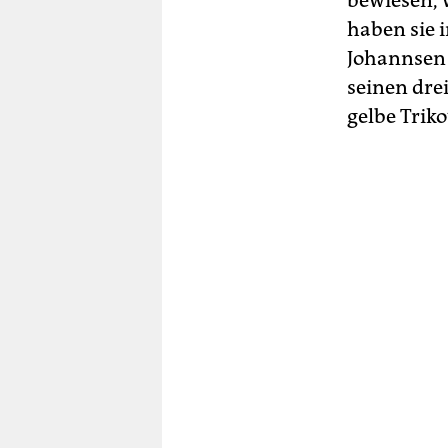
bewiesen, w
haben sie 
Johannsen 
seinen dre
gelbe Tri