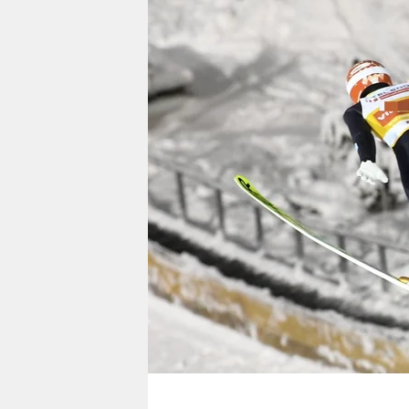
berlin
nord
wahrheit
verlag
verlag
veranstaltungen
shop
fragen & hilfe
unterstützen
abo
genossenschaft