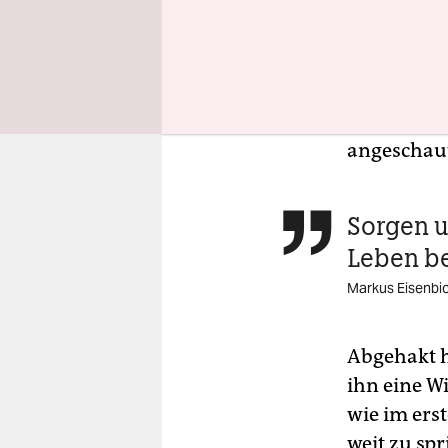
in Kranska
Zimmern au
sich zur V
meldet. „D
Fliegen er
angeschaut 
Sorgen u

Leben be
Markus Eisenbic
Abgehakt h
ihn eine Wi
wie im erst
weit zu spr