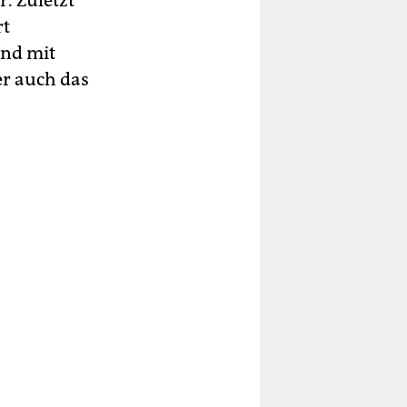
. Zuletzt
rt
Und mit
er auch das