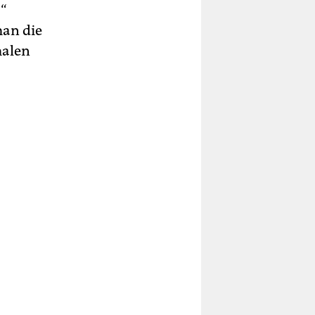
.“
man die
malen