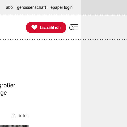
abo
genossenschaft
epaper login

taz zahl ich
taz zahl ich
n
großer
ige
teilen