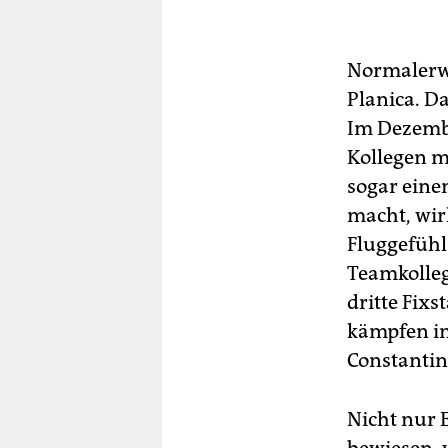
Normalerwe
Planica. Da
Im Dezembe
Kollegen m
sogar eine
macht, wirk
Fluggefühl.
Teamkolleg
dritte Fixs
kämpfen in
Constantin
Nicht nur 