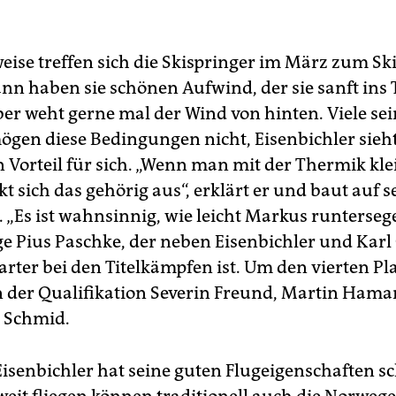
ise treffen sich die Skispringer im März zum Ski
nn haben sie schönen Aufwind, der sie sanft ins T
r weht gerne mal der Wind von hinten. Viele sei
ögen diese Bedingungen nicht, Eisenbichler sieh
n Vorteil für sich. „Wenn man mit der Thermik kle
t sich das gehörig aus“, erklärt er und baut auf s
 „Es ist wahnsinnig, wie leicht Markus runtersegel
e Pius Paschke, der neben Eisenbichler und Karl 
tarter bei den Titelkämpfen ist. Um den vierten Pl
 der Qualifikation Severin Freund, Martin Ham
 Schmid.
Eisenbichler hat seine guten Flugeigenschaften s