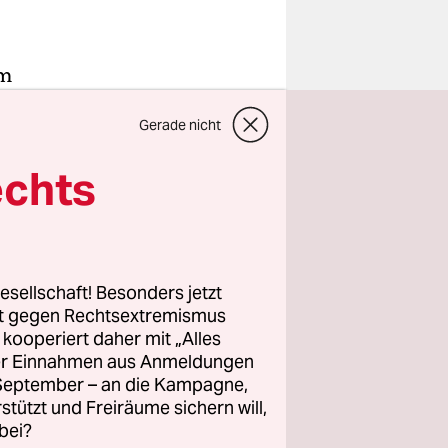
im
ze steht
Gerade nicht
r erste
 ist Markus
echts
en fünf
ter Beweis
nfinale
esellschaft! Besonders jetzt
chlers
rt gegen Rechtsextremismus
z kooperiert daher mit „Alles
ller Einnahmen aus Anmeldungen
. September – an die Kampagne,
ondere
rstützt und Freiräume sichern will,
el Alpinea
bei?