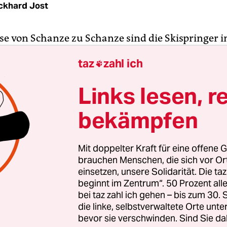
ckhard Jost
ise von Schanze zu Schanze sind die Skispringer 
en Planica angekommen. Auf der Letalnica-Schan
taz
zahl ich

 Wochenende
mit der Skiflug-Weltmeisterschaft
de
dieser Saison an. Der große Favorit auf den Titel
Links lesen, r
er. Denn zum einen hat der 29-jährige Bayer in d
ieser Saison mit zwei Siegen seine gute Form un
bekämpfen
um anderen gilt der dreifache Weltmeister als
eter Skiflieger. Beim letzten Auftritt beim Saiso
Mit doppelter Kraft für eine offene G
ß er das riesige Stadion als Sieger. Es war Eisenbi
brauchen Menschen, die sich vor O
cupsieg.
einsetzen, unsere Solidarität. Die ta
beginnt im Zentrum“. 50 Prozent a
bei taz zahl ich gehen – bis zum 30
ers außergewöhnliches Fluggefühl und seine bes
die linke, selbstverwaltete Orte unte
on scheint die Slowenen zu beeindrucken. Im Hot
bevor sie verschwinden. Sind Sie da