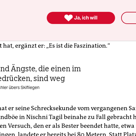
 Gora haben sie Bilder des fliegenden Bayern in
fgehängt. Vor einem hat sich der Springer platzie

Ja, ich will
ideokonferenz vor den Weltmeisterschaften in de
as Bild fängt das Außergewöhnliche ein, das wir 
leben möchten“, sagt er. Und nachdem er sich noc
hat, ergänzt er: „Es ist die Faszination.“
nd Ängste, die einen im
drücken, sind weg
hler übers Skifliegen
at er seine Schrecksekunde vom vergangenen Sa
ndböe in Nischni Tagil beinahe zu Fall gebracht hä
en Versuch, den er als Bester beendet hatte, etwa
ingen, landete er bereits bei 80 Metern. Statt Plat