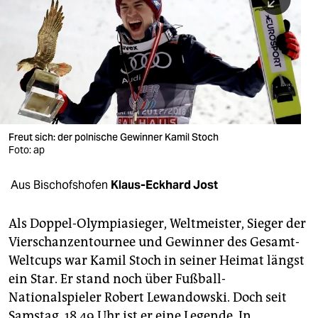
berlin
nord
wahrheit
verlag
verlag
Freut sich: der polnische Gewinner Kamil Stoch
Foto: ap
veranstaltungen
shop
Aus Bischofshofen
Klaus-Eckhard Jost
fragen & hilfe
Als Doppel-Olympiasieger, Weltmeister, Sieger der
unterstützen
Vierschanzentournee und Gewinner des Gesamt-
Weltcups war Kamil Stoch in seiner Heimat längst
abo
ein Star. Er stand noch über Fußball-
genossenschaft
Nationalspieler Robert Lewandowski. Doch seit
Samstag, 18.49 Uhr ist er eine Legende. In