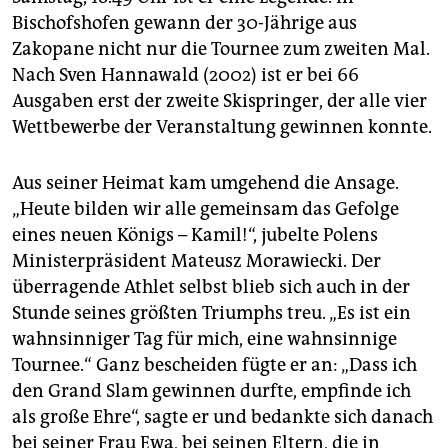
epaper login
Bischofshofen gewann der 30-Jährige aus
Zakopane nicht nur die Tournee zum zweiten Mal.
Nach Sven Hannawald (2002) ist er bei 66
Ausgaben erst der zweite Skispringer, der alle vier
Wettbewerbe der Veranstaltung gewinnen konnte.
Aus seiner Heimat kam umgehend die Ansage.
„Heute bilden wir alle gemeinsam das Gefolge
eines neuen Königs – Kamil!“, jubelte Polens
Ministerpräsident Mateusz Morawiecki. Der
überragende Athlet selbst blieb sich auch in der
Stunde seines größten Triumphs treu. „Es ist ein
wahnsinniger Tag für mich, eine wahnsinnige
Tournee.“ Ganz bescheiden fügte er an: „Dass ich
den Grand Slam gewinnen durfte, empfinde ich
als große Ehre“, sagte er und bedankte sich danach
bei seiner Frau Ewa, bei seinen Eltern, die in