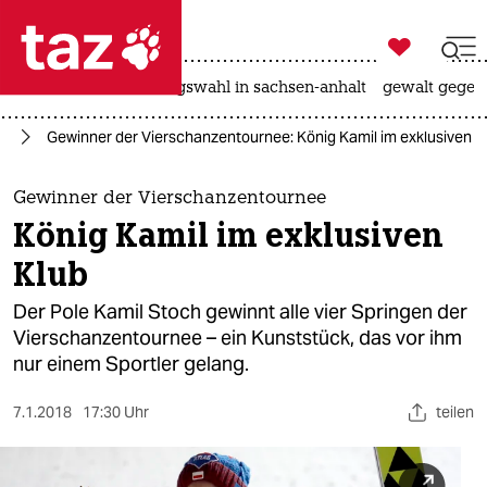

taz zahl ich
hitze
surfen
landtagswahl in sachsen-anhalt
gewalt gegen

taz zahl ich
rt
Gewinner der Vierschanzentournee: König Kamil im exklusiven K
taz zahl ich
themen
Gewinner der Vierschanzentournee
König Kamil im exklusiven
politik
Klub
öko
Der Pole Kamil Stoch gewinnt alle vier Springen der
Vierschanzentournee – ein Kunststück, das vor ihm
gesellschaft
nur einem Sportler gelang.
kultur
7.1.2018
17:30 Uhr
teilen
sport