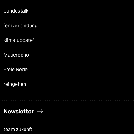
bundestalk
fernverbindung
klima update°
Mauerecho
Freie Rede
reingehen
Newsletter
team zukunft