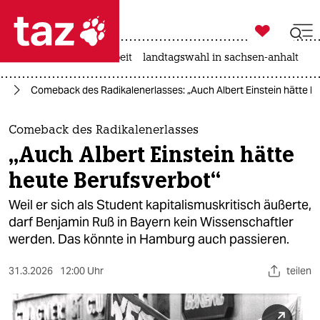

taz zahl ich
autowahn
hitze
arbeit
landtagswahl in sachsen-anhalt

taz zahl ich
rg
Comeback des Radikalenerlasses: „Auch Albert Einstein hätte h
taz zahl ich
themen
Comeback des Radikalenerlasses
„Auch Albert Einstein hätte
politik
heute Berufsverbot“
öko
Weil er sich als Student kapitalismuskritisch äußerte,
darf Benjamin Ruß in Bayern kein Wissenschaftler
gesellschaft
werden. Das könnte in Hamburg auch passieren.
kultur
31.3.2026
12:00 Uhr
teilen
sport