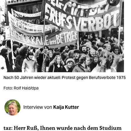
berlin
nord
wahrheit
verlag
verlag
veranstaltungen
shop
Nach 50 Jahren wieder aktuell: Protest gegen Berufsverbote 1975
fragen & hilfe
Foto: Rolf Haid/dpa
unterstützen
Interview von
Kaija Kutter
abo
genossenschaft
taz: Herr Ruß, Ihnen wurde nach dem Studium