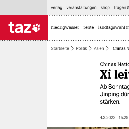
hautnavigation anspringen
hauptinhalt anspringen
footer anspringen
verlag
veranstaltungen
shop
fragen &
niedrigwasser
rente
landtagswahl i

taz zahl ich
taz zahl ich
Startseite
Politik
Asien
Chinas Na
themen
politik
Chinas Nati
Xi le
öko
Ab Sonntag
gesellschaft
Jinping dür
stärken.​
kultur
sport
4.3.2023
15:29