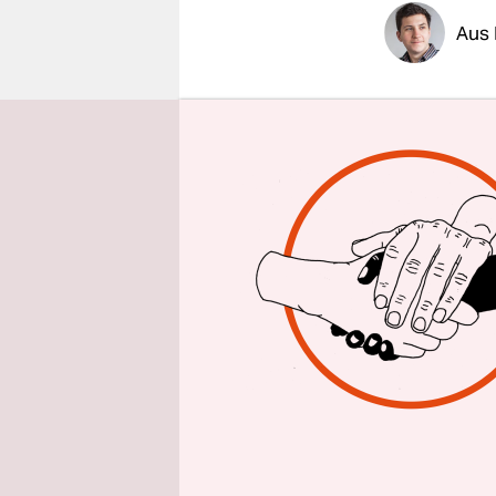
epaper login
Aus 
Wie jedes J
auf den Vo
Nachbarsch
Straßen. D
Wachposten
legen Sond
Der Nation
Scheinparla
Dimension:
die zweiwö
Sekretären