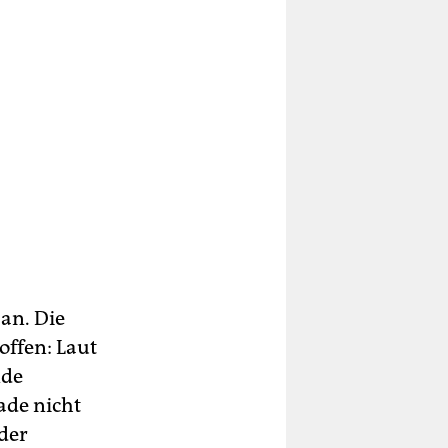
an. Die
offen: Laut
nde
ade nicht
der