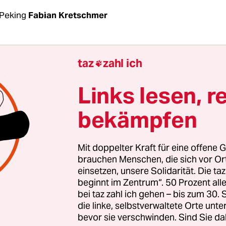
Peking
Fabian Kretschmer
ahr
bereitet sich Chinas Hauptstadt in den erste
taz
zahl ich

lkskongress vor: Zehntausende Mitglieder der
aftskomitees zeigen demonstrative Präsenz auf
Links lesen, r
ie Polizei hat an den Brücken der Innenstadt klei
bekämpfen
 unter Zeltplanen errichtet, und die Internetze
erschichten ein.
Mit doppelter Kraft für eine offene G
ale Volkskongress, die alljährliche Tagung des
brauchen Menschen, die sich vor O
einsetzen, unsere Solidarität. Die ta
ments, ist ein ritualisiertes Polit-Ereignis von 
beginnt im Zentrum“. 50 Prozent a
 Knapp 3.000 Abgeordnete aus allen Provinzen r
bei taz zahl ich gehen – bis zum 30
chige Veranstaltung nach Peking an. Gemeinsam
die linke, selbstverwaltete Orte unte
bevor sie verschwinden. Sind Sie da
 und den Mitgliedern der gleichzeitig stattfinde