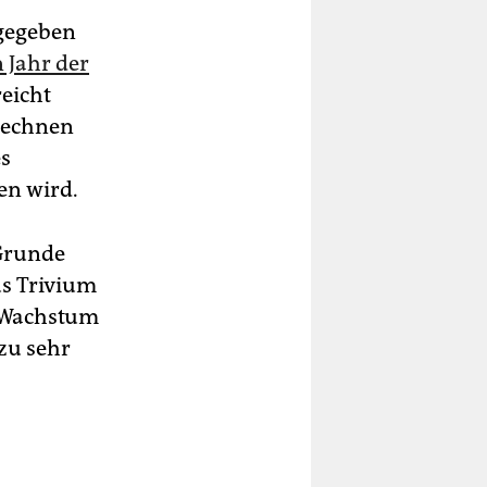
sgegeben
n Jahr der
reicht
rechnen
es
en wird.
 Grunde
us Trivium
m Wachstum
zu sehr