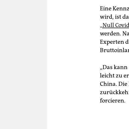
Eine Kennz
wird, ist 
„Null Covi
werden. N
Experten d
Bruttoinla
„Das kann 
leicht zu 
China. Die
zurückkehr
forcieren.