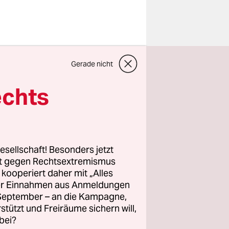
n Märztagen
Gerade nicht
 den
echts
ne
nsoren
esellschaft! Besonders jetzt
rt gegen Rechtsextremismus
z kooperiert daher mit „Alles
immenser
ller Einnahmen aus Anmeldungen
eisen für
. September – an die Kampagne,
 mit ihren
rstützt und Freiräume sichern will,
bei?
nden