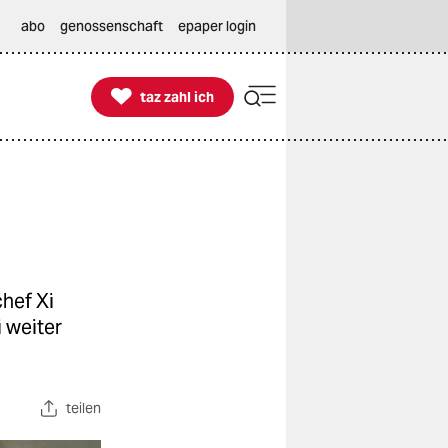
abo
genossenschaft
epaper login

taz zahl ich
taz zahl ich
hef Xi
 weiter
teilen