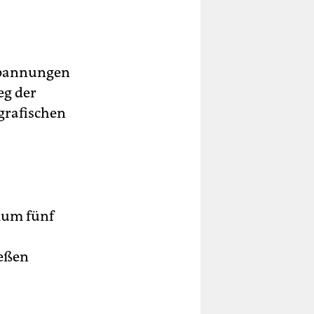
 Spannungen
eg der
grafischen
ium fünf
ießen