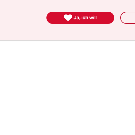
vkonferenz dürften sich dann deutlich über zeh
m Zentrum der Hauptstadt befinden.

Ja, ich will