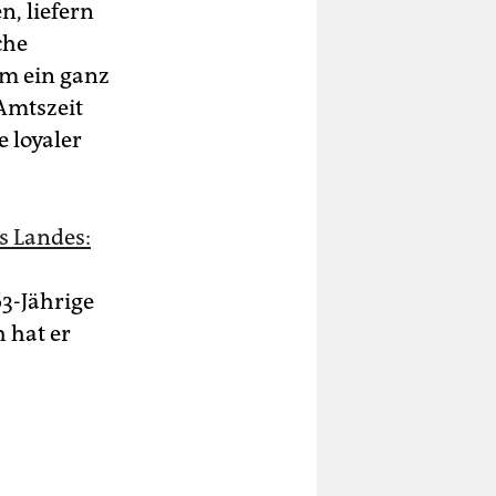
n, liefern
che
em ein ganz
 Amtszeit
 loyaler
 Landes:
63-Jährige
 hat er