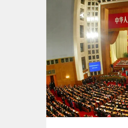
berlin
nord
wahrheit
verlag
verlag
veranstaltungen
shop
fragen & hilfe
unterstützen
abo
genossenschaft