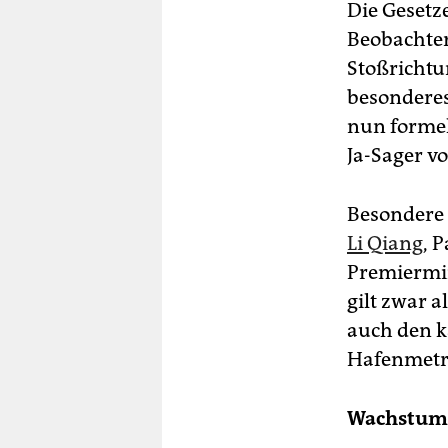
Die Gesetz
Beobachter
Stoßrichtu
besonderes
nun formel
Ja-Sager vo
Besondere 
Li Qiang
, 
Premiermin
gilt zwar 
auch den k
Hafenmetro
Wachstumg