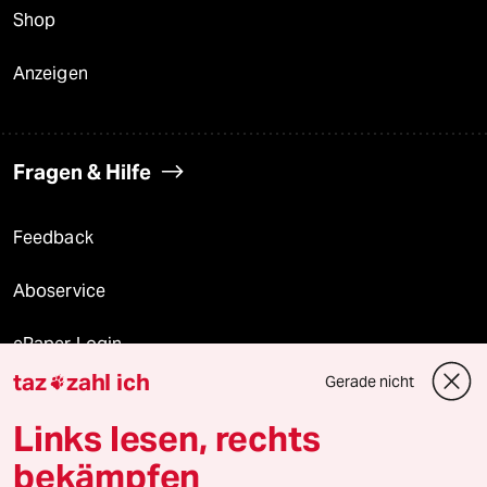
Shop
Anzeigen
Fragen & Hilfe
Feedback
Aboservice
ePaper Login
taz
zahl ich
Gerade nicht

Downloads für Abonnierende
Links lesen, rechts
bekämpfen