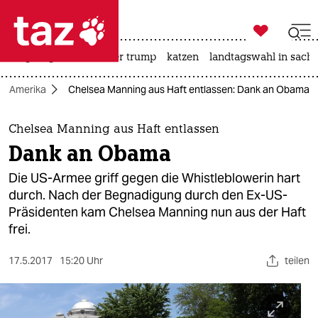

taz zahl ich
bergsteigen
usa unter trump
katzen
landtagswahl in sachs

taz zahl ich
Amerika
Chelsea Manning aus Haft entlassen: Dank an Obama
taz zahl ich
themen
Chelsea Manning aus Haft entlassen
Dank an Obama
politik
Die US-Armee griff gegen die Whistleblowerin hart
öko
durch. Nach der Begnadigung durch den Ex-US-
Präsidenten kam Chelsea Manning nun aus der Haft
gesellschaft
frei.
kultur
17.5.2017
15:20 Uhr
teilen
sport