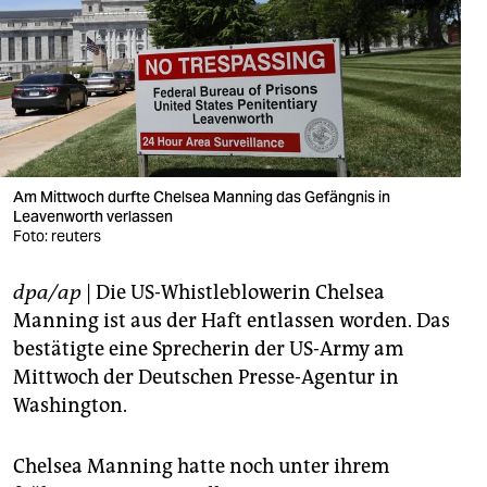
berlin
nord
wahrheit
verlag
verlag
Am Mittwoch durfte Chelsea Manning das Gefängnis in
Leavenworth verlassen
veranstaltungen
Foto: reuters
shop
dpa/ap
| Die US-Whistleblowerin Chelsea
fragen & hilfe
Manning ist aus der Haft entlassen worden. Das
bestätigte eine Sprecherin der US-Army am
unterstützen
Mittwoch der Deutschen Presse-Agentur in
Washington.
abo
genossenschaft
Chelsea Manning hatte noch unter ihrem