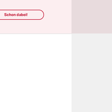
bel ihr Geld
Umlage
Schon dabei!
tional