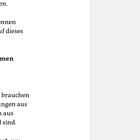
en.
können
uf dieses
Armen
r brauchen
zungen aus
n aus
 sind.