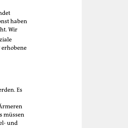
ndet
onst haben
ht. Wir
ziale
v erhobene
erden. Es
 Ärmeren
ns müssen
el- und