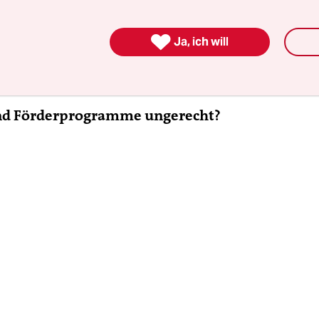
rofitiert, die es sich leisten konnten, dort profita
 Und die energieintensive Industrie ist von der 

Ja, ich will
ll das haben die Einkommensärmeren überpropor
d Förderprogramme ungerecht?