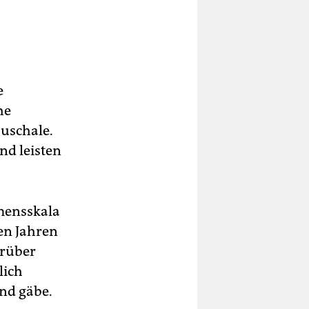
e
he
uschale.
nd leisten
mensskala
ten Jahren
arüber
lich
und gäbe.