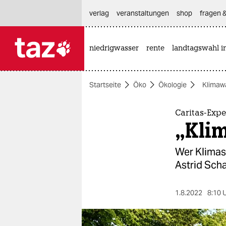
hautnavigation anspringen
hauptinhalt anspringen
footer anspringen
verlag
veranstaltungen
shop
fragen &
niedrigwasser
rente
landtagswahl i

taz zahl ich
taz zahl ich
Startseite
Öko
Ökologie
Klimaw
themen
politik
Caritas-Exp
„Klim
öko
Wer Klimasc
gesellschaft
Astrid Scha
kultur
1.8.2022
8:10 
sport