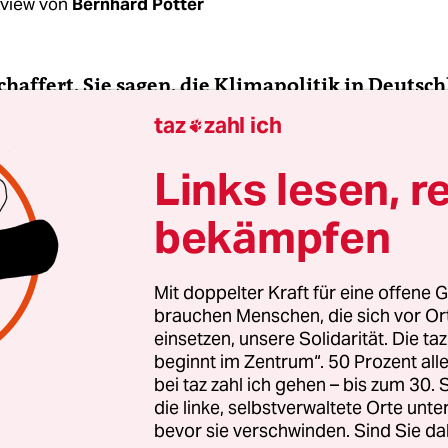
rview von
Bernhard Pötter
Schaffert, Sie sagen, die Klimapolitik in Deutsch
lich unsozial. Warum?
taz
zahl ich

Links lesen, r
affert:
Die bisherige Klimapolitik beruhte im Wes
äulen: Bepreisung und Förderprogramme. Zur Fi
bekämpfen
rbaren Energien gab es die EEG-Umlage. Das ist e
wirkende Konsumsteuer. Wer weniger verdient, m
eil des Einkommens dafür ausgeben. Der Klimas
Mit doppelter Kraft für eine offene G
brauchen Menschen, die sich vor O
 über progressiv wirkende Steuern oder über
einsetzen, unsere Solidarität. Die ta
teuern finanziert, sondern über sehr unsozial 
beginnt im Zentrum“. 50 Prozent a
uern.
bei taz zahl ich gehen – bis zum 30
die linke, selbstverwaltete Orte unte
bevor sie verschwinden. Sind Sie da
t: Von den Einnahmen aus den EEG-Anlagen ha