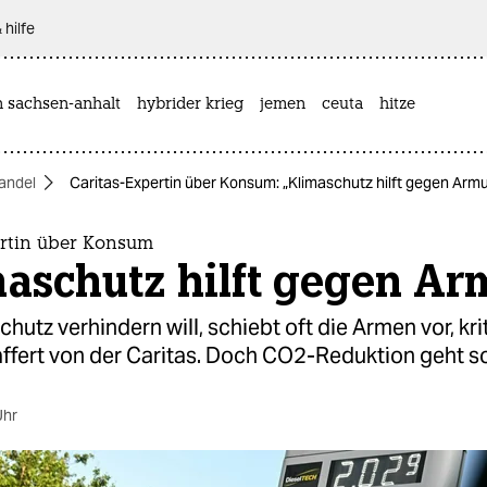
 hilfe
n sachsen-anhalt
hybrider krieg
jemen
ceuta
hitze
andel
Caritas-Expertin über Konsum: „Klimaschutz hilft gegen Armu
ertin über Konsum
aschutz hilft gegen Ar
hutz verhindern will, schiebt oft die Armen vor, krit
ffert von der Caritas. Doch CO2-Reduktion geht so
Uhr