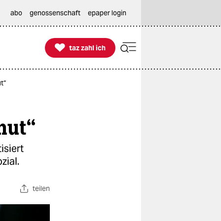
abo
genossenschaft
epaper login

taz zahl ich
taz zahl ich
t“
mut“
isiert
zial.
teilen