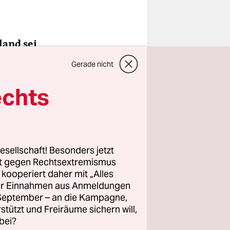
land sei
Gerade nicht
echts
entlichen
nanzierung
ine
uss einen
chutz wird
esellschaft! Besonders jetzt
rt gegen Rechtsextremismus
z kooperiert daher mit „Alles
wirkende
ller Einnahmen aus Anmeldungen
. September – an die Kampagne,
rstützt und Freiräume sichern will,
bei?
ben die