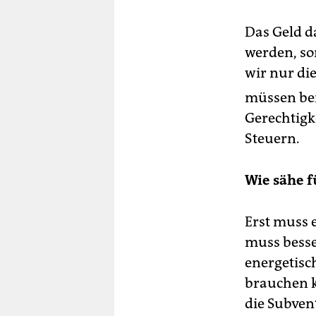
Das Geld da
werden, so
wir nur di
müssen bei
Gerechtigk
Steuern.
Wie sähe f
Erst muss 
muss besse
energetis
brauchen 
die Subvent