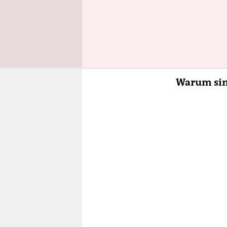
Reicheren p
anzulegen.
befreit. A
finanziert.
Warum sin