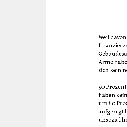
Weil davon 
finanziere
Gebäudesan
Arme haben
sich kein n
50 Prozent
haben kein
um 80 Proz
aufgeregt 
unsozial h