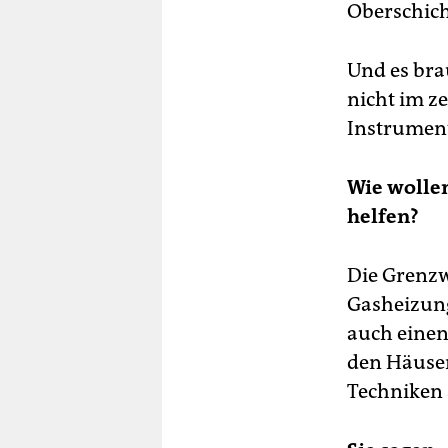
Oberschich
Und es bra
nicht im ze
Instrument 
Wie wolle
helfen?
Die Grenzw
Gasheizung
auch einen
den Häuser
Techniken a