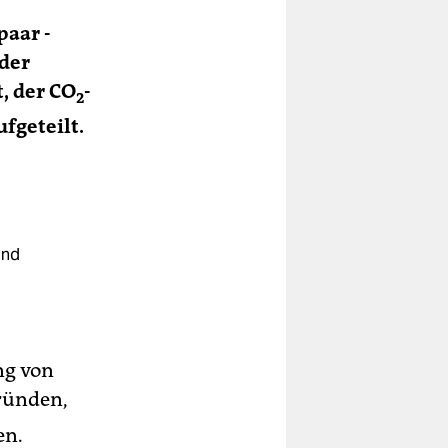
paar ­
 der
, der CO
-
2
fgeteilt.
and
ng von
gründen,
en.