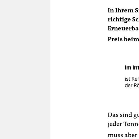
In Ihrem S
richtige S
Erneuerbar
Preis beim
Im In
ist Re
der R
Das sind gu
jeder Tonn
muss aber