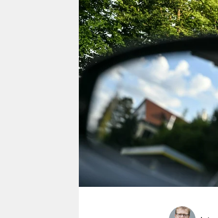
berlin
nord
wahrheit
verlag
verlag
veranstaltungen
shop
fragen & hilfe
unterstützen
abo
genossenschaft