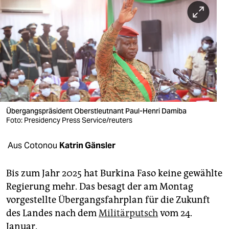
berlin
nord
wahrheit
verlag
verlag
veranstaltungen
Übergangspräsident Oberstleutnant Paul-Henri Damiba
Foto: Presidency Press Service/reuters
shop
Aus Cotonou
Katrin Gänsler
fragen & hilfe
unterstützen
Bis zum Jahr 2025 hat Burkina Faso keine gewählte
Regierung mehr. Das besagt der am Montag
abo
vorgestellte Übergangsfahrplan für die Zukunft
genossenschaft
des Landes nach dem
Militärputsch
vom 24.
Januar.