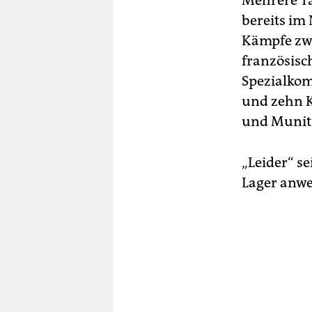
Mehrere Ta
bereits im
Kämpfe zw
französisc
Spezialkom
und zehn K
und Muniti
„Leider“ se
Lager anwe