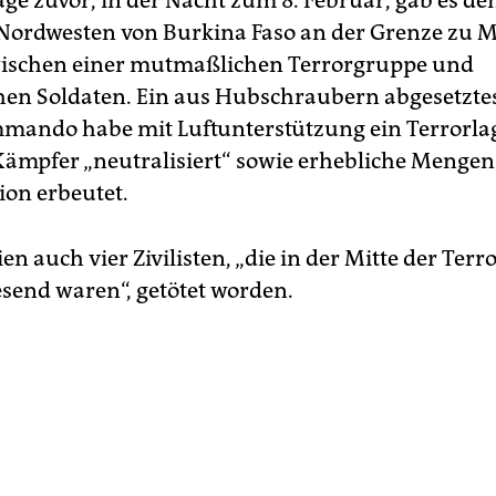
ge zuvor, in der Nacht zum 8. Februar, gab es d
 Nordwesten von Burkina Faso an der Grenze zu Ma
ischen einer mutmaßlichen Terrorgruppe und
hen Soldaten. Ein aus Hubschraubern abgesetzte
mando habe mit Luftunterstützung ein Terrorlag
ämpfer „neu­tralisiert“ sowie erhebliche Mengen
on erbeutet.
ien auch vier Zivilisten, „die in der Mitte der Terr
send waren“, getötet worden.