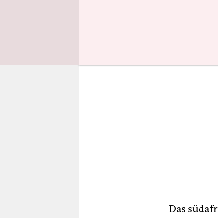
jähriger f
Das südaf