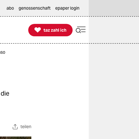
abo
genossenschaft
epaper login

taz zahl ich
taz zahl ich
aso
 die
teilen