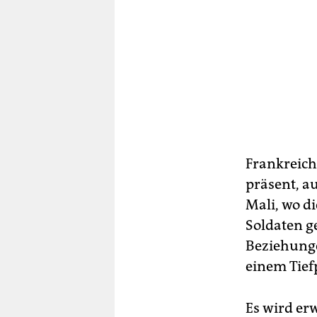
Frankreich 
präsent, a
Mali, wo d
Soldaten g
Beziehunge
einem Tief
Es wird er