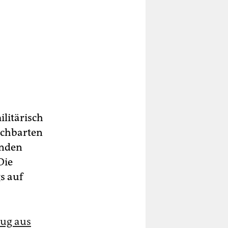
ilitärisch
achbarten
enden
Die
s auf
ug aus