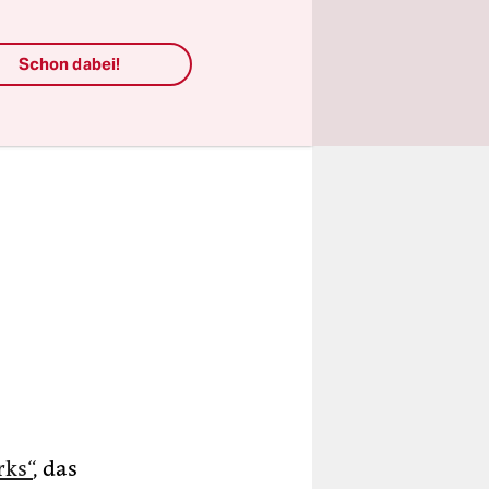
e.
Schon dabei!
rks“
, das