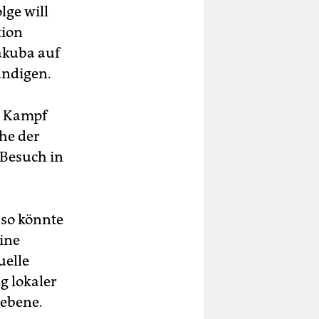
lge will
tion
akuba auf
ündigen.
n Kampf
he der
 Besuch in
aso könnte
eine
uelle
g lokaler
sebene.