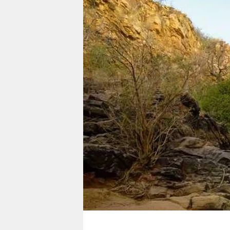
berlin
nord
wahrheit
verlag
verlag
veranstaltungen
shop
fragen & hilfe
unterstützen
abo
genossenschaft