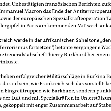
det. Unbestätigten französischen Berichten zufo
Emmanuel Macron das Ende der Antiterroropera
owie der europäischen Spezialkräfteoperation T
dergipfel in Paris am kommenden Mittwoch ank
reich werde in der afrikanischen Sahelzone „de
Terrorismus fortsetzen“, betonte vergangene Woc
he Generalstabschef Thierry Burkhard bei einem
einküste.
heben erfolgreicher Militärschläge in Burkina F
 darauf sein, wie Frankreich sich das vorstellt: k
n Eingreiftruppen wie Barkhane, sondern punkt
s der Luft und mit Spezialkräften in Unterstützun
te, gekoppelt mit enger Zusammenarbeit auf Stab