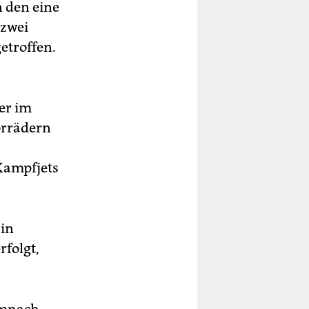
n den eine
 zwei
etroffen.
er im
orrädern
Kampfjets
 in
folgt,