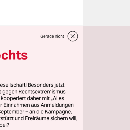
Gerade nicht
rkina Faso
echts
n der
esellschaft! Besonders jetzt
ei drei
rt gegen Rechtsextremismus
z kooperiert daher mit „Alles
, weil er
ller Einnahmen aus Anmeldungen
ildet –
. September – an die Kampagne,
her
rstützt und Freiräume sichern will,
bei?
ar ein 50-