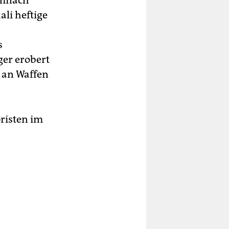
emnach
li heftige
s
er erobert
 an Waffen
oristen im