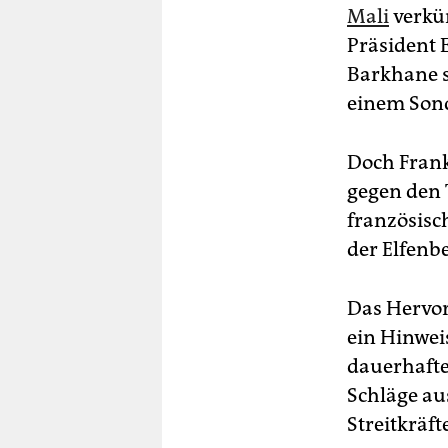
Mali
verkün
Präsident 
Barkhane s
einem Son
Doch Frank
gegen den 
französisc
der Elfenb
Das Hervor
ein Hinweis
dauerhafte
Schläge au
Streitkräf