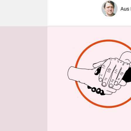
epaper login
Aus 
Mitten in 
Kampftrupp
eine Reihe
„Terroriste
Grenze zu
Verteidig
Es handele
Bombenansc
das Dreilä
neun Mensc
schwerste t