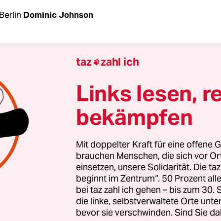
Berlin
Dominic Johnson
der Debatte über einen Abzug der französischen
taz
zahl ich

en aus Mali hat Frankreich im benachbarten Bu
 von Erfolgen im Antiterrorkampf vermeldet. 40
Links lesen, r
n“ seien bei Luftangriffen im Osten des Landes a
bekämpfen
 Niger „kampfunfähig“ gemacht worden,
gab das
ungsministerium am Samstag bekannt
.
Mit doppelter Kraft für eine offene G
 sich um dieselbe Gruppe, die vergangene Woche b
brauchen Menschen, die sich vor O
einsetzen, unsere Solidarität. Die ta
hlägen im Nationalpark W in Benin – er heißt so
beginnt im Zentrum“. 50 Prozent a
ndereck zwischen Benin, Burkina Faso und Niger b
bei taz zahl ich gehen – bis zum 30
hen getötet und 12 verletzt habe. Es war der bis
die linke, selbstverwaltete Orte unte
bevor sie verschwinden. Sind Sie da
erroristische Angriff in Benin. Unter den Toten w