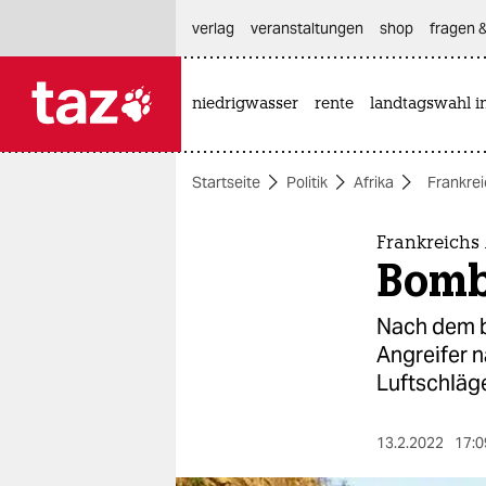
hautnavigation anspringen
hauptinhalt anspringen
footer anspringen
verlag
veranstaltungen
shop
fragen &
niedrigwasser
rente
landtagswahl i

taz zahl ich
taz zahl ich
Startseite
Politik
Afrika
Frankre
themen
politik
Frankreichs 
Bomb
öko
Nach dem bi
gesellschaft
Angreifer 
Luftschläg
kultur
sport
13.2.2022
17:0