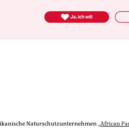
ranzösischer Ex-Soldat, der Parkwächter ausbildet

Ja, ich will
rikanische Naturschutzunternehmen
„African Pa