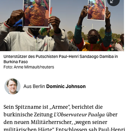
berlin
nord
wahrheit
verlag
verlag
Unterstützer des Putschisten Paul-Henri Sandaogo Damiba in
Burkina Faso
veranstaltungen
Foto: Anne Mimault/reuters
shop
fragen & hilfe
Aus Berlin
Dominic Johnson
unterstützen
Sein Spitzname ist „Armee“, berichtet die
abo
burkinische Zeitung
L’Observateur Paalga
über
genossenschaft
den neuen Militärherrscher, „wegen seiner
militärischen Härte“. Entschlossen sah Paul-Henri