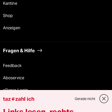
Kantine
Shop
Anzeigen
Fragen & Hilfe
Feedback
Aboservice
ePaper Login
taz
zahl ich
Gerade nicht

Downloads für Abonnierende
Links lesen, rechts