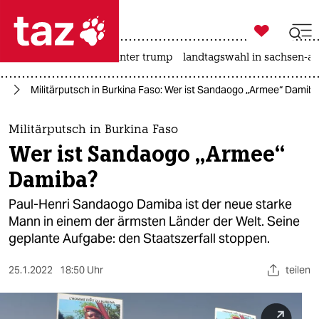

taz zahl ich
nahost-konflikt
usa unter trump
landtagswahl in sachsen-an

taz zahl ich
ka
Militärputsch in Burkina Faso: Wer ist Sandaogo „Armee“ Damib
taz zahl ich
themen
Militärputsch in Burkina Faso
Wer ist Sandaogo „Armee“
politik
Damiba?
öko
Paul-Henri Sandaogo Damiba ist der neue starke
Mann in einem der ärmsten Länder der Welt. Seine
gesellschaft
geplante Aufgabe: den Staatszerfall stoppen.
kultur
25.1.2022
18:50 Uhr
teilen
sport