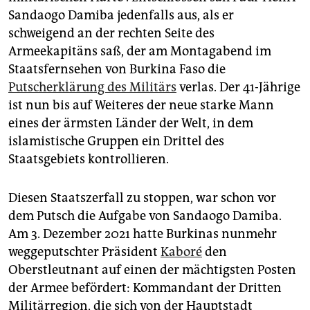
epaper login
Sandaogo Damiba jedenfalls aus, als er
schweigend an der rechten Seite des
Armeekapitäns saß, der am Montagabend im
Staatsfernsehen von Burkina Faso die
Putscherklärung des Militärs
verlas. Der 41-Jährige
ist nun bis auf Weiteres der neue starke Mann
eines der ärmsten Länder der Welt, in dem
islamistische Gruppen ein Drittel des
Staatsgebiets kontrollieren.
Diesen Staatszerfall zu stoppen, war schon vor
dem Putsch die Aufgabe von Sandaogo Damiba.
Am 3. Dezember 2021 hatte Burkinas nunmehr
weggeputschter Präsident
Kaboré
den
Oberstleutnant auf einen der mächtigsten Posten
der Armee befördert: Kommandant der Dritten
Militärregion, die sich von der Hauptstadt