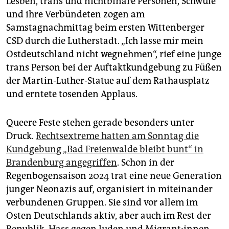
Lesben, trans und nichtbinäre Personen, Schwule
epaper login
und ihre Verbündeten zogen am
Samstagnachmittag beim ersten Wittenberger
CSD durch die Lutherstadt. „Ich lasse mir mein
Ostdeutschland nicht wegnehmen“, rief eine junge
trans Person bei der Auftaktkundgebung zu Füßen
der Martin-Luther-Statue auf dem Rathausplatz
und erntete tosenden Applaus.
Queere Feste stehen gerade besonders unter
Druck.
Rechtsextreme hatten am Sonntag die
Kundgebung „Bad Freienwalde bleibt bunt“ in
Brandenburg angegriffen
. Schon in der
Regenbogensaison 2024 trat eine neue Generation
junger ­Neonazis auf, organisiert in miteinander
verbundenen Gruppen. Sie sind vor allem im
Osten Deutschlands aktiv, aber auch im Rest der