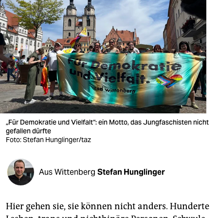
berlin
nord
wahrheit
verlag
verlag
veranstaltungen
„Für Demokratie und Vielfalt“: ein Motto, das Jungfaschisten nicht
shop
gefallen dürfte
Foto: Stefan Hunglinger/taz
fragen & hilfe
unterstützen
Aus Wittenberg
Stefan Hunglinger
abo
genossenschaft
Hier gehen sie, sie können nicht anders. Hunderte