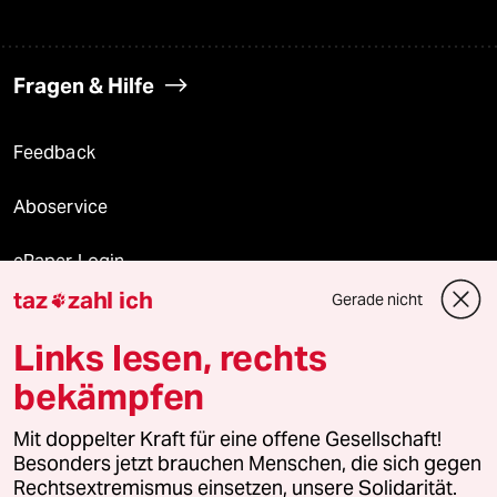
Fragen & Hilfe
Feedback
Aboservice
ePaper Login
taz
zahl ich
Gerade nicht

Downloads für Abonnierende
Links lesen, rechts
bekämpfen
© 2026 taz Verlags und Vertriebs GmbH
Mit doppelter Kraft für eine offene Gesellschaft!
Alle Rechte vorbehalten. Bei rechtlichen Fragen oder für Genehmigungen
wenden Sie sich bitte an
lizenzen@taz.de
Besonders jetzt brauchen Menschen, die sich gegen
Rechtsextremismus einsetzen, unsere Solidarität.