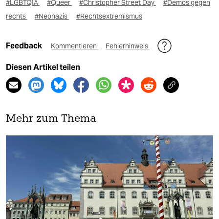
#LGBTQIA
#Queer
#Christopher Street Day
#Demos gegen
rechts
#Neonazis
#Rechtsextremismus
Feedback
Kommentieren
Fehlerhinweis
Diesen Artikel teilen
Mehr zum Thema