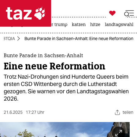

taz zahl ich
bergsteigen
usa unter trump
katzen
hitze
landtagswahl i

taz zahl ich
GBTQIA
Bunte Parade in Sachsen-Anhalt: Eine neue Reformation
taz zahl ich
themen
Bunte Parade in Sachsen-Anhalt
Eine neue Reformation
politik
Trotz Nazi-Drohungen sind Hunderte Queers beim
öko
ersten CSD Wittenberg durch die Lutherstadt
gezogen. Sie warnen vor den Landtagstagswahlen
gesellschaft
2026.
kultur
21.6.2025
17:27 Uhr
teilen
sport