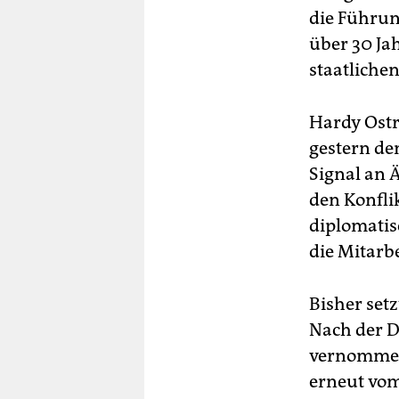
die Führun
über 30 Ja
staatliche
Hardy Ostr
gestern de
Signal an 
den Konflik
diplomatis
die Mitarb
Bisher setz
Nach der 
vernommen.
erneut vom 