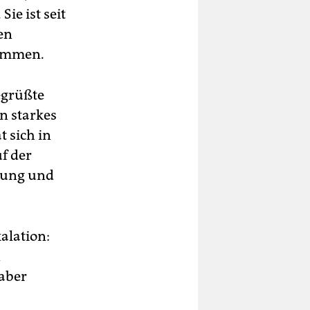
ie ist seit
en
sammen.
egrüßte
n starkes
 sich in
uf der
ftung und
alation:
n
aber