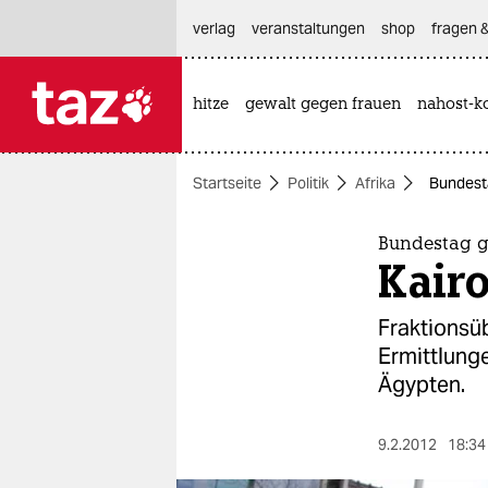
hautnavigation anspringen
hauptinhalt anspringen
footer anspringen
verlag
veranstaltungen
shop
fragen &
hitze
gewalt gegen frauen
nahost-ko

taz zahl ich
taz zahl ich
Startseite
Politik
Afrika
Bundesta
themen
politik
Bundestag g
Kairo
öko
Fraktionsüb
gesellschaft
Ermittlung
Ägypten.
kultur
sport
9.2.2012
18:34