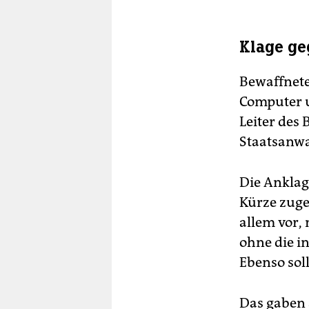
Da
Re
Klage ge
Und
Bewaffnete
Computer u
Leiter des 
Staatsanwa
Die Anklage
Kürze zuge
allem vor,
ohne die i
Ebenso soll
Das gaben 