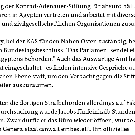
g der Konrad-Adenauer-Stiftung für absurd hält. S
hren in Ägypten vertreten und arbeitet mit divers
n und zivilgesellschaftlichen Organisationen zu
y, bei der KAS für den Nahen Osten zuständig, b
n Bundestagsbeschluss: "Das Parlament sendet ei
Ägyptens Behörden." Auch das Auswärtige Amt hat
t eingeschaltet - es finden intensive Gespräche a
chen Ebene statt, um den Verdacht gegen die Sti
eiter auszuräumen.
ten die dortigen Strafbehörden allerdings auf Esk
Durchsuchung wurde Jacobs fünfeinhalb Stunde
 Zwar durfte er das Büro wieder öffnen, wurde 
Generalstaatsanwalt einbestellt. Ein offizielles