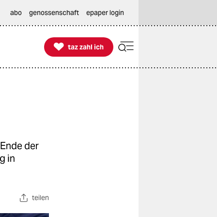
abo
genossenschaft
epaper login

taz zahl ich
taz zahl ich
 Ende der
g in
teilen