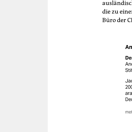
ausländisc
die zu ein
Büro der C
An
De
An
Sti
Jac
200
ar
De
meh
An
von
bei