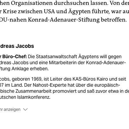
hen Organisationen durchsuchen lassen. Von der
er Krise zwischen USA und Ägypten führte
,
war au
DU-nahen Konrad-Adenauer-Stiftung betroffen.
dreas Jacobs
r Büro-Chef:
Die Staatsanwaltschaft Ägyptens will gegen
dreas Jacobs und eine Mitarbeiterin der Konrad-Adenauer-
ftung Anklage erheben.
obs, geboren 1969, ist Leiter des KAS-Büros Kairo und seit
7 im Land. Der Nahost-Experte hat über die europäisch-
abische Zusammenarbeit promoviert und saß zuvor etwa in d
utschen Islamkonferenz.
r anzeigen
dere Stiftungen:
Die KAS ist die einzige deutsche Stiftung, d
 Ermittlungen betroffen ist - die Friedrich-Ebert-Stiftung hat
spielsweise keine Probleme.