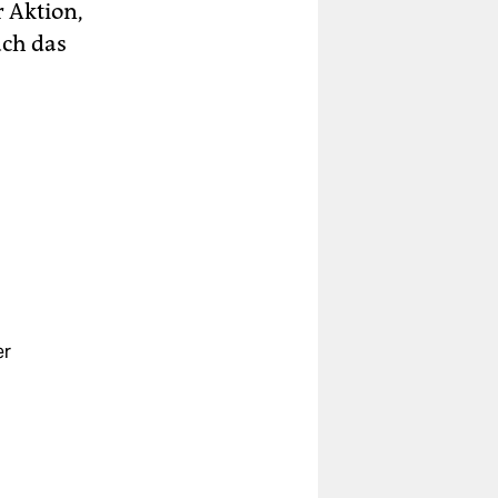
 Aktion,
ch das
er
ie