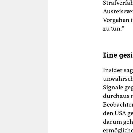
Strafverfa
Ausreisever
Vorgehen in
zu tun."
Eine ges
Insider sag
unwahrsche
Signale ge
durchaus m
Beobachter
den USA ger
darum gehe
ermögliche