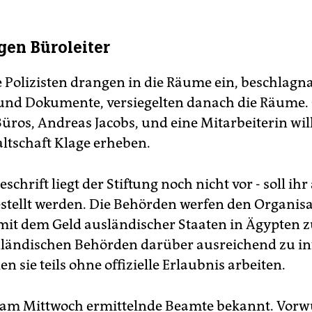
s bestärkt Beobachter in dem Verdacht, dass es Ägyptens
gierung vor allem um US-amerikanische Organisationen geht
gen Büroleiter
 die KAS eher zufällig in den Fokus der Ermittler geriet.
(us)
 Polizisten drangen in die Räume ein, beschlag
nd Dokumente, versiegelten danach die Räume.
Büros, Andreas Jacobs, und eine Mitarbeiterin will
ltschaft Klage erheben.
schrift liegt der Stiftung noch nicht vor - soll ihr
stellt werden. Die Behörden werfen den Organisa
 mit dem Geld ausländischer Staaten in Ägypten z
nländischen Behörden darüber ausreichend zu in
en sie teils ohne offizielle Erlaubnis arbeiten.
am Mittwoch ermittelnde Beamte bekannt. Vorwü