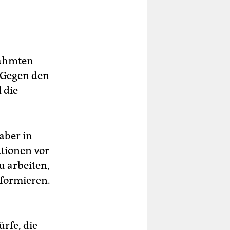
.
nahmten
 Gegen den
 die
 aber in
tionen vor
u arbeiten,
formieren.
rfe, die