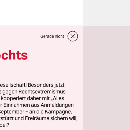
s
Gerade nicht
schen
ftung
echts
tschaft
g von Union
ünen
esellschaft! Besonders jetzt
rt gegen Rechtsextremismus
z kooperiert daher mit „Alles
ller Einnahmen aus Anmeldungen
forderte
. September – an die Kampagne,
tzen, dass
rstützt und Freiräume sichern will,
bei?