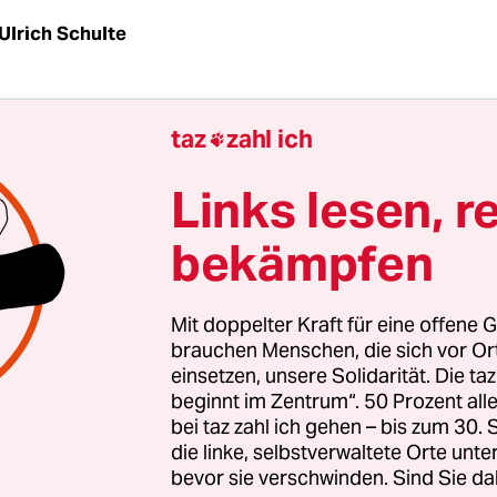
Ulrich Schulte
tracht ist selten im Bundestag: Alle Fraktionen de
taz
zahl ich

s haben am Donnerstag das Vorgehen der ägypti
rden gegen Mitarbeiter der Konrad-Adenauer-Sti
Links lesen, r
rteilt. "Die Vorwürfe der ägyptischen Staatsanwal
bekämpfen
der Stiftung sind haltlos", heißt es in dem Antra
em auch die Opposition von SPD, Linken und Gr
n zustimmte.
Mit doppelter Kraft für eine offene G
brauchen Menschen, die sich vor O
einsetzen, unsere Solidarität. Die ta
en verletze rechtsstaatliche Prinzipien wie
beginnt im Zentrum“. 50 Prozent a
schutz und Verhältnismäßigkeit. Das Parlament 
bei taz zahl ich gehen – bis zum 30
ung auf, sich "mit allem Nachdruck" dafür einzuse
die linke, selbstverwaltete Orte unte
bevor sie verschwinden. Sind Sie da
ren umgehend eingestellt wird.