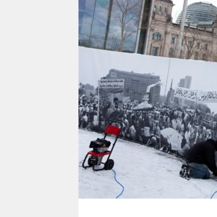
berlin
nord
wahrheit
verlag
verlag
veranstaltungen
shop
fragen & hilfe
unterstützen
abo
genossenschaft