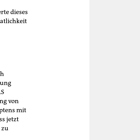
rte dieses
atlichkeit
ch
rung
AS
ung von
ptens mit
s jetzt
 zu