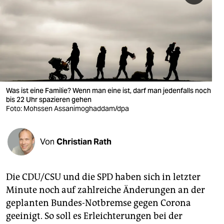
berlin
nord
wahrheit
verlag
verlag
Was ist eine Familie? Wenn man eine ist, darf man jedenfalls noch
bis 22 Uhr spazieren gehen
veranstaltungen
Foto: Mohssen Assanimoghaddam/dpa
shop
Von
Christian Rath
fragen & hilfe
unterstützen
Die CDU/CSU und die SPD haben sich in letzter
abo
Minute noch auf zahlreiche Änderungen an der
geplanten Bundes-Notbremse gegen Corona
genossenschaft
geeinigt. So soll es Erleichterungen bei der