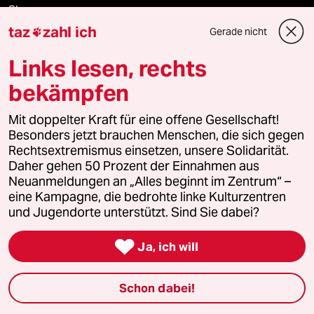
Shop
taz
zahl ich
Gerade nicht

Anzeigen
Links lesen, rechts
bekämpfen
Fragen & Hilfe
Mit doppelter Kraft für eine offene Gesellschaft!
Besonders jetzt brauchen Menschen, die sich gegen
Rechtsextremismus einsetzen, unsere Solidarität.
Feedback
Daher gehen 50 Prozent der Einnahmen aus
Neuanmeldungen an „Alles beginnt im Zentrum“ –
Aboservice
eine Kampagne, die bedrohte linke Kulturzentren
und Jugendorte unterstützt. Sind Sie dabei?
ePaper Login

Ja, ich will
Downloads für Abonnierende
Schon dabei!