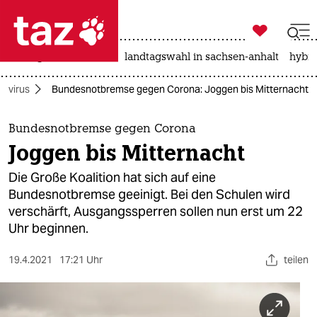

taz zahl ich
niedrigwasser
rente
landtagswahl in sachsen-anhalt
hybri

taz zahl ich
avirus
Bundesnotbremse gegen Corona: Joggen bis Mitternacht
taz zahl ich
themen
Bundesnotbremse gegen Corona
Joggen bis Mitternacht
politik
Die Große Koalition hat sich auf eine
öko
Bundesnotbremse geeinigt. Bei den Schulen wird
verschärft, Ausgangssperren sollen nun erst um 22
gesellschaft
Uhr beginnen.
kultur
19.4.2021
17:21 Uhr
teilen
sport