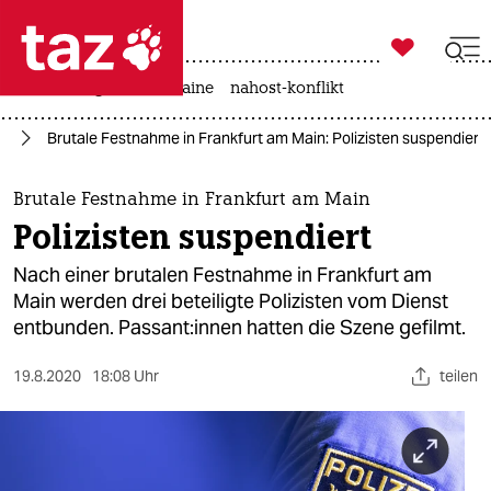

taz zahl ich
hitze
krieg in der ukraine
nahost-konflikt

taz zahl ich
nd
Brutale Festnahme in Frankfurt am Main: Polizisten suspendiert
taz zahl ich
themen
Brutale Festnahme in Frankfurt am Main
Polizisten suspendiert
politik
Nach einer brutalen Festnahme in Frankfurt am
öko
Main werden drei beteiligte Polizisten vom Dienst
entbunden. Passant:innen hatten die Szene gefilmt.
gesellschaft
19.8.2020
18:08 Uhr
teilen
kultur
sport