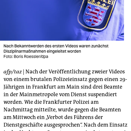
berlin
nord
wahrheit
verlag
Nach Bekanntwerden des ersten Videos waren zunächst
verlag
Disziplinarmaßnahmen eingeleitet worden
Foto: Boris Roessler/dpa
veranstaltungen
afp/taz
| Nach der Veröffentlichung zweier Videos
shop
von einem brutalen Polizeieinsatz gegen einen 29-
fragen & hilfe
Jährigen in Frankfurt am Main sind drei Beamte
in der Mainmetropole vom Dienst suspendiert
unterstützen
worden. Wie die Frankfurter Polizei am
abo
Nachmittag mitteilte, wurde gegen die Beamten
am Mittwoch ein „Verbot des Führens der
genossenschaft
Dienstgeschäfte ausgesprochen“. Nach dem Einsatz