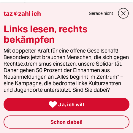
20.08.2020
,
09:32 Uhr
taz
zahl ich
@rero:
Gerade nicht

Die Taz hat wohl ihre Fehler, wie du
Links lesen, rechts
richtig feststellst, ist aber die einzige
bekanntere Zeitung, die das Kind
bekämpfen
beim Namen nennt. Die Taz oder
besser gesagt einige Autoren (z.B. im
Mit doppelter Kraft für eine offene Gesellschaft!
Fall Hannibal) haben trotz
Besonders jetzt brauchen Menschen, die sich gegen
beschränkter Möglichkeiten ziemlich
Rechtsextremismus einsetzen, unsere Solidarität.
viel Aufdeckungsarbeit geleistet,
Daher gehen 50 Prozent der Einnahmen aus
welche eigentlich Ermittler von
Neuanmeldungen an „Alles beginnt im Zentrum“ –
Staatsseite hätten bringen müssen.
eine Kampagne, die bedrohte linke Kulturzentren
Die größeren Zeitungen haben sich
und Jugendorte unterstützt. Sind Sie dabei?
eher beim rechten Framing
hervorgetan und sind genauso oft im

Ja, ich will
Detail fehlerhaft.
Schon dabei!
Rudolf Fissner