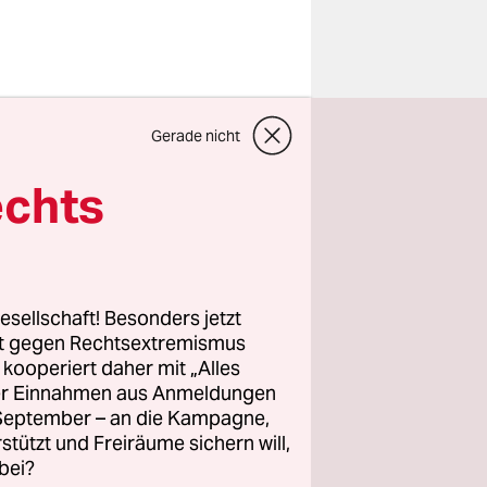
le seiner
Gerade nicht
 im Lauf
en
echts
 seine Lage
003 bis
esellschaft! Besonders jetzt
rt gegen Rechtsextremismus
nd
z kooperiert daher mit „Alles
er Fälle
ller Einnahmen aus Anmeldungen
 dass Lula
. September – an die Kampagne,
seff im
rstützt und Freiräume sichern will,
bei?
ndgültig