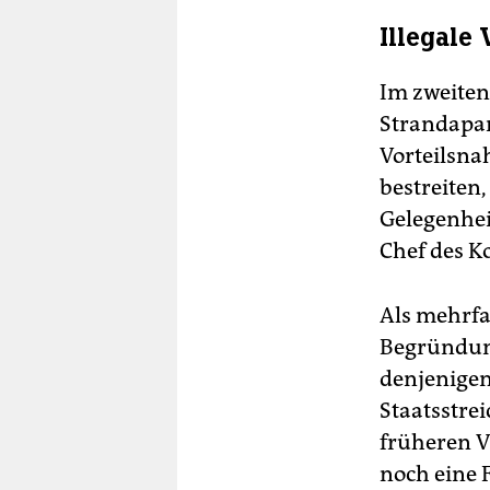
Illegale
Im zweiten
Strandapar
Vorteilsna
bestreiten,
Gelegenhei
Chef des K
Als mehrfa
Begründung
denjenigen
Staatsstre
früheren Vi
noch eine 