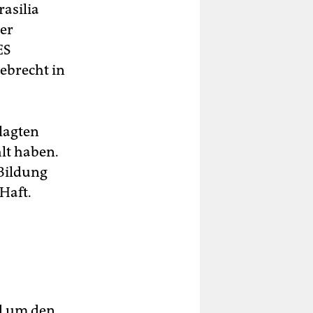
rasilia
ner
ES
brecht in
lagten
lt haben.
Bildung
Haft.
d um den