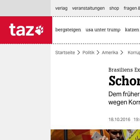
hautnavigation anspringen
hauptinhalt anspringen
footer anspringen
verlag
veranstaltungen
shop
fragen &
bergsteigen
usa unter trump
katzen

taz zahl ich
taz zahl ich
Startseite
Politik
Amerika
Korru
themen
politik
Brasiliens E
Scho
öko
Dem früher
gesellschaft
wegen Korr
kultur
18.10.2016
19:
sport