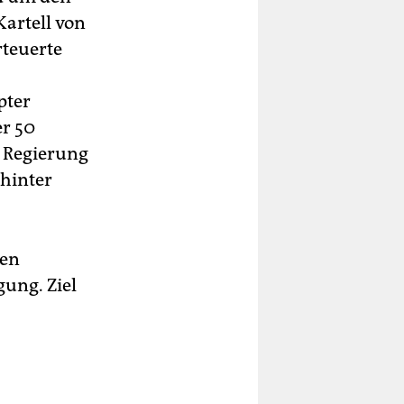
Kartell von
teuerte
pter
er 50
 Regierung
 hinter
gen
gung. Ziel