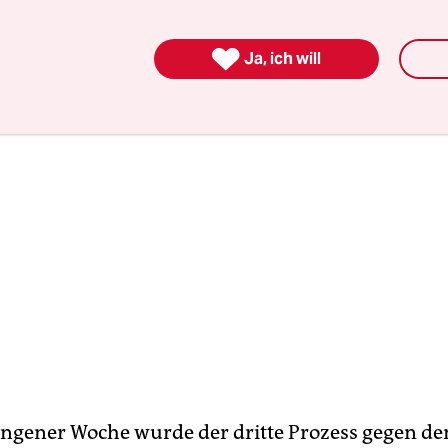
wurde, steht er mit dem Rücken zur Wand.

Ja, ich will
ngener Woche wurde der dritte Prozess gegen den