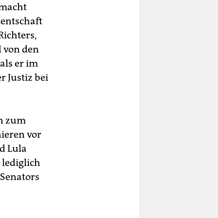
emacht
dentschaft
Richters,
d von den
als er im
 Justiz bei
on zum
ieren vor
d Lula
lediglich
 Senators