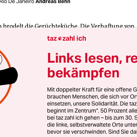
Rio De Janeiro
Andreas Behn
en brodelt die Gerüchteküche. Die Verhaftung von
 Lula da Silva stehe unmittelbar bevor, sagen vie
taz
zahl ich

nd schlagen Alarm. „Diesen Montag, spätestens
ird der Putsch vollendet“, ist der Tenor in sozial
Links lesen, r
n.
bekämpfen
agnachmittag war Lula noch auf freiem Fuß. Doch
ich. Der einst so populäre Präsident Brasiliens (2
Mit doppelter Kraft für eine offene G
brauchen Menschen, die sich vor O
en Sozialpolitik als beispielhaft galt, ist Gegensta
einsetzen, unsere Solidarität. Die ta
rmittlungsverfahren wegen Korruption. Drei dies
beginnt im Zentrum“. 50 Prozent a
inem Richter angenommen worden, was bedeutet,
bei taz zahl ich gehen – bis zum 30
ngeklagter ist. Seit seine Nachfolgerin Dilma Rous
die linke, selbstverwaltete Orte unte
bevor sie verschwinden. Sind Sie da
einem umstrittenen Amtsenthebungsverfahren e