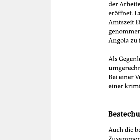
der Arbeite
eröffnet. 
Amtszeit E
genommen 
Angola zu 
Als Gegenl
umgerechne
Bei einer 
einer krim
Bestechu
Auch die b
Zusammenh