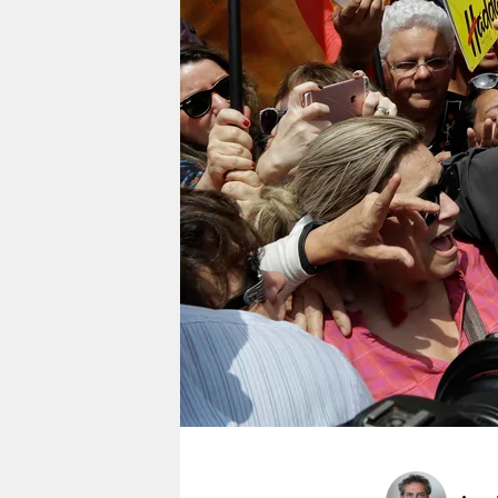
berlin
nord
wahrheit
verlag
verlag
veranstaltungen
shop
fragen & hilfe
unterstützen
abo
genossenschaft