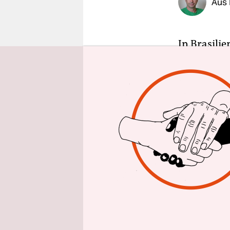
Aus 
epaper login
In Brasili
Expräsident
Anhänger u
der Woche w
Netzwerke
Bis Dienst
ist bedrohl
2010), dess
mehrerer E
sind von e
offiziell A
August in 