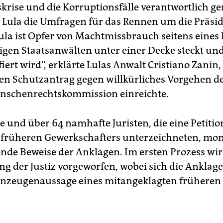
skrise und die Korruptionsfälle verantwortlich g
t Lula die Umfragen für das Rennen um die Präsi
Lula ist Opfer von Machtmissbrauch seitens eines 
nigen Staatsanwälten unter einer Decke steckt un
ert wird“, erklärte Lulas Anwalt Cristiano Zanin, 
en Schutzantrag gegen willkürliches Vorgehen der
nschenrechtskommission einreichte.
e und über 64 namhafte Juristen, die eine Petiti
 früheren Gewerkschafters unterzeichneten, mon
ende Beweise der Anklagen. Im ersten Prozess wir
g der Justiz vorgeworfen, wobei sich die Anklage 
onzeugenaussage eines mitangeklagten früheren