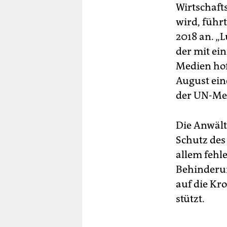
Wirtschaft
wird, führ
2018 an. „
der mit ei
Medien hofi
August ein
der UN-Me
Die Anwält
Schutz des
allem fehl
Behinderun
auf die Kr
stützt.