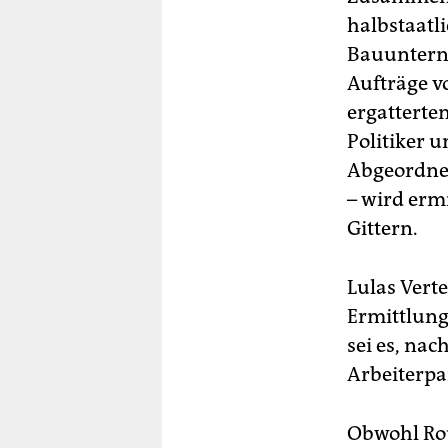
halbstaatl
Bauunterne
Aufträge v
ergatterte
Politiker u
Abgeordnet
– wird erm
Gittern.
Lulas Verte
Ermittlung
sei es, nac
Arbeiterpa
Obwohl Rou