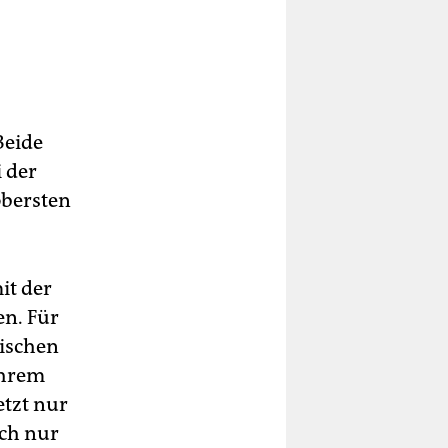
Beide
i der
obersten
it der
en. Für
rischen
ihrem
etzt nur
och nur