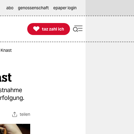
abo
genossenschaft
epaper login

taz zahl ich
taz zahl ich
m Knast
st
estnahme
rfolgung.
teilen