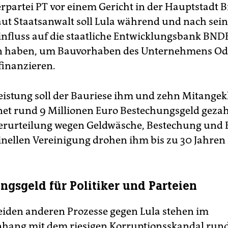
rpartei PT vor einem Gericht in der Hauptstadt B
Laut Staatsanwalt soll Lula während und nach sei
influss auf die staatliche Entwicklungsbank BND
haben, um Bauvorhaben des Unternehmens Ode
finanzieren.
eistung soll der Bauriese ihm und zehn Mitangek
t rund 9 Millionen Euro Bestechungsgeld gezah
Verurteilung wegen Geldwäsche, Bestechung und 
inellen Vereinigung drohen ihm bis zu 30 Jahren 
ngsgeld für Politiker und Parteien
eiden anderen Prozesse gegen Lula stehen im
ang mit dem riesigen Korruptionsskandal run