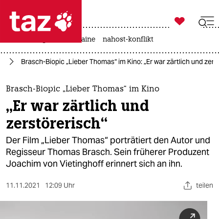

taz zahl ich
hitze
krieg in der ukraine
nahost-konflikt

taz zahl ich
lm
Brasch-Biopic „Lieber Thomas“ im Kino: „Er war zärtlich und zers
taz zahl ich
themen
Brasch-Biopic „Lieber Thomas“ im Kino
„Er war zärtlich und
politik
zerstörerisch“
öko
Der Film „Lieber Thomas“ porträtiert den Autor und
Regisseur Thomas Brasch. Sein früherer Produzent
gesellschaft
Joachim von Vietinghoff erinnert sich an ihn.
kultur
11.11.2021
12:09 Uhr
teilen
sport