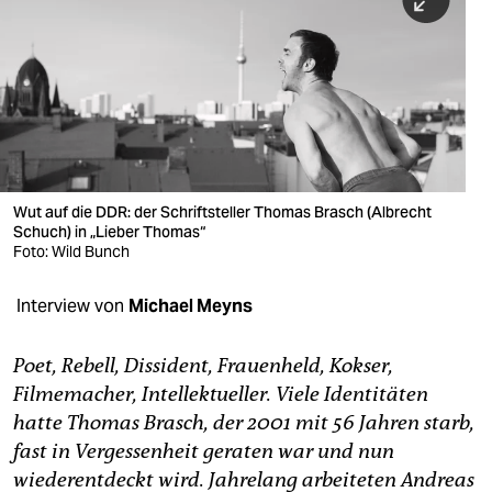
berlin
nord
wahrheit
verlag
verlag
Wut auf die DDR: der Schriftsteller Thomas Brasch (Albrecht
Schuch) in „Lieber Thomas“
veranstaltungen
Foto: Wild Bunch
shop
Interview von
Michael Meyns
fragen & hilfe
unterstützen
Poet, Rebell, Dissident, Frauenheld, Kokser,
Filmemacher, Intellektueller. Viele Identitäten
abo
hatte Thomas Brasch, der 2001 mit 56 Jahren starb,
fast in Vergessenheit geraten war und nun
genossenschaft
wiederentdeckt wird. Jahrelang arbeiteten Andreas