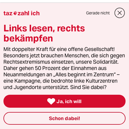
taz
zahl ich
Gerade nicht

3
Bundeszentrale für politische Bildung
Zurück zu den antikommunistischen
Links lesen, rechts
Wurzeln
bekämpfen
Mit doppelter Kraft für eine offene Gesellschaft!
4
Niedrigwasser in Mittel- und Osteuropa
Besonders jetzt brauchen Menschen, die sich gegen
Stromkrise mit Ansage
Rechtsextremismus einsetzen, unsere Solidarität.
Daher gehen 50 Prozent der Einnahmen aus
Neuanmeldungen an „Alles beginnt im Zentrum“ –
eine Kampagne, die bedrohte linke Kulturzentren
5
Unfall von CDU-Abgeordnetem
und Jugendorte unterstützt. Sind Sie dabei?
Thomas Bareiß crasht bei voller
Dröhnung

Ja, ich will
Schon dabei!
6
Was tun gegen den Energiewende-Rollback?
Der Urknall