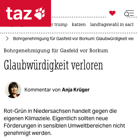

taz zahl ich
bergsteigen
usa unter trump
katzen
landtagswahl in sachs

taz zahl ich
ie
Bohrgenehmigung für Gasfeld vor Borkum: Glaubwürdigkeit verl
taz zahl ich
Bohrgenehmigung für Gasfeld vor Borkum
themen
Glaubwürdigkeit verloren
politik
öko
Kommentar von
Anja Krüger
gesellschaft
kultur
Rot-Grün in Niedersachsen handelt gegen die
eigenen Klimaziele. Eigentlich sollten neue
sport
Förderungen in sensiblen Umweltbereichen nicht
genehmigt werden.