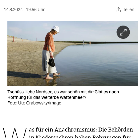
berlin
14.8.2024
19:56 Uhr
teilen
nord
wahrheit
verlag
verlag
veranstaltungen
shop
fragen & hilfe
Tschüss, liebe Nordsee, es war schön mit dir: Gibt es noch
Hoffnung für das Welterbe Wattenmeer?
unterstützen
Foto: Ute Grabowsky/imago
abo
genossenschaft
as für ein Anachronismus: Die Behörden
in Niedersachsen haben Bohrungen für