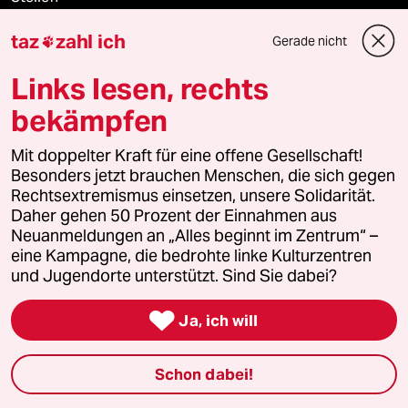
taz
zahl ich
Gerade nicht
Presse

Links lesen, rechts
bekämpfen
Unterstützen
Mit doppelter Kraft für eine offene Gesellschaft!
Besonders jetzt brauchen Menschen, die sich gegen
abo
Rechtsextremismus einsetzen, unsere Solidarität.
Daher gehen 50 Prozent der Einnahmen aus
genossenschaft
Neuanmeldungen an „Alles beginnt im Zentrum“ –
eine Kampagne, die bedrohte linke Kulturzentren
taz zahl ich
und Jugendorte unterstützt. Sind Sie dabei?
recherchefonds ausland

Ja, ich will
panterstiftung
Schon dabei!
panterpreis 2026