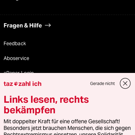
Fragen & Hilfe
Feedback
Aboservice
ePaper Login
taz
zahl ich
Gerade nicht

Downloads für Abonnierende
Links lesen, rechts
bekämpfen
© 2026 taz Verlags und Vertriebs GmbH
Mit doppelter Kraft für eine offene Gesellschaft!
Alle Rechte vorbehalten. Bei rechtlichen Fragen oder für Genehmigungen
wenden Sie sich bitte an
lizenzen@taz.de
Besonders jetzt brauchen Menschen, die sich gegen
Rechtsextremismus einsetzen, unsere Solidarität.