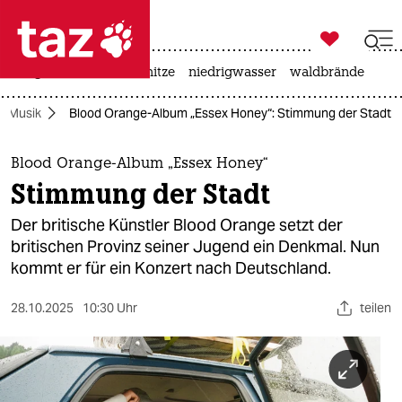

taz zahl ich
krieg in der ukraine
hitze
niedrigwasser
waldbrände

taz zahl ich
Musik
Blood Orange-Album „Essex Honey“: Stimmung der Stadt
taz zahl ich
themen
Blood Orange-Album „Essex Honey“
Stimmung der Stadt
politik
Der britische Künstler Blood Orange setzt der
öko
britischen Provinz seiner Jugend ein Denkmal. Nun
kommt er für ein Konzert nach Deutschland.
gesellschaft
28.10.2025
10:30 Uhr
teilen
kultur
sport