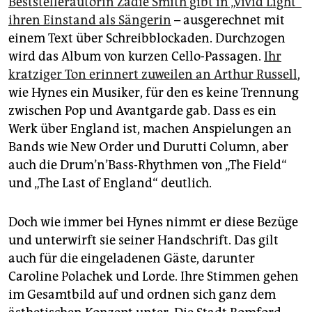
Beststellerautorin Zadie Smith gibt in „Vivid Light“
ihren Einstand als Sängerin
– ausgerechnet mit
einem Text über Schreibblockaden. Durchzogen
wird das Album von kurzen Cello-Passagen.
Ihr
kratziger Ton erinnert zuweilen an Arthur Russell
,
wie Hynes ein Musiker, für den es keine Trennung
zwischen Pop und Avantgarde gab. Dass es ein
Werk über England ist, machen Anspielungen an
Bands wie New Order und Durutti Column, aber
auch die Drum’n’Bass-Rhythmen von „The Field“
und „The Last of England“ deutlich.
Doch wie immer bei Hynes nimmt er diese Bezüge
und unterwirft sie seiner Handschrift. Das gilt
auch für die eingeladenen Gäste, darunter
Caroline Polachek und Lorde. Ihre Stimmen gehen
im Gesamtbild auf und ordnen sich ganz dem