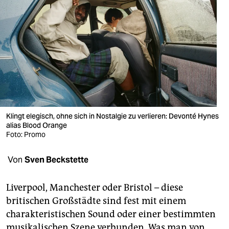
berlin
nord
wahrheit
verlag
verlag
veranstaltungen
Klingt elegisch, ohne sich in Nostalgie zu verlieren: Devonté Hynes
alias Blood Orange
shop
Foto: Promo
fragen & hilfe
Von
Sven Beckstette
unterstützen
Liverpool, Manchester oder Bristol – diese
abo
britischen Großstädte sind fest mit einem
genossenschaft
charakteristischen Sound oder einer bestimmten
musikalischen Szene verbunden. Was man von