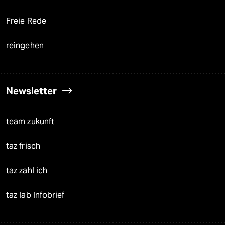
Freie Rede
reingehen
Newsletter
team zukunft
taz frisch
taz zahl ich
taz lab Infobrief