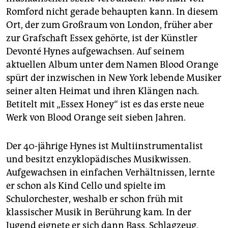
epaper login
Romford nicht gerade behaupten kann. In diesem
Ort, der zum Großraum von London, früher aber
zur Grafschaft Essex gehörte, ist der Künstler
Devonté Hynes aufgewachsen. Auf seinem
aktuellen Album unter dem Namen Blood Orange
spürt der inzwischen in New York lebende Musiker
seiner alten Heimat und ihren Klängen nach.
Betitelt mit „Essex Honey“ ist es das erste neue
Werk von Blood Orange seit sieben Jahren.
Der 40-jährige Hynes ist Multiinstrumentalist
und besitzt enzyklopädisches Musikwissen.
Aufgewachsen in einfachen Verhältnissen, lernte
er schon als Kind Cello und spielte im
Schulorchester, weshalb er schon früh mit
klassischer Musik in Berührung kam. In der
Jugend eignete er sich dann Bass, Schlagzeug,