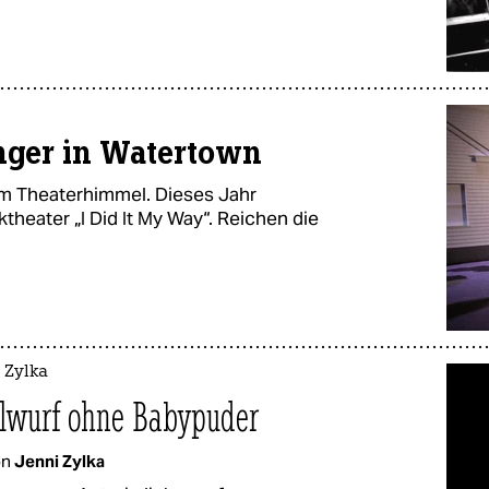
inger in Watertown
 am Theaterhimmel. Dieses Jahr
theater „I Did It My Way“. Reichen die
 Zylka
ulwurf ohne Babypuder
on
Jenni Zylka