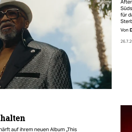
After
Süds
für 
Ster
Von
D
26.7.
nhalten
härft auf ihrem neuen Album „This