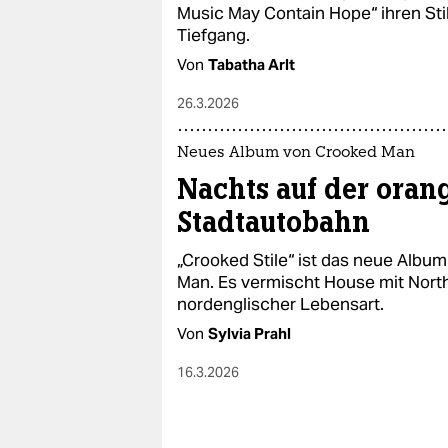
epaper login
Music May Contain Hope“ ihren Stil
Tiefgang.
Von
Tabatha Arlt
26.3.2026
Neues Album von Crooked Man
Nachts auf der oran
Stadtautobahn
„Crooked Stile“ ist das neue Albu
Man. Es vermischt House mit Nor
nordenglischer Lebensart.
Von
Sylvia Prahl
16.3.2026