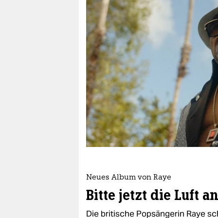
berlin
nord
wahrheit
verlag
verlag
veranstaltungen
shop
fragen & hilfe
unterstützen
Neues Album von Raye
abo
Bitte jetzt die Luft a
genossenschaft
Die britische Popsängerin Raye sc