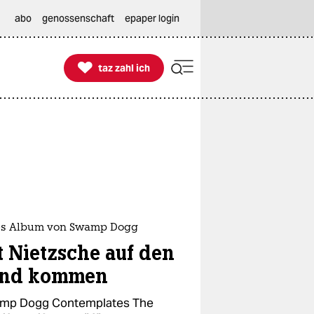
abo
genossenschaft
epaper login

taz zahl ich
taz zahl ich
s Album von Swamp Dogg
t Nietzsche auf den
nd kommen
mp Dogg Contemplates The