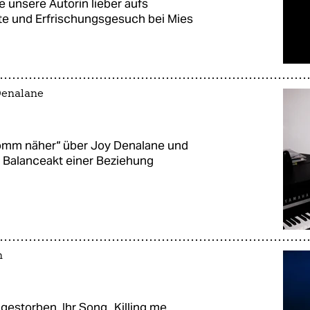
e unsere Autorin lieber aufs
te und Erfrischungsgesuch bei Mies
Denalane
Komm näher“ über Joy Denalane und
n Balanceakt einer Beziehung
n
gestorben. Ihr Song „Killing me