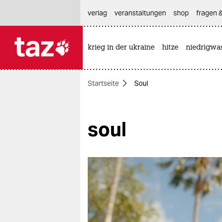
hautnavigation anspringen
hauptinhalt anspringen
footer anspringen
verlag
veranstaltungen
shop
fragen &
krieg in der ukraine
hitze
niedrigwa

taz zahl ich
taz zahl ich
Startseite
Soul
themen
politik
soul
öko
gesellschaft
kultur
sport