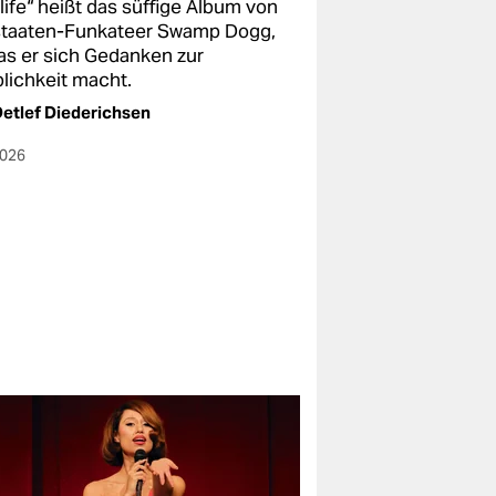
life“ heißt das süffige Album von
taaten-Funkateer Swamp Dogg,
das er sich Gedanken zur
blichkeit macht.
etlef Diederichsen
2026