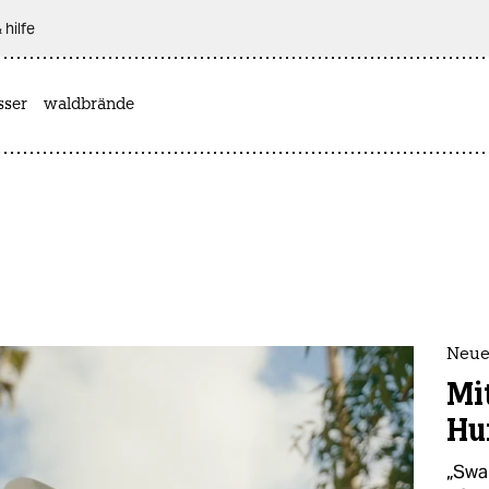
 hilfe
sser
waldbrände
Neue
Mi
Hu
„Swa