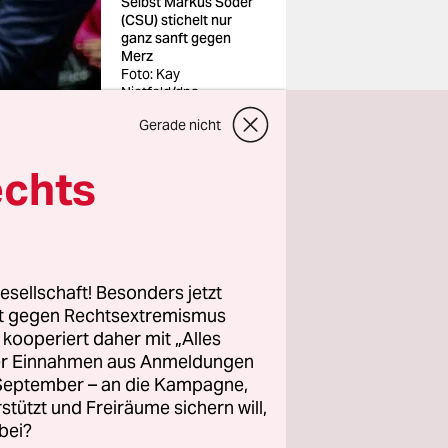
Selbst Markus Söder
(CSU) stichelt nur
ganz sanft gegen
Merz
Foto: Kay
Nietfeld/dpa
Gerade nicht
echts
rteitagen
nst
esellschaft! Besonders jetzt
rt gegen Rechtsextremismus
ck von
z kooperiert daher mit „Alles
ller Einnahmen aus Anmeldungen
restriktiven
. September – an die Kampagne,
mmung mit
rstützt und Freiräume sichern will,
bei?