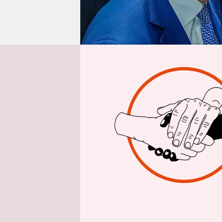
epaper login
Es ist eine
kommen die
zusammen.
evangelisc
vergangener
Migration
der AfD üb