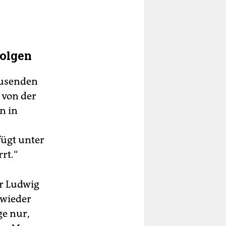
folgen
ausenden
 von der
n in
fügt unter
rt.“
r Ludwig
 wieder
ge nur,