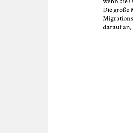
wenn die U
Die große 
Migrationsp
darauf an,