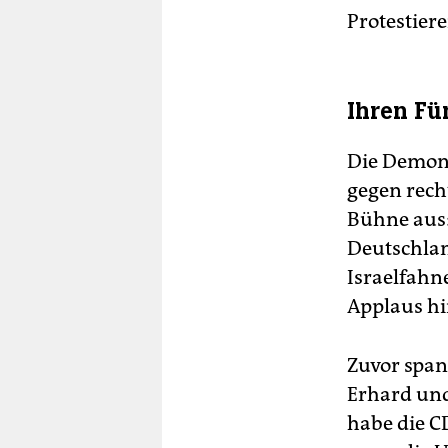
Protestier
Ihren Fü
Die Demon
gegen recht
Bühne aus:
Deutschlan
Israelfahne
Applaus hi
Zuvor spa
Erhard und
habe die C