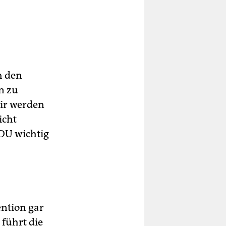
h den
n zu
Wir werden
icht
CDU wichtig
ention gar
 führt die