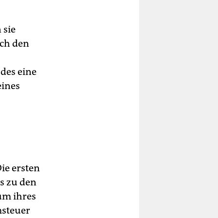
 sie
rch den
des eine
eines
ie ersten
is zu den
um ihres
msteuer