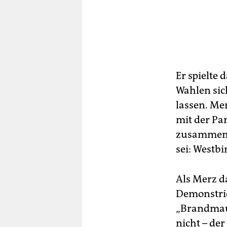
Er spielte
Wahlen sic
lassen. Me
mit der Par
zusammenar
sei: Westb
Als Merz da
Demonstrie
„Brandmaue
nicht – der