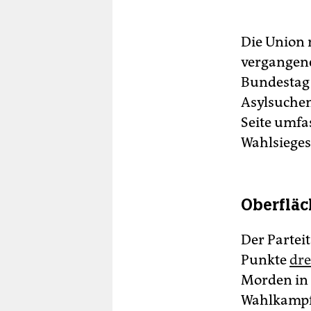
Die Union 
vergangene
Bundestag 
Asylsuchen
Seite umfa
Wahlsieges
Oberfläc
Der Partei
Punkte
dre
Morden in 
Wahlkampfs