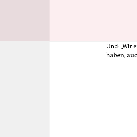
In seiner 
Jüsten die
einer zagh
als für Wel
Und: „Wir 
haben, auc