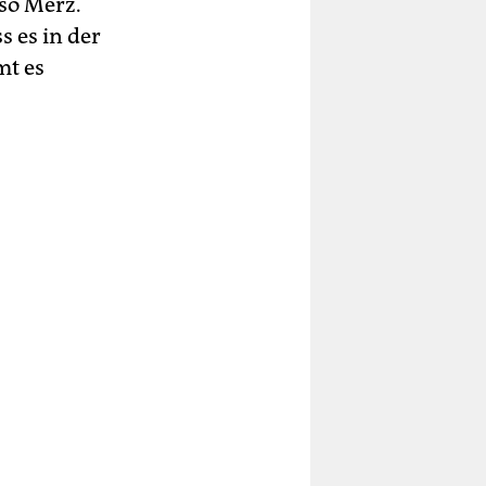
so Merz.
 es in der
mt es