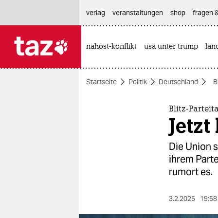
hautnavigation anspringen
hauptinhalt anspringen
footer anspringen
verlag
veranstaltungen
shop
fragen &
nahost-konflikt
usa unter trump
lan

taz zahl ich
taz zahl ich
Startseite
Politik
Deutschland
B
themen
politik
Blitz-Partei
Jetzt
öko
Die Union s
gesellschaft
ihrem Part
rumort es.
kultur
sport
3.2.2025
19:58