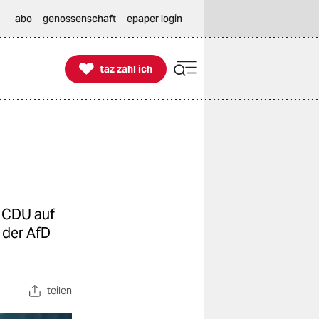
abo
genossenschaft
epaper login

taz zahl ich
taz zahl ich
e CDU auf
 der AfD
teilen