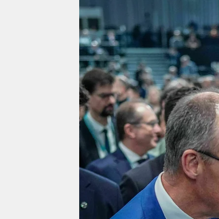
berlin
nord
wahrheit
verlag
verlag
veranstaltungen
shop
fragen & hilfe
unterstützen
abo
genossenschaft