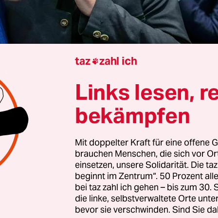
taz
zahl ich

Aus Berlin
Cem-Odos Güler
und
Sabine am Orde
Links lesen, r
bekämpfen
 Tradition, auf die man in der CDU stolz ist: Vor Pa
 Delegierten zu einem ökumenischen Gottesdie
Mit doppelter Kraft für eine offene G
 Doch diesmal steht die Zusammenkunft in der
brauchen Menschen, die sich vor O
hen Grunewaldkirche in Berlin unter dem Eindru
einsetzen, unsere Solidarität. Die ta
beginnt im Zentrum“. 50 Prozent a
 Woche, als die Kirchen deutliche Kritik an den 
bei taz zahl ich gehen – bis zum 30
splänen der Union und der gemeinsamen Absti
die linke, selbstverwaltete Orte unte
ten.
bevor sie verschwinden. Sind Sie da