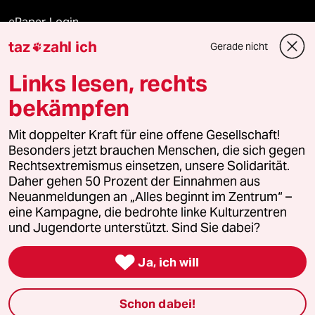
ePaper Login
taz
zahl ich
Gerade nicht

Downloads für Abonnierende
Links lesen, rechts
bekämpfen
© 2026 taz Verlags und Vertriebs GmbH
Alle Rechte vorbehalten. Bei rechtlichen Fragen oder für Genehmigungen
Mit doppelter Kraft für eine offene Gesellschaft!
wenden Sie sich bitte an
lizenzen@taz.de
Besonders jetzt brauchen Menschen, die sich gegen
Rechtsextremismus einsetzen, unsere Solidarität.
Daher gehen 50 Prozent der Einnahmen aus
Feedback
Redaktionsstatut
Kommune-Richtlinien
KI-
Neuanmeldungen an „Alles beginnt im Zentrum“ –
eine Kampagne, die bedrohte linke Kulturzentren
Leitlinie
Informant
Datenschutz
Impressum
AGB
und Jugendorte unterstützt. Sind Sie dabei?
Seitenwende
Einwilligungen widerrufen (Ads)

Ja, ich will
Schon dabei!