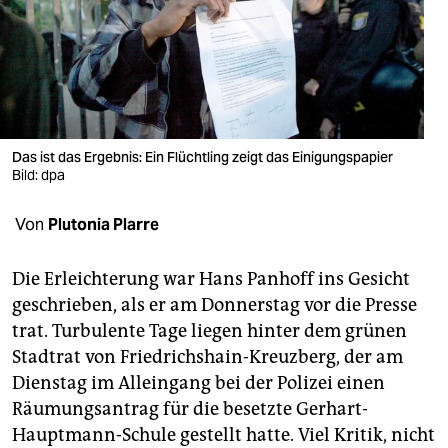
berlin
nord
wahrheit
verlag
Das ist das Ergebnis: Ein Flüchtling zeigt das Einigungspapier
verlag
Bild: dpa
veranstaltungen
Von
Plutonia Plarre
shop
Die Erleichterung war Hans Panhoff ins Gesicht
fragen & hilfe
geschrieben, als er am Donnerstag vor die Presse
trat. Turbulente Tage liegen hinter dem grünen
unterstützen
Stadtrat von Friedrichshain-Kreuzberg, der am
abo
Dienstag im Alleingang bei der Polizei einen
Räumungsantrag für die besetzte Gerhart-
genossenschaft
Hauptmann-Schule gestellt hatte. Viel Kritik, nicht