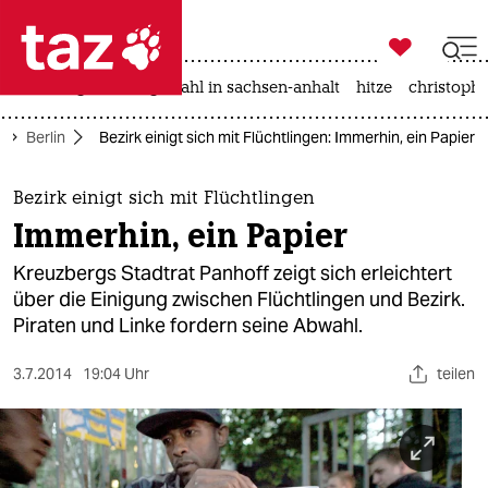

taz zahl ich
iran-krieg
landtagswahl in sachsen-anhalt
hitze
christophe

taz zahl ich
Berlin
Bezirk einigt sich mit Flüchtlingen: Immerhin, ein Papier
taz zahl ich
themen
Bezirk einigt sich mit Flüchtlingen
Immerhin, ein Papier
politik
Kreuzbergs Stadtrat Panhoff zeigt sich erleichtert
öko
über die Einigung zwischen Flüchtlingen und Bezirk.
Piraten und Linke fordern seine Abwahl.
gesellschaft
3.7.2014
19:04 Uhr
teilen
kultur
sport