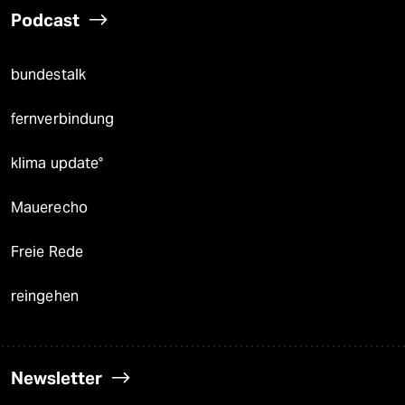
Podcast
bundestalk
fernverbindung
klima update°
Mauerecho
Freie Rede
reingehen
Newsletter