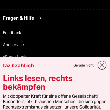
Fragen & Hilfe
Feedback
Aboservice
ePaper Login
taz
zahl ich
Gerade nicht

Downloads für Abonnierende
Links lesen, rechts
bekämpfen
© 2026 taz Verlags und Vertriebs GmbH
Mit doppelter Kraft für eine offene Gesellschaft!
Alle Rechte vorbehalten. Bei rechtlichen Fragen oder für Genehmigungen
wenden Sie sich bitte an
lizenzen@taz.de
Besonders jetzt brauchen Menschen, die sich gegen
Rechtsextremismus einsetzen, unsere Solidarität.