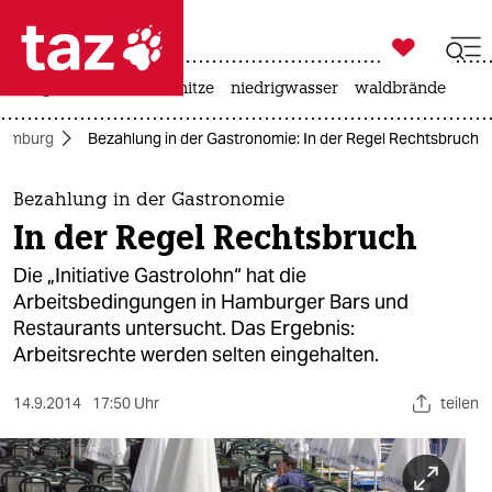

taz zahl ich
krieg in der ukraine
hitze
niedrigwasser
waldbrände

taz zahl ich
amburg
Bezahlung in der Gastronomie: In der Regel Rechtsbruch
taz zahl ich
themen
Bezahlung in der Gastronomie
In der Regel Rechtsbruch
politik
Die „Initiative Gastrolohn“ hat die
öko
Arbeitsbedingungen in Hamburger Bars und
Restaurants untersucht. Das Ergebnis:
gesellschaft
Arbeitsrechte werden selten eingehalten.
kultur
14.9.2014
17:50 Uhr
teilen
sport