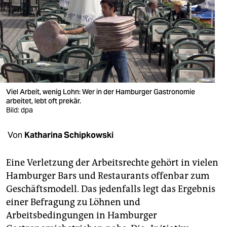
berlin
nord
wahrheit
verlag
verlag
Viel Arbeit, wenig Lohn: Wer in der Hamburger Gastronomie
arbeitet, lebt oft prekär.
veranstaltungen
Bild: dpa
shop
Von
Katharina Schipkowski
fragen & hilfe
Eine Verletzung der Arbeitsrechte gehört in vielen
unterstützen
Hamburger Bars und Restaurants offenbar zum
Geschäftsmodell. Das jedenfalls legt das Ergebnis
abo
einer Befragung zu Löhnen und
genossenschaft
Arbeitsbedingungen in Hamburger