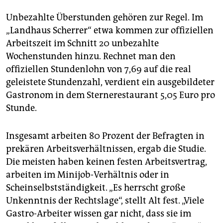
"Pony Bar" waren es sogar sogar unbezahlte
Renovierungsarbeiten.
Unbezahlte Überstunden gehören zur Regel. Im
„Landhaus Scherrer“ etwa kommen zur offiziellen
Rassismus und Sexismus
wurden in einigen
Arbeitszeit im Schnitt 20 unbezahlte
Betrieben angeführt. Aus dem "Ex-Sparr" hieß es, die
"Belegschaft wird schikaniert und eingeschüchtert".
Wochenstunden hinzu. Rechnet man den
Auch bei "Balzac Coffee" herrschen demnach
offiziellen Stundenlohn von 7,69 auf die real
Arbeitsdruck und "Gängelei durch Vorgesetzte".
geleistete Stundenzahl, verdient ein ausgebildeter
Gastronom in dem Sternerestaurant 5,05 Euro pro
Stunde.
Insgesamt arbeiten 80 Prozent der Befragten in
prekären Arbeitsverhältnissen, ergab die Studie.
Die meisten haben keinen festen Arbeitsvertrag,
arbeiten im Minijob-Verhältnis oder in
Scheinselbstständigkeit. „Es herrscht große
Unkenntnis der Rechtslage“, stellt Alt fest. „Viele
Gastro-Arbeiter wissen gar nicht, dass sie im