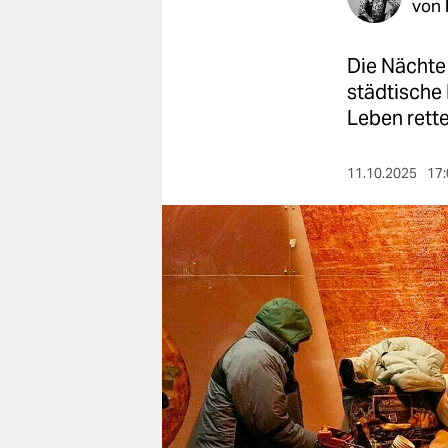
berlin
von
nord
Die Nächte 
wahrheit
städtische
Leben rette
verlag
11.10.2025
17:
verlag
veranstaltungen
shop
fragen & hilfe
unterstützen
abo
genossenschaft