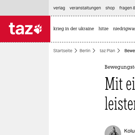
hautnavigation anspringen
hauptinhalt anspringen
footer anspringen
verlag
veranstaltungen
shop
fragen &
krieg in der ukraine
hitze
niedrigwa

taz zahl ich
taz zahl ich
Startseite
Berlin
taz Plan
Beweg
themen
politik
Bewegungste
Mit e
öko
gesellschaft
leiste
kultur
sport
Kol