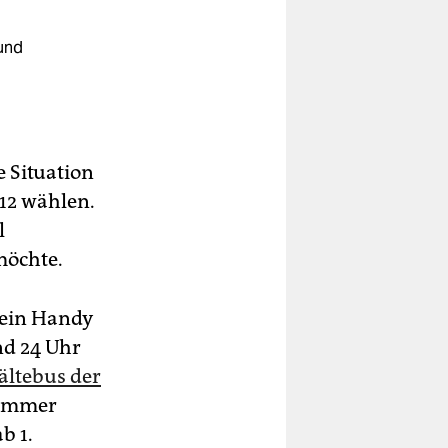
und
e Situation
112 wählen.
l
möchte.
sein Handy
nd 24 Uhr
ältebus der
t immer
b 1.