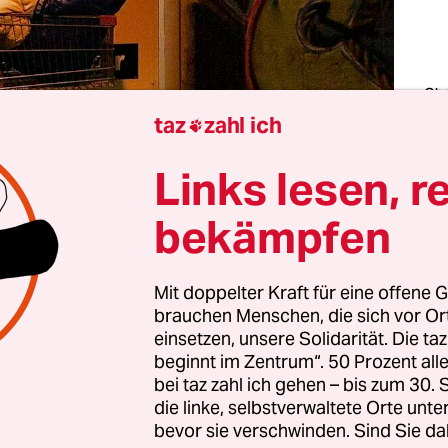
Obd
ein
taz
zahl ich

für
Fot
Com
Links lesen, r
Koh
3.0
bekämpfen
 Jahr ist in seinem letzten Quartal, und noch bevo
Mit doppelter Kraft für eine offene G
de des Monats auf Winterzeit umgestellt werden, 
brauchen Menschen, die sich vor O
lem die Nächte bereits empfindlich kalt und werd
einsetzen, unsere Solidarität. Die ta
immer länger. Während für die einen der Oktobe
beginnt im Zentrum“. 50 Prozent a
emütlichkeit ist, stellt er für andere eine Gefahr
bei taz zahl ich gehen – bis zum 30
die linke, selbstverwaltete Orte unte
ar. Wie jedes Jahr hat am 1.10. die Kältesaison off
bevor sie verschwinden. Sind Sie da
Diese geht in der Regel bis Ende März.