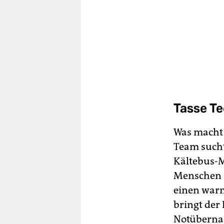
Tasse Te
Was macht 
Team sucht
Kältebus-M
Menschen z
einen war
bringt der
Notübernac