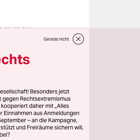
achlosigkeit ist
e tägliche Gefahr
Gerade nicht
 Leib und Leben
o: Wikimedia
mons / Sascha
echts
lmann, CC BY-SA
r die Uhren
esellschaft! Besonders jetzt
sind vor
rt gegen Rechtsextremismus
en
z kooperiert daher mit „Alles
r ein
ller Einnahmen aus Anmeldungen
 für Leib
. September – an die Kampagne,
rstützt und Freiräume sichern will,
iziell
bei?