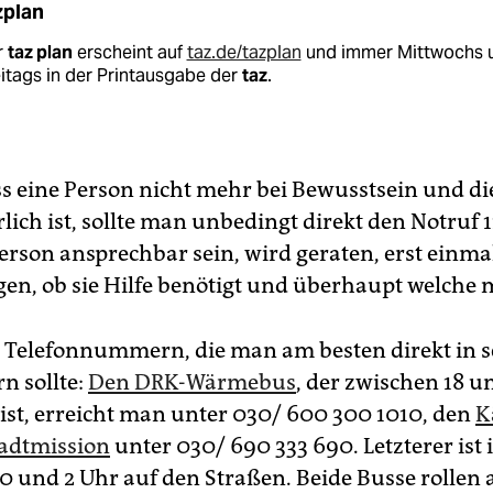
zplan
r
taz plan
erscheint auf
taz.de/tazplan
und immer Mittwochs 
itags in der Printausgabe der
taz
.
ass eine Person nicht mehr bei Bewusstsein und di
lich ist, sollte man unbedingt direkt den Notruf 
Person ansprechbar sein, wird geraten, erst einma
en, ob sie Hilfe benötigt und überhaupt welche 
ei Telefonnummern, die man am besten direkt in 
n sollte:
Den DRK-Wärmebus
, der zwischen 18 u
ist, erreicht man unter 030/ 600 300 1010, den
K
tadtmission
unter 030/ 690 333 690. Letzterer is
0 und 2 Uhr auf den Straßen. Beide Busse rollen a