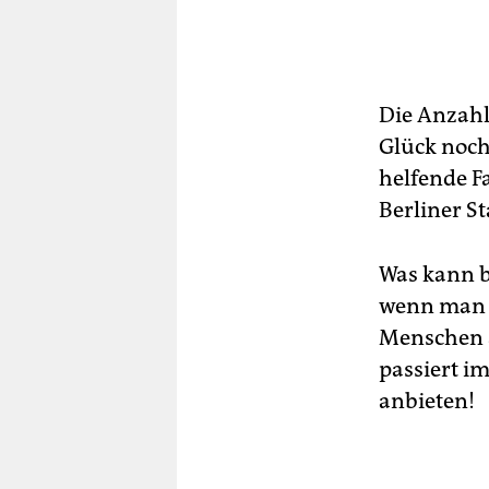
Die Anzahl
Glück noch
helfende F
Berliner S
Was kann b
wenn man a
Menschen a
passiert i
anbieten!