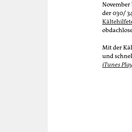
November b
der 030/ 3
Kältehilfe
obdachlose
Mit der Käl
und schnel
iTunes Play