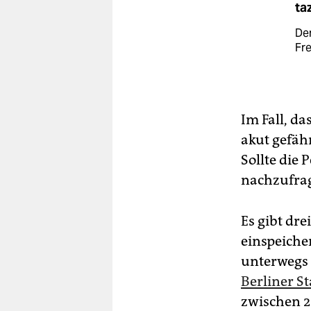
ta
De
Fre
Im Fall, d
akut gefähr
Sollte die 
nachzufrag
Es gibt dr
einspeicher
unterwegs 
Berliner S
zwischen 2