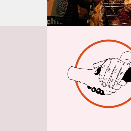
epaper login
D
as
En
al
obendrein 
Monat der G
und Leben d
begonnen. 