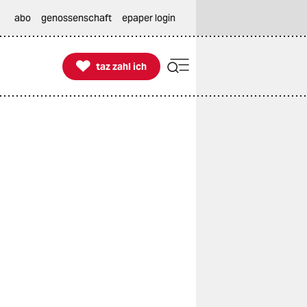
abo
genossenschaft
epaper login

taz zahl ich
taz zahl ich