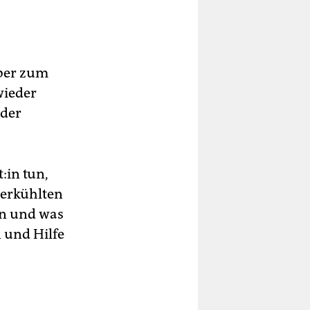
mber zum
wieder
 der
:in tun,
terkühlten
en und was
 und Hilfe