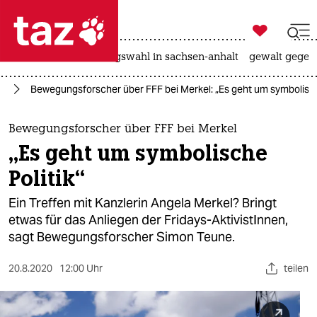

taz zahl ich
hitze
surfen
landtagswahl in sachsen-anhalt
gewalt gegen

taz zahl ich
re
Bewegungsforscher über FFF bei Merkel: „Es geht um symbolisch
taz zahl ich
themen
Bewegungsforscher über FFF bei Merkel
„Es geht um symbolische
politik
Politik“
öko
Ein Treffen mit Kanzlerin Angela Merkel? Bringt
etwas für das Anliegen der Fridays-AktivistInnen,
gesellschaft
sagt Bewegungsforscher Simon Teune.
kultur
20.8.2020
12:00 Uhr
teilen
sport