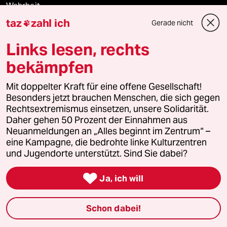
Wahrheit
taz
zahl ich
Gerade nicht

Links lesen, rechts
Themen
bekämpfen
Hitze
Mit doppelter Kraft für eine offene Gesellschaft!
Besonders jetzt brauchen Menschen, die sich gegen
Surfen
Rechtsextremismus einsetzen, unsere Solidarität.
Daher gehen 50 Prozent der Einnahmen aus
Neuanmeldungen an „Alles beginnt im Zentrum“ –
Landtagswahl in Sachsen-Anhalt
eine Kampagne, die bedrohte linke Kulturzentren
und Jugendorte unterstützt. Sind Sie dabei?
Gewalt gegen Frauen

Ja, ich will
Nahost-Konflikt
Schon dabei!