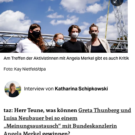
berlin
nord
wahrheit
verlag
verlag
Am Treffen der Aktivistinnen mit Angela Merkel gibt es auch Kritik
veranstaltungen
Foto: Kay Nietfeld/dpa
shop
fragen & hilfe
Interview von
Katharina Schipkowski
unterstützen
taz: Herr Teune, was können
Greta Thunberg und
abo
Luisa Neubauer bei so einem
genossenschaft
„Meinungsaustausch“ mit Bundeskanzlerin
Angela Merkel
gewinnen?