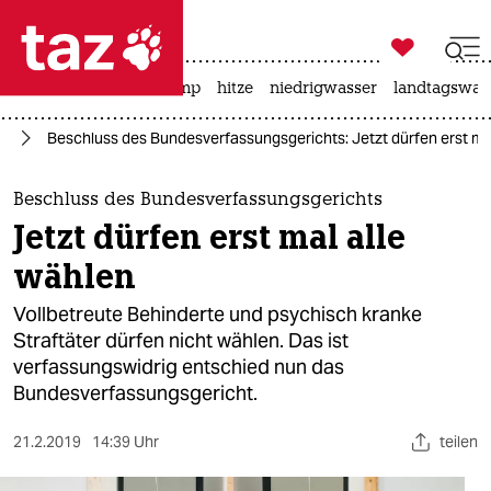

taz zahl ich
katzen
usa unter trump
hitze
niedrigwasser
landtagswahl

taz zahl ich
ng
Beschluss des Bundesverfassungsgerichts: Jetzt dürfen erst mal
taz zahl ich
themen
Beschluss des Bundesverfassungsgerichts
Jetzt dürfen erst mal alle
politik
wählen
öko
Vollbetreute Behinderte und psychisch kranke
Straftäter dürfen nicht wählen. Das ist
gesellschaft
verfassungswidrig entschied nun das
Bundesverfassungsgericht.
kultur
sport
21.2.2019
14:39 Uhr
teilen