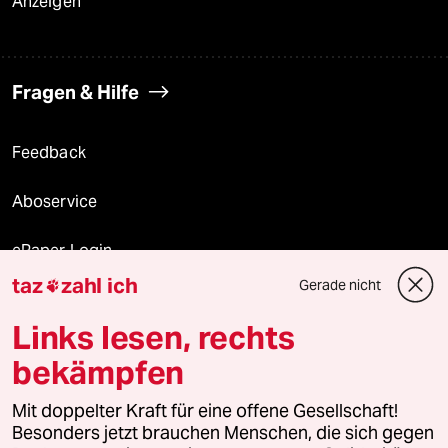
Anzeigen
Fragen & Hilfe
Feedback
Aboservice
ePaper Login
taz
zahl ich
Gerade nicht

Downloads für Abonnierende
Links lesen, rechts
bekämpfen
© 2026 taz Verlags und Vertriebs GmbH
Alle Rechte vorbehalten. Bei rechtlichen Fragen oder für Genehmigungen
Mit doppelter Kraft für eine offene Gesellschaft!
wenden Sie sich bitte an
lizenzen@taz.de
Besonders jetzt brauchen Menschen, die sich gegen