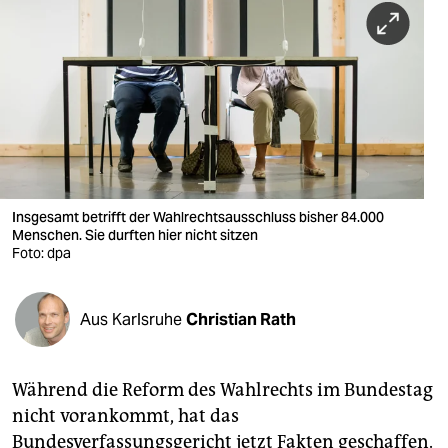
berlin
nord
wahrheit
verlag
verlag
veranstaltungen
Insgesamt betrifft der Wahlrechtsausschluss bisher 84.000
Menschen. Sie durften hier nicht sitzen
shop
Foto: dpa
fragen & hilfe
Aus Karlsruhe
Christian Rath
unterstützen
abo
Während die Reform des Wahlrechts im Bundestag
genossenschaft
nicht vorankommt, hat das
Bundesverfassungsgericht jetzt Fakten geschaffen.