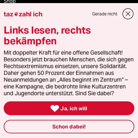
Shop
taz
zahl ich
Gerade nicht

Anzeigen
Links lesen, rechts
bekämpfen
Fragen & Hilfe
Mit doppelter Kraft für eine offene Gesellschaft!
Besonders jetzt brauchen Menschen, die sich gegen
Feedback
Rechtsextremismus einsetzen, unsere Solidarität.
Daher gehen 50 Prozent der Einnahmen aus
Aboservice
Neuanmeldungen an „Alles beginnt im Zentrum“ –
eine Kampagne, die bedrohte linke Kulturzentren
und Jugendorte unterstützt. Sind Sie dabei?
ePaper Login

Ja, ich will
Downloads für Abonnierende
Schon dabei!
© 2026 taz Verlags und Vertriebs GmbH