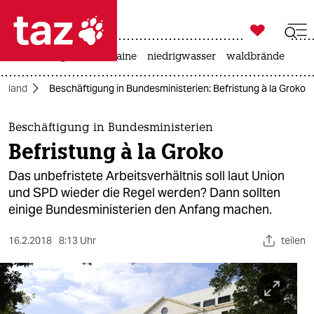

taz zahl ich
hitze
krieg in der ukraine
niedrigwasser
waldbrände

taz zahl ich
chland
Beschäftigung in Bundesministerien: Befristung à la Groko
taz zahl ich
themen
Beschäftigung in Bundesministerien
Befristung à la Groko
politik
Das unbefristete Arbeitsverhältnis soll laut Union
öko
und SPD wieder die Regel werden? Dann sollten
einige Bundesministerien den Anfang machen.
gesellschaft
16.2.2018
8:13 Uhr
teilen
kultur
sport