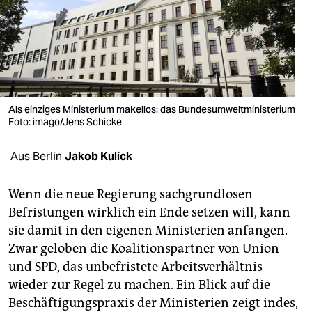
berlin
nord
wahrheit
verlag
Als einziges Ministerium makellos: das Bundesumweltministerium
verlag
Foto: imago/Jens Schicke
veranstaltungen
Aus Berlin
Jakob Kulick
shop
Wenn die neue Regierung sachgrundlosen
fragen & hilfe
Befristungen wirklich ein Ende setzen will, kann
sie damit in den eigenen Ministerien anfangen.
unterstützen
Zwar geloben die Koalitionspartner von Union
abo
und SPD, das unbefristete Arbeitsverhältnis
wieder zur Regel zu machen. Ein Blick auf die
genossenschaft
Beschäftigungspraxis der Ministerien zeigt indes,